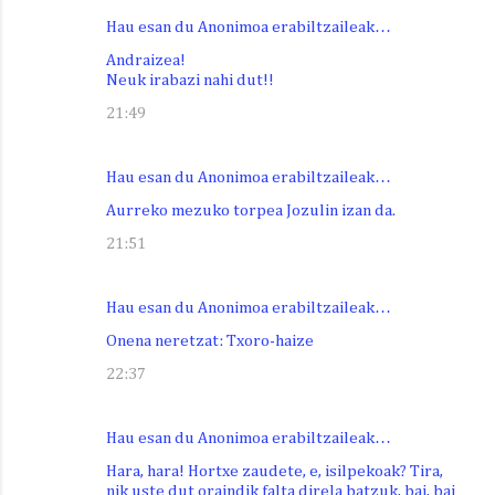
Hau esan du Anonimoa erabiltzaileak…
Andraizea!
Neuk irabazi nahi dut!!
21:49
Hau esan du Anonimoa erabiltzaileak…
Aurreko mezuko torpea Jozulin izan da.
21:51
Hau esan du Anonimoa erabiltzaileak…
Onena neretzat: Txoro-haize
22:37
Hau esan du Anonimoa erabiltzaileak…
Hara, hara! Hortxe zaudete, e, isilpekoak? Tira,
nik uste dut oraindik falta direla batzuk, bai, bai