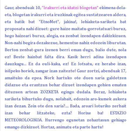
Gaur, abenduak 10,
"Irakurri eta idatzi blogetan"
ekimena dela-
eta, blogetan irakurri eta iruzkinak egitea sustatzearen aldera,
eta batik bat "EtnoMet", jakina!, lehiaketa-sariketa bat
proposatu nahi dizuet: gure haize maitatu-gorrotatuari buruz,
hego haizeari buruz, alegia, ea zenbat izendapen dakizkizuen.
Non-nahi begira dezakezue, hementxe nahiz edozein liburutan.
Berton zenbat-gura izenen berri eman dugu, balio dute, nola
ez! Beste hainbat falta dira. Kasik herri adina izendapen
dauzkagu... Ez da euli-kaka, ez! Ez lotsatu, ez herabe izan,
isilpeko horiek, zangar izan zaitezte! Gaur zortzi, abenduak 17,
amaituko da epea. Nork hartuko ote duen saria galdetzen
didazue eta erantzun behar dizuet izendapen gehien ematen
dituzuen artean ZOZKETA egingo dudala. Beraz, lehiaketa
sariketa bihurtuko dugu, nolabait, edozein aro-kumek aukera
izan dezan. Zein ote den saria?.... Bada, aroari loturiko zerbait
izan behar litzateke, ezta? Horixe ba! ESTAZIO
METEOROLOGIKOA. Hurrengo egunetan zehaztasun gehiago
emango dizkizuet. Hortaz, animatu eta parte hartu!