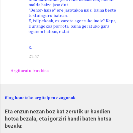
malda haize jaso dut.
"Behor-haize" ere jasotakoa naiz, baina beste
testuinguru batean.
E, isilpekoak, ez zarete agertuko inoiz? Kepa,
Durangokoa porrota, baina geratuko gara
egunen batean, ezta?
K.
21:47
Argitaratu iruzkina
Blog honetako argitalpen ezagunak
Eta enzun nezan boz bat zerutik ur handien
hotsa bezala, eta igorziri handi baten hotsa
bezala: