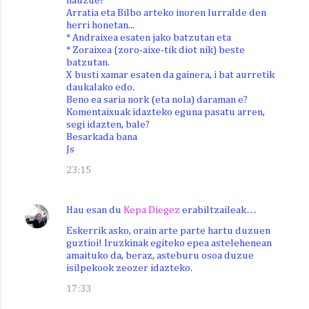
nauzue!
Arratia eta Bilbo arteko inoren lurralde den
herri honetan...
* Andraixea esaten jako batzutan eta
* Zoraixea (zoro-aixe-tik diot nik) beste
batzutan.
X busti xamar esaten da gainera, i bat aurretik
daukalako edo.
Beno ea saria nork (eta nola) daraman e?
Komentaixuak idazteko eguna pasatu arren,
segi idazten, bale?
Besarkada bana
Js
23:15
Hau esan du
Kepa Diegez
erabiltzaileak…
Eskerrik asko, orain arte parte hartu duzuen
guztioi! Iruzkinak egiteko epea astelehenean
amaituko da, beraz, asteburu osoa duzue
isilpekook zeozer idazteko.
17:33