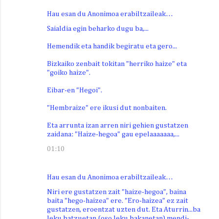
Hau esan du Anonimoa erabiltzaileak…
Saialdia egin beharko dugu ba,...
Hemendik eta handik begiratu eta gero...
Bizkaiko zenbait tokitan "herriko haize" eta
"goiko haize".
Eibar-en "Hegoi".
"Hembraize" ere ikusi dut nonbaiten.
Eta arrunta izan arren niri gehien gustatzen
zaidana: "Haize-hegoa" gau epelaaaaaaa,...
01:10
Hau esan du Anonimoa erabiltzaileak…
Niri ere gustatzen zait "haize-hegoa", baina
baita "hego-haizea" ere. "Ero-haizea" ez zait
gustatzen, eroentzat uzten dut. Eta Aturrin...ba
leku batzuetan (oso leku bakanetan) mendi-