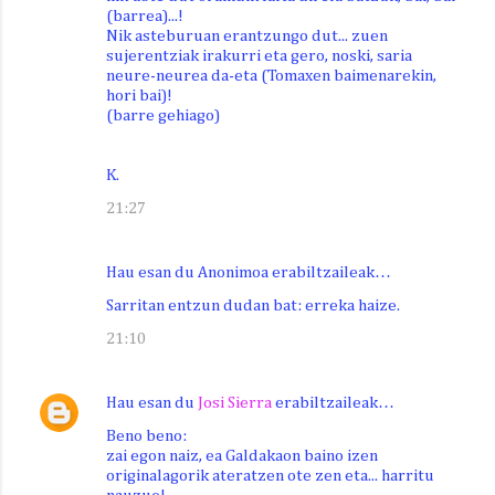
(barrea)...!
Nik asteburuan erantzungo dut... zuen
sujerentziak irakurri eta gero, noski, saria
neure-neurea da-eta (Tomaxen baimenarekin,
hori bai)!
(barre gehiago)
K.
21:27
Hau esan du Anonimoa erabiltzaileak…
Sarritan entzun dudan bat: erreka haize.
21:10
Hau esan du
Josi Sierra
erabiltzaileak…
Beno beno:
zai egon naiz, ea Galdakaon baino izen
originalagorik ateratzen ote zen eta... harritu