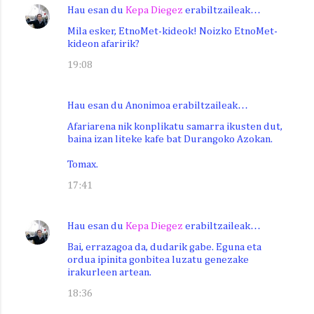
Hau esan du
Kepa Diegez
erabiltzaileak…
Mila esker, EtnoMet-kideok! Noizko EtnoMet-
kideon afaririk?
19:08
Hau esan du Anonimoa erabiltzaileak…
Afariarena nik konplikatu samarra ikusten dut,
baina izan liteke kafe bat Durangoko Azokan.
Tomax.
17:41
Hau esan du
Kepa Diegez
erabiltzaileak…
Bai, errazagoa da, dudarik gabe. Eguna eta
ordua ipinita gonbitea luzatu genezake
irakurleen artean.
18:36