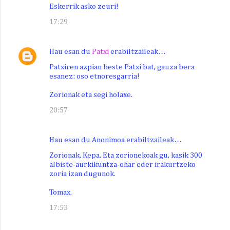
Eskerrik asko zeuri!
17:29
Hau esan du
Patxi
erabiltzaileak…
Patxiren azpian beste Patxi bat, gauza bera
esanez: oso etnoresgarria!
Zorionak eta segi holaxe.
20:57
Hau esan du Anonimoa erabiltzaileak…
Zorionak, Kepa. Eta zorionekoak gu, kasik 300
albiste-aurkikuntza-ohar eder irakurtzeko
zoria izan dugunok.
Tomax.
17:53