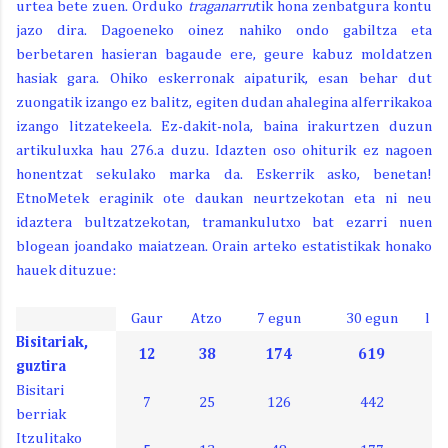
urtea bete zuen. Orduko
traganarru
tik hona zenbatgura kontu
jazo dira. Dagoeneko oinez nahiko ondo gabiltza eta
berbetaren hasieran bagaude ere, geure kabuz moldatzen
hasiak gara. Ohiko eskerronak aipaturik, esan behar dut
zuongatik izango ez balitz, egiten dudan ahalegina alferrikakoa
izango litzatekeela. Ez-dakit-nola, baina irakurtzen duzun
artikuluxka hau 276.a duzu. Idazten oso ohiturik ez nagoen
honentzat sekulako marka da. Eskerrik asko, benetan!
EtnoMetek eraginik ote daukan neurtzekotan eta ni neu
idaztera bultzatzekotan, tramankulutxo bat ezarri nuen
blogean joandako maiatzean. Orain arteko estatistikak honako
hauek dituzue:
Gaur
Atzo
7 egun
30 egun
l
Bisitariak,
12
38
174
619
guztira
Bisitari
7
25
126
442
berriak
Itzulitako