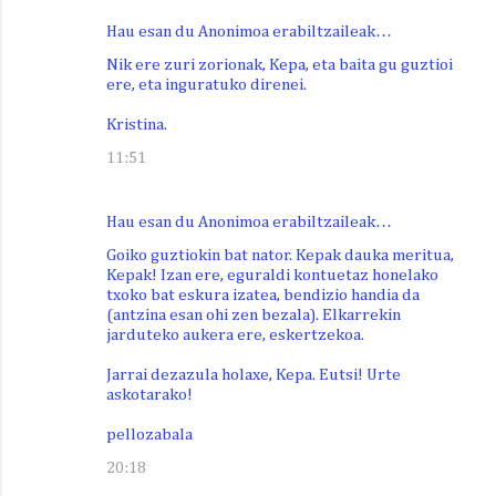
Hau esan du Anonimoa erabiltzaileak…
Nik ere zuri zorionak, Kepa, eta baita gu guztioi
ere, eta inguratuko direnei.
Kristina.
11:51
Hau esan du Anonimoa erabiltzaileak…
Goiko guztiokin bat nator. Kepak dauka meritua,
Kepak! Izan ere, eguraldi kontuetaz honelako
txoko bat eskura izatea, bendizio handia da
(antzina esan ohi zen bezala). Elkarrekin
jarduteko aukera ere, eskertzekoa.
Jarrai dezazula holaxe, Kepa. Eutsi! Urte
askotarako!
pellozabala
20:18