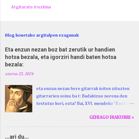
Argitaratu iruzkina
Blog honetako argitalpen ezagunak
Eta enzun nezan boz bat zerutik ur handien
hotsa bezala, eta igorziri handi baten hotsa
bezala:
azaroa 25, 2024
eta enzun nezan bere gitarrak ioiten zituzten
gitarrarien soinu ba t: Badakizue norena den
testutxo hori, ezta? Bai, XVI. mendeko "Euskara
Batua", Leizarragarena. Igorziri (ihurtziri,
GEHIAGO IRAKURRI »
justuri...) hitza berari ikasi genion aspaldixe.
Kontua da, beraren sorterrian, Beskoizen,
datorren larunbatean, hilak 28, omenaldia
...ari du...