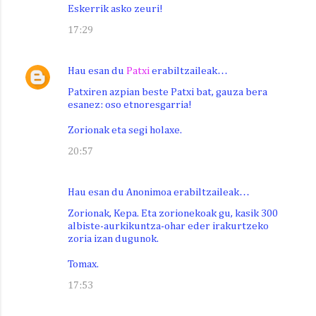
Eskerrik asko zeuri!
17:29
Hau esan du
Patxi
erabiltzaileak…
Patxiren azpian beste Patxi bat, gauza bera
esanez: oso etnoresgarria!
Zorionak eta segi holaxe.
20:57
Hau esan du Anonimoa erabiltzaileak…
Zorionak, Kepa. Eta zorionekoak gu, kasik 300
albiste-aurkikuntza-ohar eder irakurtzeko
zoria izan dugunok.
Tomax.
17:53