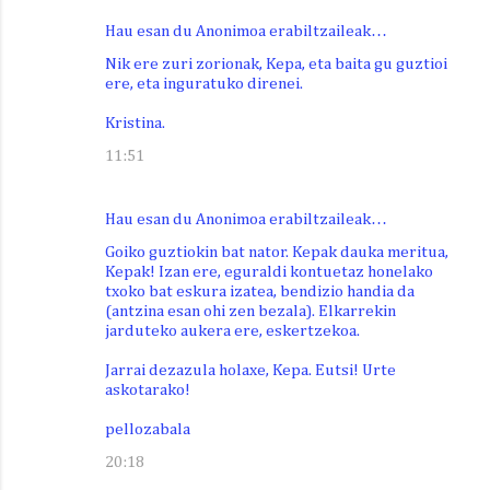
Hau esan du Anonimoa erabiltzaileak…
Nik ere zuri zorionak, Kepa, eta baita gu guztioi
ere, eta inguratuko direnei.
Kristina.
11:51
Hau esan du Anonimoa erabiltzaileak…
Goiko guztiokin bat nator. Kepak dauka meritua,
Kepak! Izan ere, eguraldi kontuetaz honelako
txoko bat eskura izatea, bendizio handia da
(antzina esan ohi zen bezala). Elkarrekin
jarduteko aukera ere, eskertzekoa.
Jarrai dezazula holaxe, Kepa. Eutsi! Urte
askotarako!
pellozabala
20:18