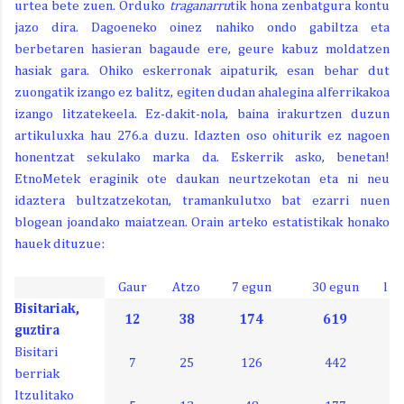
urtea bete zuen. Orduko
traganarru
tik hona zenbatgura kontu
jazo dira. Dagoeneko oinez nahiko ondo gabiltza eta
berbetaren hasieran bagaude ere, geure kabuz moldatzen
hasiak gara. Ohiko eskerronak aipaturik, esan behar dut
zuongatik izango ez balitz, egiten dudan ahalegina alferrikakoa
izango litzatekeela. Ez-dakit-nola, baina irakurtzen duzun
artikuluxka hau 276.a duzu. Idazten oso ohiturik ez nagoen
honentzat sekulako marka da. Eskerrik asko, benetan!
EtnoMetek eraginik ote daukan neurtzekotan eta ni neu
idaztera bultzatzekotan, tramankulutxo bat ezarri nuen
blogean joandako maiatzean. Orain arteko estatistikak honako
hauek dituzue:
Gaur
Atzo
7 egun
30 egun
l
Bisitariak,
12
38
174
619
guztira
Bisitari
7
25
126
442
berriak
Itzulitako