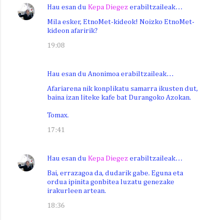
Hau esan du
Kepa Diegez
erabiltzaileak…
Mila esker, EtnoMet-kideok! Noizko EtnoMet-
kideon afaririk?
19:08
Hau esan du Anonimoa erabiltzaileak…
Afariarena nik konplikatu samarra ikusten dut,
baina izan liteke kafe bat Durangoko Azokan.
Tomax.
17:41
Hau esan du
Kepa Diegez
erabiltzaileak…
Bai, errazagoa da, dudarik gabe. Eguna eta
ordua ipinita gonbitea luzatu genezake
irakurleen artean.
18:36