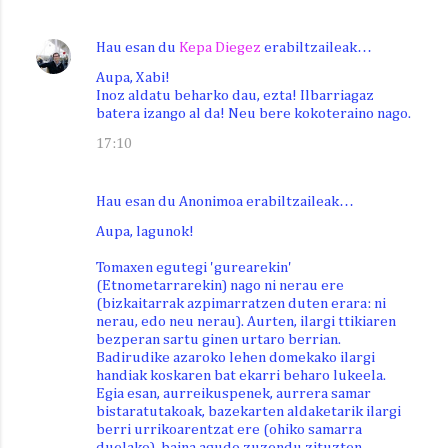
Hau esan du
Kepa Diegez
erabiltzaileak…
Aupa, Xabi!
Inoz aldatu beharko dau, ezta! Ilbarriagaz
batera izango al da! Neu bere kokoteraino nago.
17:10
Hau esan du Anonimoa erabiltzaileak…
Aupa, lagunok!
Tomaxen egutegi 'gurearekin'
(Etnometarrarekin) nago ni nerau ere
(bizkaitarrak azpimarratzen duten erara: ni
nerau, edo neu nerau). Aurten, ilargi ttikiaren
bezperan sartu ginen urtaro berrian.
Badirudike azaroko lehen domekako ilargi
handiak koskaren bat ekarri beharo lukeela.
Egia esan, aurreikuspenek, aurrera samar
bistaratutakoak, bazekarten aldaketarik ilargi
berri urrikoarentzat ere (ohiko samarra
duelako), baina agudo zuzendu zituzten