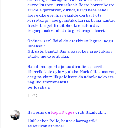
aurreikuspen urrunekoak. Beste horrenbeste
ari dela gertatzen, dirudi, ilargi bete handi
horrekiko ere. Ipar ekialdekoa bai, hotz
xorrotxa pirineo gainetik ekarriz, baina, zantzu
freskotan geldi daitekeela ematen du,
iragarpenak zenbat eta gerturago ekarri.
Orduan, zer? Bai al du etorkizunik gure 'negu
lehenak'?
Nik uste, baietz! Baina, azaroko ilargi-ttikiari
utziko nioke erabakia.
Hau dena, apustu jokua dirudiena, 'urriko
ilberrik' kale egin zigulako. Hark fallo ematean,
esegita-zintzilik gelditzen da udazkeneko eta
neguko atarramentua.
pellozabala
11:27
Hau esan du
Kepa Diegez
erabiltzaileak…
1000 esker, Pello, heure oharragatik!
Ailedi izan kanbioa!