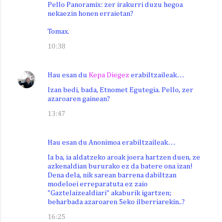
Pello Panoramix: zer irakurri duzu hegoa
nekaezin honen erraietan?
Tomax.
10:38
Hau esan du
Kepa Diegez
erabiltzaileak…
Izan bedi, bada, Etnomet Egutegia. Pello, zer
azaroaren gainean?
13:47
Hau esan du Anonimoa erabiltzaileak…
Ia ba, ia aldatzeko aroak joera hartzen duen, ze
azkenaldian bururako ez da batere ona izan!
Dena dela, nik sarean barrena dabiltzan
modeloei erreparatuta ez zaio
"Gaztelaizealdiari" akaburik igartzen;
beharbada azaroaren 5eko ilberriarekin..?
16:25