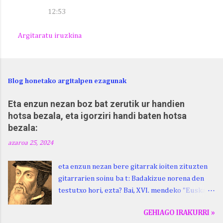
12:53
Argitaratu iruzkina
Blog honetako argitalpen ezagunak
Eta enzun nezan boz bat zerutik ur handien
hotsa bezala, eta igorziri handi baten hotsa
bezala:
azaroa 25, 2024
eta enzun nezan bere gitarrak ioiten zituzten
gitarrarien soinu ba t: Badakizue norena den
testutxo hori, ezta? Bai, XVI. mendeko "Euskara
Batua", Leizarragarena. Igorziri (ihurtziri,
GEHIAGO IRAKURRI »
justuri...) hitza berari ikasi genion aspaldixe.