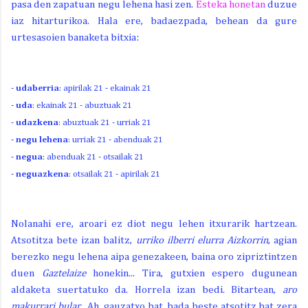
pasa den zapatuan negu lehena hasi zen.
Esteka honetan
duzue
iaz hitarturikoa. Hala ere, badaezpada, behean da gure
urtesasoien banaketa bitxia:
-
udaberria
: apirilak 21 - ekainak 21
-
uda
: ekainak 21 - abuztuak 21
-
udazkena
: abuztuak 21 - urriak 21
-
negu lehena
: urriak 21 - abenduak 21
-
negua
: abenduak 21 - otsailak 21
-
neguazkena
: otsailak 21 - apirilak 21
Nolanahi ere, aroari ez diot negu lehen itxurarik hartzean.
Atsotitza bete izan balitz,
urriko ilberri elurra Aizkorrin
, agian
berezko negu lehena aipa genezakeen, baina oro zipriztintzen
duen
Gaztelaize
honekin... Tira, gutxien espero dugunean
aldaketa suertatuko da. Horrela izan bedi. Bitartean,
aro
makurrari bular...
Ah, gauzatxo bat, bada beste atsotitz bat zera