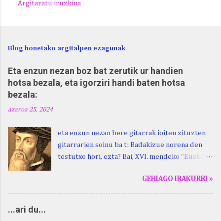
Argitaratu iruzkina
Blog honetako argitalpen ezagunak
Eta enzun nezan boz bat zerutik ur handien
hotsa bezala, eta igorziri handi baten hotsa
bezala:
azaroa 25, 2024
eta enzun nezan bere gitarrak ioiten zituzten
gitarrarien soinu ba t: Badakizue norena den
testutxo hori, ezta? Bai, XVI. mendeko "Euskara
Batua", Leizarragarena. Igorziri (ihurtziri,
GEHIAGO IRAKURRI »
justuri...) hitza berari ikasi genion aspaldixe.
Kontua da, beraren sorterrian, Beskoizen,
datorren larunbatean, hilak 28, omenaldia
...ari du...
egingo zaiola. Kristinak, blog honetako irakurle