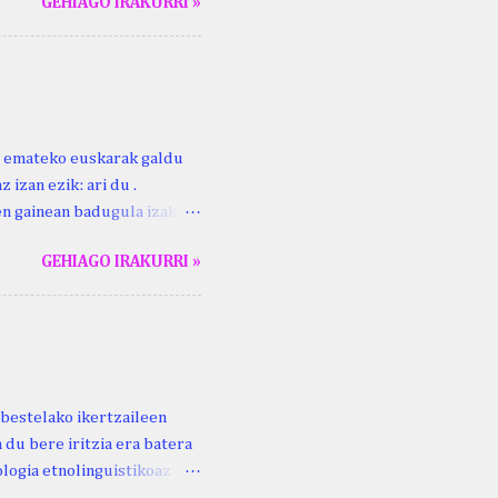
GEHIAGO IRAKURRI »
duzue Kristinari Henri
enrike Knörr: Leizarraga-
harritton : XVI. mendea.
ri emateko euskarak galdu
 izan ezik: ari du .
ren gainean badugula izaki
 ezinago eder hauek jaso
GEHIAGO IRAKURRI »
ak. Lodi ari du: ebi (euri)
 du .... Mujika Josefa
gutxikoa). Mujika Josefa
ari du , ta sartzen da
z ari du euria . Altzo...
bestelako ikertzaileen
 du bere iritzia era batera
logia etnolinguistikoaz
eko zubi-adarra