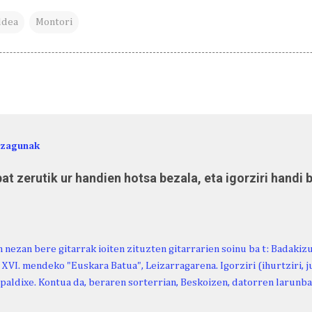
ldea
Montori
ezagunak
at zerutik ur handien hotsa bezala, eta igorziri handi 
 nezan bere gitarrak ioiten zituzten gitarrarien soinu ba t: Badakiz
, XVI. mendeko "Euskara Batua", Leizarragarena. Igorziri (ihurtziri, jus
paldixe. Kontua da, beraren sorterrian, Beskoizen, datorren larunba
iola. Kristinak, blog honetako irakurle finak eta Atturi aldeko eusk