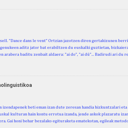
n berri. "Leizarraga egun" izeneko omenaldia antolatu dute. Hauxe 
gortziritako" programa: - 15.00 Ongi etorria (herriko jantegian). - H
. - Urbistondo anderea: protestantismoa Euskal Herrian. - Piarres C
hork inguratzerik baleuka, badaki zer izango duen.
sell. "Dance dans le vent" Ortzian jazotzen diren gertakizunen ber
genukeen aditz jator bat erabiltzen du euskalki guztietan, bizkaieraz
n arabera baditu zenbait aldaera: "ai do", "ai dü"... Badirudi ari du 
natura bera ostagiak gobernatzen dituena. Adibidez, honako esapide
ardul ari du. (Euria). Mujika Josefa Martina . Neronek or-emen entzun
... Oñatibia Manuel . Bible Saindua. (Duvoisin). 1859. Ebiya bizitzen ari
 Neronek or-emen entzunak. Gexala ari du ... Ebi maxkala . (Ebi indar 
nolinguistikoa
 Neronek or-emen entzunak. Euri txe au da okerrena... Ezerez bezela 
n zañetaraño.... Soroa Marcelino . EUSKAL ERRIA (revista), 1881. Aunit
 izendapenek beti eman izan dute zeresan handia hizkuntzalari eta 
uskal kulturan hain kontu errotua izanda, jende askok plazaratu izan
ra. Gai honi behar bezalako egituraketa ematekotan, egileak metodo
 proposatzen du, hau da, lexikoaren eta kulturaren arteko ezinbest