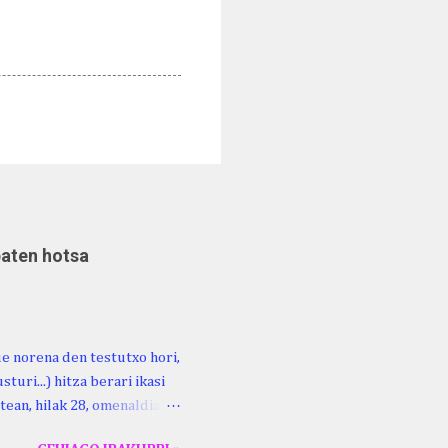
baten hotsa
ue norena den testutxo hori,
turi...) hitza berari ikasi
tean, hilak 28, omenaldia
ara ikertzen dabilenak eman