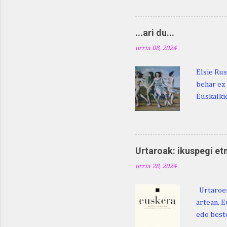
digu hare
Duhauk "i
Lazarraga
...ari du...
Beraz, ne
urria 08, 2024
Elsie Rus
behar ez 
Euskalkie
bat edo 
ditugu: M
zarra da .
Martina .
Urtaroak: ikuspegi et
Martina .
urria 28, 2024
gorputzea
Urtaroen
artean. E
edo beste
baliatzea