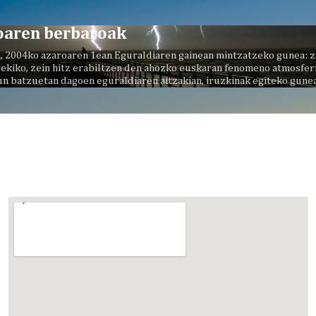
Saltatu eta joan eduki nagusira
oaren berbaroak
, 2004ko azaroaren 1ean Eguraldiaren gainean mintzatzeko gunea: z
ekiko, zein hitz erabiltzen den ahozko euskaran fenomeno atmosferi
un batzuetan dagoen eguraldiaren aitzakian, iruzkinak egiteko gunea