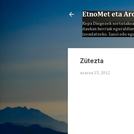
EtnoMet eta Ar
Kepa Diegezek sortutakoa
daukan herriak eguraldiar
izendatzeko. Sasoi edo eg
Zütezta
azaroa 15, 2012