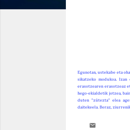
GAUR
BIHAR
ETZI
LR. 8
IG. 9
AL. 10
29º
24º
25º
17º/
17º/
18º/
Egunotan, ustekabe eta oha
sikatzeko modukoa. Izan 
erasotzearen erasotzeaz eta
hego-ekialdetik jotzea, bai
duten "zütezta" elea ager
daitekeela. Beraz, ziurrenik