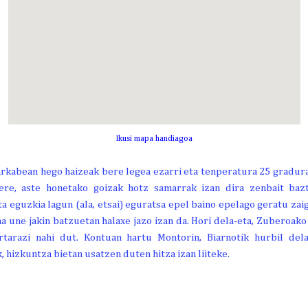
Ikusi mapa handiagoa
rkabean hego haizeak bere legea ezarri eta tenperatura 25 gradura
ere, aste honetako goizak hotz samarrak izan dira zenbait bazt
 eguzkia lagun (ala, etsai) eguratsa epel baino epelago geratu zai
na une jakin batzuetan halaxe jazo izan da. Hori dela-eta, Zuberoak
tarazi nahi dut. Kontuan hartu Montorin, Biarnotik hurbil del
, hizkuntza bietan usatzen duten hitza izan liiteke.