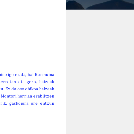
ino igo ez da, ba! Burmuina
erretan eta gero, haizeak
gu. Ez da oso ohikoa haizeak
o Montori herrian erabiltzen
arik, gaskoiera ere entzun