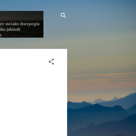
er-nolako ikuspegia
ko jakinak
.