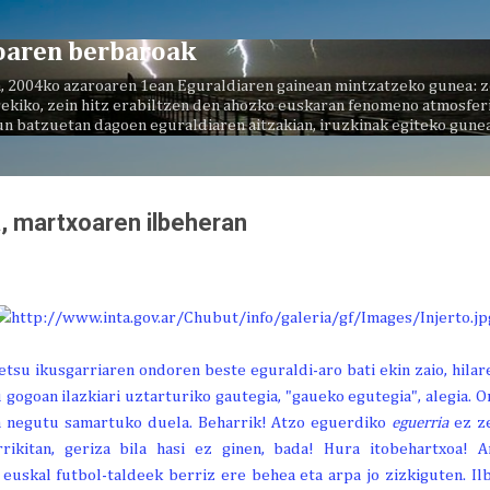
Saltatu eta joan eduki nagusira
oaren berbaroak
, 2004ko azaroaren 1ean Eguraldiaren gainean mintzatzeko gunea: z
ekiko, zein hitz erabiltzen den ahozko euskaran fenomeno atmosferi
un batzuetan dagoen eguraldiaren aitzakian, iruzkinak egiteko gunea
, martxoaren ilbeheran
tsu ikusgarriaren ondoren beste eguraldi-aro bati ekin zaio, hilar
 gogoan ilazkiari uztarturiko gautegia, "gaueko egutegia", alegia.
a negutu samartuko duela. Beharrik! Atzo eguerdiko
eguerria
ez ze
rikitan, geriza bila hasi ez ginen, bada! Hura itobehartxoa! A
euskal futbol-taldeek berriz ere behea eta arpa jo zizkiguten. I