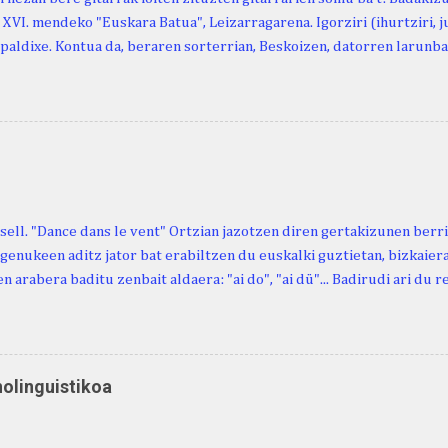
, XVI. mendeko "Euskara Batua", Leizarragarena. Igorziri (ihurtziri, jus
paldixe. Kontua da, beraren sorterrian, Beskoizen, datorren larunba
iola. Kristinak, blog honetako irakurle finak eta Atturi aldeko eusk
n berri. "Leizarraga egun" izeneko omenaldia antolatu dute. Hauxe 
gortziritako" programa: - 15.00 Ongi etorria (herriko jantegian). - H
. - Urbistondo anderea: protestantismoa Euskal Herrian. - Piarres C
hork inguratzerik baleuka, badaki zer izango duen.
sell. "Dance dans le vent" Ortzian jazotzen diren gertakizunen ber
genukeen aditz jator bat erabiltzen du euskalki guztietan, bizkaieraz
n arabera baditu zenbait aldaera: "ai do", "ai dü"... Badirudi ari du 
natura bera ostagiak gobernatzen dituena. Adibidez, honako esapide
ardul ari du. (Euria). Mujika Josefa Martina . Neronek or-emen entzun
... Oñatibia Manuel . Bible Saindua. (Duvoisin). 1859. Ebiya bizitzen ari
 Neronek or-emen entzunak. Gexala ari du ... Ebi maxkala . (Ebi indar 
nolinguistikoa
 Neronek or-emen entzunak. Euri txe au da okerrena... Ezerez bezela 
n zañetaraño.... Soroa Marcelino . EUSKAL ERRIA (revista), 1881. Aunit