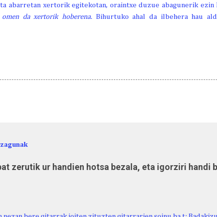
 eta abarretan xertorik egitekotan, oraintxe duzue abagunerik ezin 
en omen da xertorik hoberena.
Bihurtuko ahal da ilbehera hau ald
ezagunak
at zerutik ur handien hotsa bezala, eta igorziri handi 
 nezan bere gitarrak ioiten zituzten gitarrarien soinu ba t: Badakiz