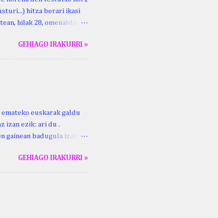
turi...) hitza berari ikasi
tean, hilak 28, omenaldia
ara ikertzen dabilenak eman
GEHIAGO IRAKURRI »
duzue Kristinari Henri
enrike Knörr: Leizarraga-
harritton : XVI. mendea.
ri emateko euskarak galdu
 izan ezik: ari du .
ren gainean badugula izaki
 ezinago eder hauek jaso
GEHIAGO IRAKURRI »
ak. Lodi ari du: ebi (euri)
 du .... Mujika Josefa
gutxikoa). Mujika Josefa
ari du , ta sartzen da
z ari du euria . Altzo...