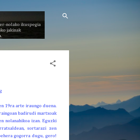
er-nolako ikuspegia
ko jakinak
.
en 19ra arte iraungo duena.
 Oraingoan badirudi martxoak
n nolanahikoa izan. Eguzki
rratsaldean, sortarazi zen
lbehera gogorra dugu, gero!