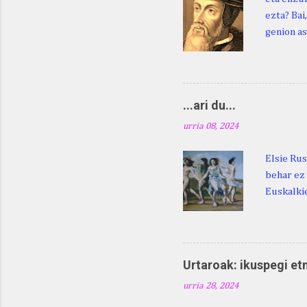
ezta? Bai
genion as
egingo za
digu hare
Duhauk "i
Lazarraga
...ari du...
Beraz, ne
urria 08, 2024
Elsie Rus
behar ez 
Euskalkie
bat edo 
ditugu: M
zarra da .
Martina .
Urtaroak: ikuspegi et
Martina .
urria 28, 2024
gorputzea