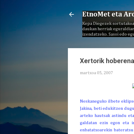
EtnoMet eta Ar
Kepa Diegezek sortutakoa
daukan herriak eguraldiar
izendatzeko. Sasoi edo eg
Xertorik hoberena
martxoa 05, 2007
Neskaneguko ilbete eklipse
Jakina, beti edukitzen dugu
arteko hautsak astindu et
galdatan ezin egon eta ir
enbatatxoarekin bateratsu 