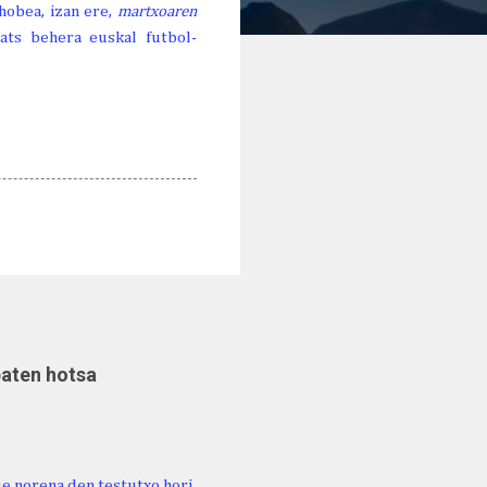
hobea, izan ere,
martxoaren
ats behera euskal futbol-
baten hotsa
ue norena den testutxo hori,