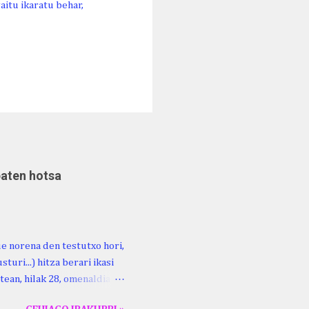
aitu ikaratu behar,
baten hotsa
ue norena den testutxo hori,
turi...) hitza berari ikasi
tean, hilak 28, omenaldia
ara ikertzen dabilenak eman