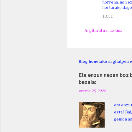
horrena, non ez
hortarako dago
18:51
Argitaratu iruzkina
Blog honetako argitalpen 
Eta enzun nezan boz b
bezala:
azaroa 25, 2024
eta enzun
ezta? Bai
genion as
egingo za