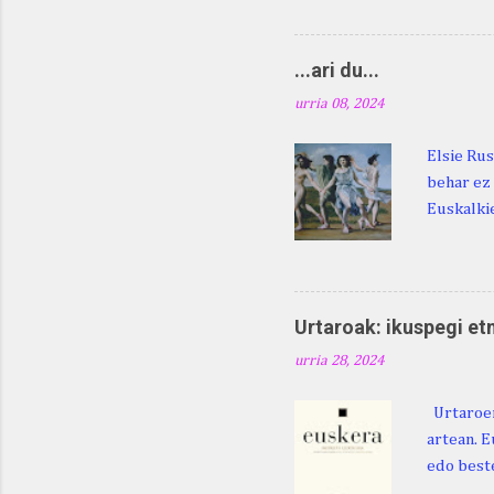
digu hare
Duhauk "i
Lazarraga
...ari du...
Beraz, ne
urria 08, 2024
Elsie Rus
behar ez 
Euskalkie
bat edo 
ditugu: M
zarra da .
Martina .
Urtaroak: ikuspegi et
Martina .
urria 28, 2024
gorputzea
Urtaroen
artean. E
edo beste
baliatzea