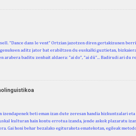
n berri. "Leizarraga egun" izeneko omenaldia antolatu dute. Hauxe 
gortziritako" programa: - 15.00 Ongi etorria (herriko jantegian). - H
. - Urbistondo anderea: protestantismoa Euskal Herrian. - Piarres C
hork inguratzerik baleuka, badaki zer izango duen.
sell. "Dance dans le vent" Ortzian jazotzen diren gertakizunen ber
genukeen aditz jator bat erabiltzen du euskalki guztietan, bizkaieraz
n arabera baditu zenbait aldaera: "ai do", "ai dü"... Badirudi ari du 
natura bera ostagiak gobernatzen dituena. Adibidez, honako esapide
ardul ari du. (Euria). Mujika Josefa Martina . Neronek or-emen entzun
... Oñatibia Manuel . Bible Saindua. (Duvoisin). 1859. Ebiya bizitzen ari
 Neronek or-emen entzunak. Gexala ari du ... Ebi maxkala . (Ebi indar 
nolinguistikoa
 Neronek or-emen entzunak. Euri txe au da okerrena... Ezerez bezela 
n zañetaraño.... Soroa Marcelino . EUSKAL ERRIA (revista), 1881. Aunit
 izendapenek beti eman izan dute zeresan handia hizkuntzalari eta 
uskal kulturan hain kontu errotua izanda, jende askok plazaratu izan
ra. Gai honi behar bezalako egituraketa ematekotan, egileak metodo
 proposatzen du, hau da, lexikoaren eta kulturaren arteko ezinbest