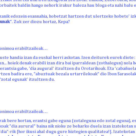
rbaitek baldin hango nehork irakur baleza hau bloga eta nahi balu 
zanik edozein esannahia, hobetzat hartzen dut ulertzeko hobeto' izk
gunak
". Zuk zer diozu hortaz, Kepa?
onimoa erabiltzaileak…
ste handia izan da euskal herri askotan. Izen deiturek eurek diote:
un... hoiek denak erabili izan dira bai iparraldean (zothalegun) nola 
erantsia gabe, 'dia augural' itzultzen du Orotarikoak. Eta 'cabañuel
zen badira ere, "abuztuak bezala urtarrilekoak" dio Ibon Sarasolak
 'zotal egunak' itzultzen du.
onimoa erabiltzaileak…
rak bere hortan, erantsi gabe eguna (zotaleguna edo zotal eguna), 
koak "dia aurural" baina nik nioke ze beharko duela izan izatekotan 
dia"-rik [hor ikusi ahal dugu gure hiztegien qualitatea!]. Izatekotan