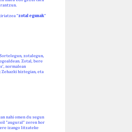
erantzun.
iriatzea "
zotal egunak
"
 Sortelegun, zotalegun,
hegoaldean. Zotal, bere
as', normalean
 Zehazki hiztegian, eta
esan nahi omen du segun
soil "augural" zeren hor
 ere izango litzateke