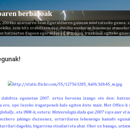
Saltatu eta joan eduki nagusira
oaren berbaroak
, 2004ko azaroaren 1ean Eguraldiaren gainean mintzatzeko gunea: z
ekiko, zein hitz erabiltzen den ahozko euskaran fenomeno atmosferi
un batzuetan dagoen eguraldiaren aitzakian, iruzkinak egiteko gunea
egunak!
 dabiltza egunotan 2007. urtea beroena izango ote den: batzuek
a ere, epe luzeko iragarpenek kale egiten dute maiz. Met Office-k 
lobally...
eta INM-k, ostera:
Meteorología duda que 2007 vaya aser el añ
onezkero jakingo duzuenez, urtarrilaren lehenengo hamabi egun
rrilari dagokio, bigarrena otsailari eta abar. Oker ez banago,
urtats