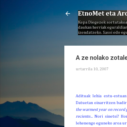
EtnoMet eta Ar
Kepa Diegezek sortutakoa
daukan herriak eguraldiar
izendatzeko. Sasoi edo eg
A ze nolako zotal
urtarrila 10, 2007
Adituak lehia estu-estuan
Datuetan oinarritzen badir
the warmest year on record g
reciente...
Nori sinetsi? H
lehenengo eguneko aroa urta