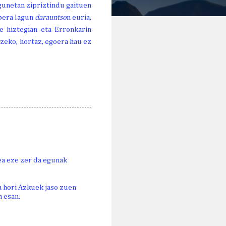
egunetan zipriztindu gaituen
 bera lagun
darauntso
n euria,
e hiztegian eta Erronkarin
zeko, hortaz, egoera hau ez
ea eze zer da egunak
a hori Azkuek jaso zuen
 esan.