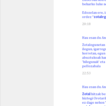
beharko luke no
Edozelan ere, i
ordez "
zotale
20:18
Hau esan du An
Zotalegunetan u
ilegun, igarreg
horretan, egun 
abuztukoak hart
'hilegunak' eta
pellozabala
22:53
Hau esan du An
Zotal
hitzak be
hiztegi Orotari
ez dago nehon "