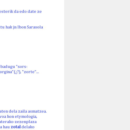
esterik da edo date ze
atu hak jn Ibon Sarasola
z badugu "sors-
rgina"(¿?), "zorte"...
aten dela zaila asmatzea.
ivoa hon etymologia,
saterako zezenplaza
da hau
zotal
delako