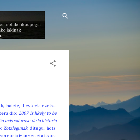
er-nolako ikuspegia
ko jakinak
.
, baietz, besteek ezetz...
zera dio:
2007 is likely to be
o más caluroso de la historia
ak
Zotalegunak
ditugu, hots,
ean euria izan zen eta itxura