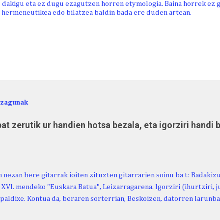
 dakigu eta ez dugu ezagutzen horren etymologia. Baina horrek ez g
 hermeneutikea edo bilatzea baldin bada ere duden artean.
ezagunak
at zerutik ur handien hotsa bezala, eta igorziri handi 
 nezan bere gitarrak ioiten zituzten gitarrarien soinu ba t: Badakiz
, XVI. mendeko "Euskara Batua", Leizarragarena. Igorziri (ihurtziri, jus
paldixe. Kontua da, beraren sorterrian, Beskoizen, datorren larunba
iola. Kristinak, blog honetako irakurle finak eta Atturi aldeko eusk