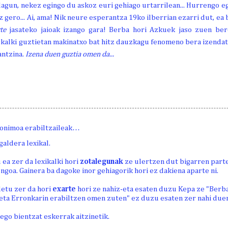
 lagun, nekez egingo du askoz euri gehiago urtarrilean... Hurrengo 
 gero... Ai, ama! Nik neure esperantza 19ko ilberrian ezarri dut, ea
rte
jasateko jaioak izango gara! Berba hori Azkuek jaso zuen ber
kalki guztietan makinatxo bat hitz dauzkagu fenomeno bera izendat
antzina.
Izena duen guztia omen da...
onimoa erabiltzaileak…
galdera lexikal.
 ea zer da lexikalki hori
zotalegunak
ze ulertzen dut bigarren part
ngoa. Gainera ba dagoke inor gehiagorik hori ez dakiena aparte ni.
detu zer da hori
exarte
hori ze nahiz-eta esaten duzu Kepa ze "Berb
 eta Erronkarin erabiltzen omen zuten" ez duzu esaten zer nahi duen
ego bientzat eskerrak aitzinetik.