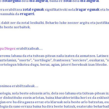
o
zotaleguna
dela
dia augural
, baina ez
zotal
dela
dia augural
.
era erabiltzea
zotal egunak
signifikativoki nola
iragar egunak
eta b
esannahia da
eragarri
.
 dakit zer da zotal lexikalki. Beharko luke zeozer argitu eta justifik
o beste norbaitek.
pa Diegez
erabiltzaileak…
eremu labana da eta txitean-pitean zaila izaten da asmatzen. Latine
aztelaniaz, "suerte", "sortilegio", frantsesez "sorciere", euskaraz, "so
ortelegun bikotea dugu, beraz, agian, jatorri berekoak izan litezke.
onimoa erabiltzaileak…
logia, nola beste edozein arlo, dela oso labana eta txitean-pitean iz
r diskutituko ezein arlotan, baina kharakteristika hori ez da exklus
ian ere ba dira gauza erraz eta klaruak nola beste arlo batzutan, e
logia da sano erraza baina ba dira beste batzuk, esaterako beharba