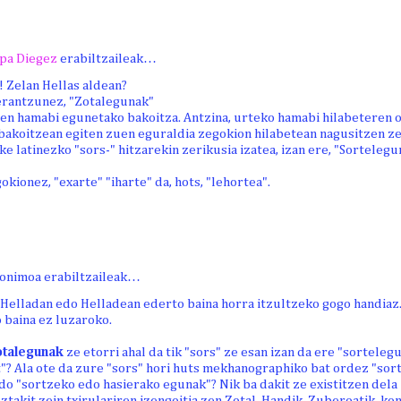
pa Diegez
erabiltzaileak…
! Zelan Hellas aldean?
erantzunez, "Zotalegunak"
hen hamabi egunetako bakoitza. Antzina, urteko hamabi hilabeteren o
bakoitzean egiten zuen eguraldia zegokion hilabetean nagusitzen zel
eke latinezko "sors-" hitzarekin zerikusia izatea, izan ere, "Sorteleg
okionez, "exarte" "iharte" da, hots, "lehortea".
onimoa erabiltzaileak…
 Helladan edo Helladean ederto baina horra itzultzeko gogo handiaz
 baina ez luzaroko.
otalegunak
ze etorri ahal da tik "sors" ze esan izan da ere "sortelegu
t"? Ala ote da zure "sors" hori huts mekhanographiko bat ordez "sort
o "sortzeko edo hasierako egunak"? Nik ba dakit ze existitzen dela 
takit zein txirulariren izengoitia zen Zotal. Handik, Zuberoatik, k