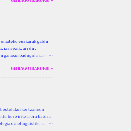
GEHIAGO IRAKURRI »
duzue Kristinari Henri
enrike Knörr: Leizarraga-
harritton : XVI. mendea.
ri emateko euskarak galdu
 izan ezik: ari du .
ren gainean badugula izaki
 ezinago eder hauek jaso
GEHIAGO IRAKURRI »
ak. Lodi ari du: ebi (euri)
 du .... Mujika Josefa
gutxikoa). Mujika Josefa
ari du , ta sartzen da
z ari du euria . Altzo...
bestelako ikertzaileen
 du bere iritzia era batera
logia etnolinguistikoaz
eko zubi-adarra