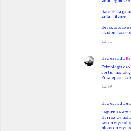
zotal eguna
ed
Batetik da gain
zotal
hitzaren 
Beraz oraino ez
akademikoak ed
12:31
Hau esan du
Ke
Etimologia oso 
sortis",hortik g
Zotalegun eta S
12:49
Hau esan du An
Seguru ze etymo
Hori ez du neho
zeren etymolog
hitzaren etymo