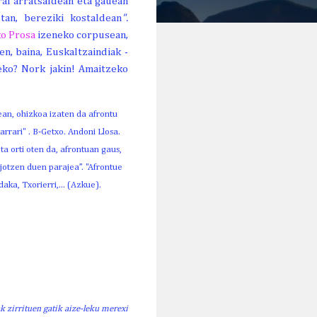
ral arratsaldean eta gauean
tan, bereziki kostaldean
".
o Prosa
izeneko corpusean,
, baina, Euskaltzaindiak -
eko? Nork jakin! Amaitzeko
ean, ohizkoa izaten da afrontu
rrari" . B-Getxo. Andoni Llosa.
ta orti oten da, afrontuan gaus,
 jotzen duen parajea”. "Afrontue
aka, Txorierri,... (Azkue).
ak zirrituen gatik aize-leku merexi