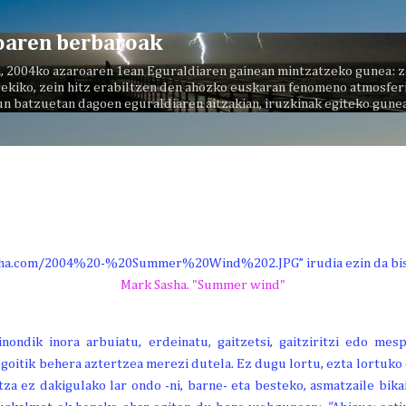
Saltatu eta joan eduki nagusira
oaren berbaroak
, 2004ko azaroaren 1ean Eguraldiaren gainean mintzatzeko gunea: z
ekiko, zein hitz erabiltzen den ahozko euskaran fenomeno atmosferi
un batzuetan dagoen eguraldiaren aitzakian, iruzkinak egiteko gunea
Mark Sasha. "Summer wind"
ondik inora arbuiatu, erdeinatu, gaitzetsi, gaitziritzi edo mesp
goitik behera aztertzea merezi dutela. Ez dugu lortu, ezta lortuko
tza ez dakigulako lar ondo -ni, barne- eta besteko, asmatzaile bika