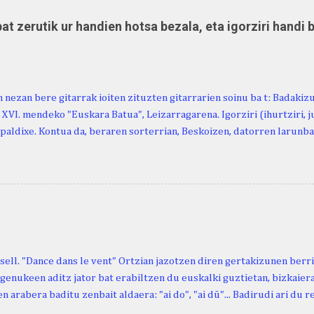
at zerutik ur handien hotsa bezala, eta igorziri handi 
 nezan bere gitarrak ioiten zituzten gitarrarien soinu ba t: Badakiz
, XVI. mendeko "Euskara Batua", Leizarragarena. Igorziri (ihurtziri, jus
paldixe. Kontua da, beraren sorterrian, Beskoizen, datorren larunba
iola. Kristinak, blog honetako irakurle finak eta Atturi aldeko eusk
n berri. "Leizarraga egun" izeneko omenaldia antolatu dute. Hauxe 
gortziritako" programa: - 15.00 Ongi etorria (herriko jantegian). - H
. - Urbistondo anderea: protestantismoa Euskal Herrian. - Piarres C
hork inguratzerik baleuka, badaki zer izango duen.
sell. "Dance dans le vent" Ortzian jazotzen diren gertakizunen ber
genukeen aditz jator bat erabiltzen du euskalki guztietan, bizkaieraz
n arabera baditu zenbait aldaera: "ai do", "ai dü"... Badirudi ari du 
natura bera ostagiak gobernatzen dituena. Adibidez, honako esapide