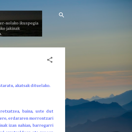
er-nolako ikuspegia
ko jakinak
.
retxatzea, baina, uste dut
 ere, erdararen morrontzari
inak izan nahian, barregarri