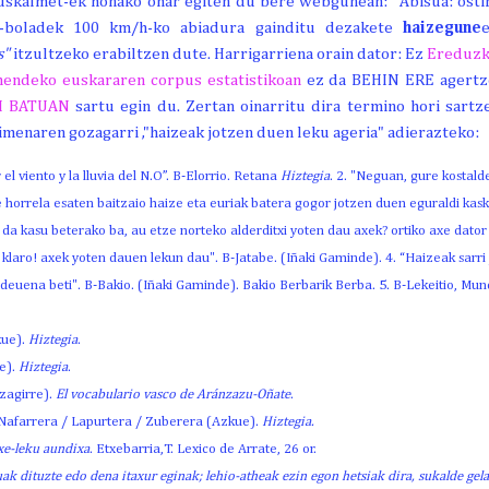
Euskalmet-ek honako ohar egiten du bere webgunean:
"
Abisua: osti
-boladek 100 km/h-ko abiadura gainditu dezakete
haizegune
e
s"
itzultzeko erabiltzen dute. Harrigarriena orain dator: Ez
Ereduzk
mendeko euskararen corpus estatistikoan
ez da BEHIN ERE agertzen
I BATUAN
sartu egin du. Zertan oinarritu dira termino hori sartz
imenaren gozagarri ,"haizeak jotzen duen leku ageria" adierazteko:
 el viento y la lluvia del N.O”. B-Elorrio. Retana
Hiztegia
. 2. "Neguan, gure kostald
horrela esaten baitzaio haize eta euriak batera gogor jotzen duen eguraldi kaska
 da kasu beterako ba, au etze norteko alderditxi yoten dau axek? ortiko axe dator 
 klaro! axek yoten dauen lekun dau".
B-Jatabe.
(Iñaki Gaminde). 4. “Haizeak sarri
 deuena beti". B-Bakio. (Iñaki Gaminde). Bakio Berbarik Berba. 5. B-Lekeitio, Mund
kue).
Hiztegia
.
ue).
Hiztegia
.
Izagirre).
El vocabulario vasco de Aránzazu-Oñate
.
afarrera / Lapurtera / Zuberera (Azkue).
Hiztegia.
ixe-leku aundixa
. Etxebarria,T. Lexico de Arrate, 26 or.
uak dituzte edo dena itaxur eginak; lehio-atheak ezin egon hetsiak dira, sukalde gel