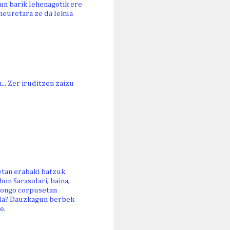
zun barik lehenagotik ere
neuretara ze da lekua
.. Zer iruditzen zaizu
uetan erabaki batzuk
on Sarasolari, baina,
inongo corpusetan
n da? Dauzkagun berbek
e.