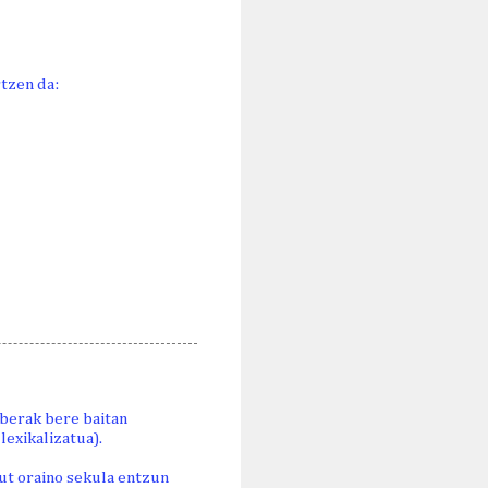
tzen da:
 berak bere baitan
lexikalizatua).
dut oraino sekula entzun