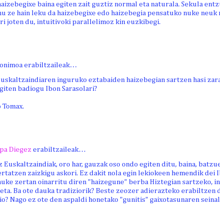
aizebegixe baina egiten zait guztiz normal eta naturala. Sekula ent
nu ze hain leku da haizebegixe edo haizebegia pensatuko nuke neuk 
ri joten du, intuitivoki parallelimoz kin euzkibegi.
onimoa erabiltzaileak…
uskaltzaindiaren inguruko eztabaiden haizebegian sartzen hasi zara.
giten badiogu Ibon Sarasolari?
 Tomax.
pa Diegez
erabiltzaileak…
z Euskaltzaindiak, oro har, gauzak oso ondo egiten ditu, baina, batz
rtatzen zaizkigu askori. Ez dakit nola egin lekiokeen hemendik dei Ib
 nuke zertan oinarritu diren "haizegune" berba Hiztegian sartzeko, 
 eta. Ba ote dauka tradiziorik? Beste zeozer adierazteko erabiltze
io? Nago ez ote den aspaldi honetako "gunitis" gaixotasunaren seinal