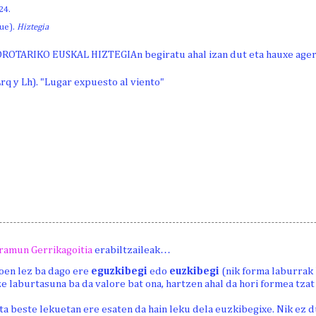
24.
kue).
Hiztegia
OROTARIKO EUSKAL HIZTEGIAn begiratu ahal izan dut eta hauxe ager
rq y Lh). "Lugar expuesto al viento"
ramun Gerrikagoitia
erabiltzaileak…
en lez ba dago ere
eguzkibegi
edo
euzkibegi
(nik forma laburrak
ze laburtasuna ba da valore bat ona, hartzen ahal da hori formea tzat 
a beste lekuetan ere esaten da hain leku dela euzkibegixe. Nik ez 