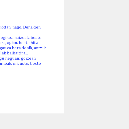
iodan, nago. Dena den,
egiko... haizeak, beste
a, agian, beste hitz
gauza bera denik, antzik
k baibaitira...
gu neguan: goizean,
uneak, nik uste, beste