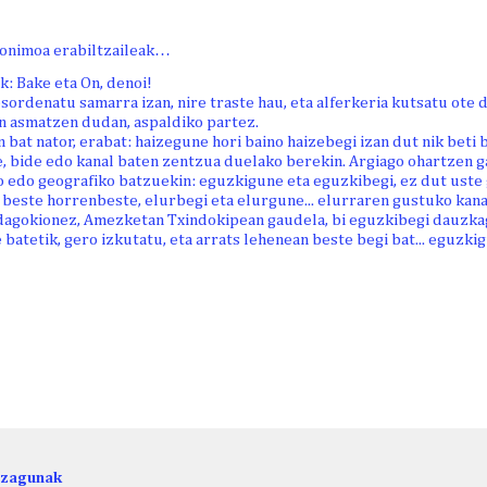
onimoa erabiltzaileak…
k: Bake eta On, denoi!
ordenatu samarra izan, nire traste hau, eta alferkeria kutsatu ote d
n asmatzen dudan, aspaldiko partez.
 bat nator, erabat: haizegune hori baino haizebegi izan dut nik beti b
, bide edo kanal baten zentzua duelako berekin. Argiago ohartzen gar
 edo geografiko batzuekin: eguzkigune eta eguzkibegi, ez dut uste 
beste horrenbeste, elurbegi eta elurgune... elurraren gustuko kanala
dagokionez, Amezketan Txindokipean gaudela, bi eguzkibegi dauzka
batetik, gero izkutatu, eta arrats lehenean beste begi bat... eguzkig
ezagunak