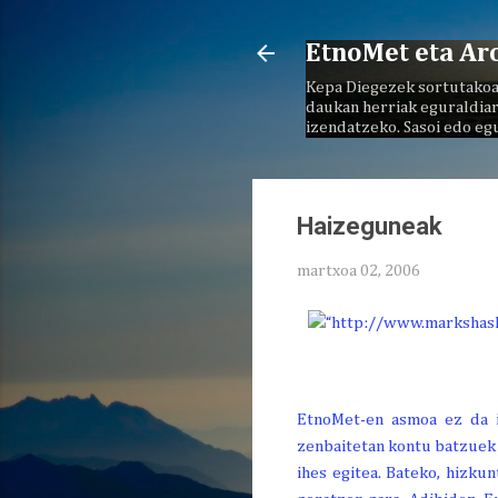
EtnoMet eta Ar
Kepa Diegezek sortutakoa
daukan herriak eguraldiar
izendatzeko. Sasoi edo eg
Haizeguneak
martxoa 02, 2006
E
tnoMet-en asmoa ez da in
zenbaitetan kontu batzuek 
ihes egitea. Bateko, hizkun