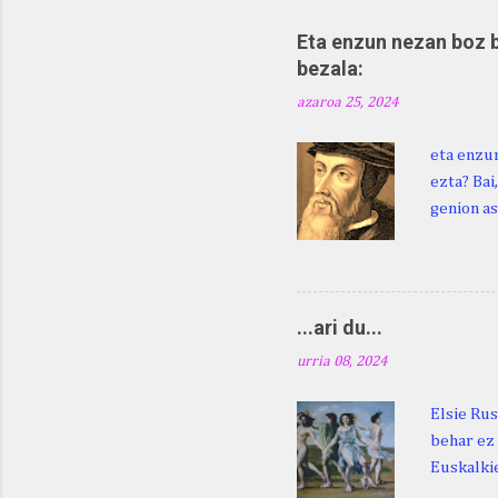
Eta enzun nezan boz b
bezala:
azaroa 25, 2024
eta enzun
ezta? Bai
genion as
egingo za
digu hare
Duhauk "i
Lazarraga
...ari du...
Beraz, ne
urria 08, 2024
Elsie Rus
behar ez 
Euskalkie
bat edo 