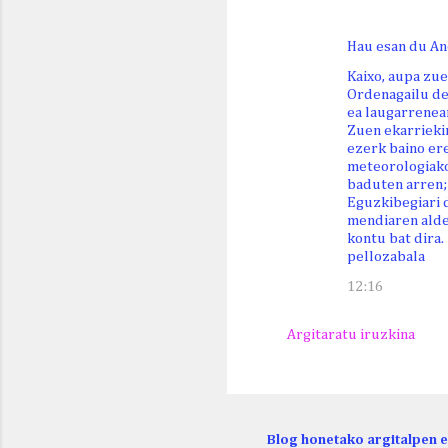
Hau esan du An
Kaixo, aupa zue
Ordenagailu des
ea laugarrenea
Zuen ekarriekin
ezerk baino ere
meteorologiako
baduten arren; 
Eguzkibegiari 
mendiaren alde 
kontu bat dira.
pellozabala
12:16
Argitaratu iruzkina
Blog honetako argitalpen 