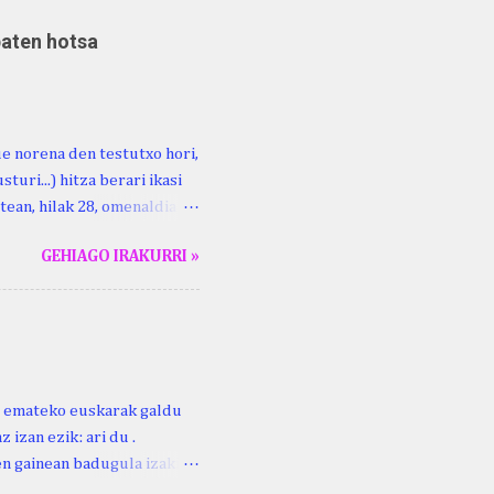
baten hotsa
ue norena den testutxo hori,
turi...) hitza berari ikasi
tean, hilak 28, omenaldia
ara ikertzen dabilenak eman
GEHIAGO IRAKURRI »
duzue Kristinari Henri
enrike Knörr: Leizarraga-
harritton : XVI. mendea.
ri emateko euskarak galdu
 izan ezik: ari du .
ren gainean badugula izaki
 ezinago eder hauek jaso