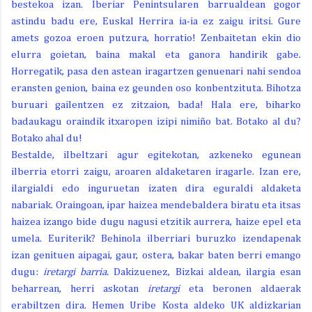
bestekoa izan. Iberiar Penintsularen barrualdean gogor
astindu badu ere, Euskal Herrira ia-ia ez zaigu iritsi. Gure
amets gozoa eroen putzura, horratio! Zenbaitetan ekin dio
elurra goietan, baina makal eta ganora handirik gabe.
Horregatik, pasa den astean iragartzen genuenari nahi sendoa
eransten genion, baina ez geunden oso konbentzituta. Bihotza
buruari gailentzen ez zitzaion, bada! Hala ere, biharko
badaukagu oraindik itxaropen izipi nimiño bat. Botako al du?
Botako ahal du!
Bestalde, ilbeltzari agur egitekotan, azkeneko egunean
ilberria etorri zaigu, aroaren aldaketaren iragarle. Izan ere,
ilargialdi edo inguruetan izaten dira eguraldi aldaketa
nabariak. Oraingoan, ipar haizea mendebaldera biratu eta itsas
haizea izango bide dugu nagusi etzitik aurrera, haize epel eta
umela. Euriterik? Behinola ilberriari buruzko izendapenak
izan genituen aipagai, gaur, ostera, bakar baten berri emango
dugu:
iretargi barria.
Dakizuenez, Bizkai aldean, ilargia esan
beharrean, herri askotan
iretargi
eta beronen aldaerak
erabiltzen dira. Hemen Uribe Kosta aldeko UK aldizkarian