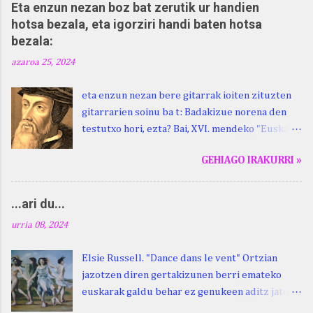
Eta enzun nezan boz bat zerutik ur handien
hotsa bezala, eta igorziri handi baten hotsa
bezala:
azaroa 25, 2024
eta enzun nezan bere gitarrak ioiten zituzten
gitarrarien soinu ba t: Badakizue norena den
testutxo hori, ezta? Bai, XVI. mendeko "Euskara
Batua", Leizarragarena. Igorziri (ihurtziri,
GEHIAGO IRAKURRI »
justuri...) hitza berari ikasi genion aspaldixe.
Kontua da, beraren sorterrian, Beskoizen,
datorren larunbatean, hilak 28, omenaldia
...ari du...
egingo zaiola. Kristinak, blog honetako irakurle
urria 08, 2024
finak eta Atturi aldeko euskara ikertzen
dabilenak eman digu haren berri. "Leizarraga
Elsie Russell. "Dance dans le vent" Ortzian
egun" izeneko omenaldia antolatu dute. Hauxe
jazotzen diren gertakizunen berri emateko
duzue Kristinari Henri Duhauk "igortziritako"
euskarak galdu behar ez genukeen aditz jator
programa: - 15.00 Ongi etorria (herriko
bat erabiltzen du euskalki guztietan,