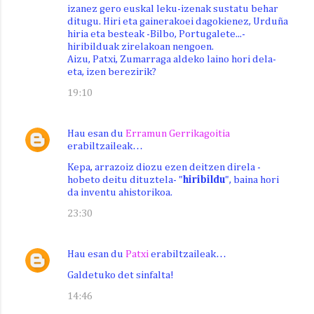
izanez gero euskal leku-izenak sustatu behar
ditugu. Hiri eta gainerakoei dagokienez, Urduña
hiria eta besteak -Bilbo, Portugalete...-
hiribilduak zirelakoan nengoen.
Aizu, Patxi, Zumarraga aldeko laino hori dela-
eta, izen berezirik?
19:10
Hau esan du
Erramun Gerrikagoitia
erabiltzaileak…
Kepa, arrazoiz diozu ezen deitzen direla -
hobeto deitu dituztela- "
hiribildu
", baina hori
da inventu ahistorikoa.
23:30
Hau esan du
Patxi
erabiltzaileak…
Galdetuko det sinfalta!
14:46