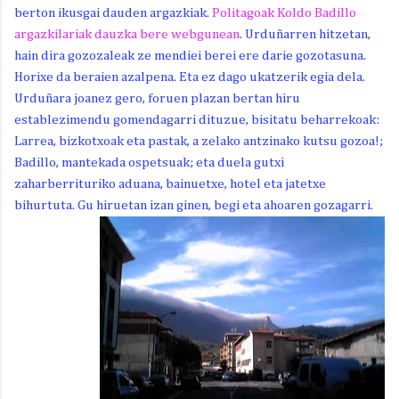
berton ikusgai dauden argazkiak.
Politagoak Koldo Badillo
argazkilariak dauzka bere webgunean
. Urduñarren hitzetan,
hain dira gozozaleak ze mendiei berei ere darie gozotasuna.
Horixe da beraien azalpena. Eta ez dago ukatzerik egia dela.
Urduñara joanez gero, foruen plazan bertan hiru
establezimendu gomendagarri dituzue, bisitatu beharrekoak:
Larrea, bizkotxoak eta pastak, a zelako antzinako kutsu gozoa!;
Badillo, mantekada ospetsuak; eta duela gutxi
zaharberrituriko aduana, bainuetxe, hotel eta jatetxe
bihurtuta. Gu hiruetan izan ginen, begi eta ahoaren gozagarri.