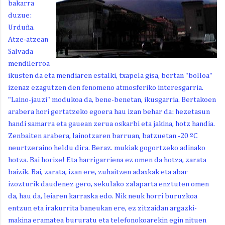
bakarra
duzue:
Urduña.
Atze-atzean
Salvada
mendilerroa
ikusten da eta mendiaren estalki, txapela gisa, bertan "bolloa"
izenaz ezagutzen den fenomeno atmosferiko interesgarria.
"Laino-jauzi" modukoa da, bene-benetan, ikusgarria. Bertakoen
arabera hori gertatzeko egoera hau izan behar da: hezetasun
handi samarra eta gauean zerua oskarbi eta jakina, hotz handia.
Zenbaiten arabera, lainotzaren barruan, batzuetan -20 ºC
neurtzeraino heldu dira. Beraz. mukiak gogortzeko adinako
hotza. Bai horixe! Eta harrigarriena ez omen da hotza, zarata
baizik. Bai, zarata, izan ere, zuhaitzen adaxkak eta abar
izozturik daudenez gero, sekulako zalaparta enztuten omen
da, hau da, leiaren karraska edo. Nik neuk horri buruzkoa
entzun eta irakurrita baneukan ere, ez zitzaidan argazki-
makina eramatea bururatu eta telefonokoarekin egin nituen