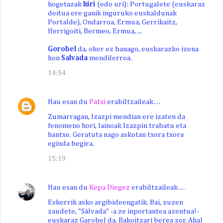
hogetazak
hiri
(edo uri): Portugalete (euskaraz
deitua ere ganik inguruko euskaldunak
Portalde), Ondarroa, Ermua, Gerrikaitz,
Herrigoiti, Bermeo, Ermua, ...
Gorobel
da, oker ez banago, euskarazko izena
hon
Salvada
mendilerroa.
14:54
Hau esan du
Patxi
erabiltzaileak…
Zumarragan, Izazpi mendian ere izaten da
fenomeno hori, lainoak Izazpin trabatu eta
hantxe. Geratuta nago askotan txora txora
eginda begira.
15:19
Hau esan du
Kepa Diegez
erabiltzaileak…
Eskerrik asko argibideengatik. Bai, zuzen
zaudete, "Sálvada" -a ze inportantea azentua!-
euskaraz Garobel da. Bakoitzari berea zor. Ahal