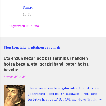
Tomax.
13:58
Argitaratu iruzkina
Blog honetako argitalpen ezagunak
Eta enzun nezan boz bat zerutik ur handien
hotsa bezala, eta igorziri handi baten hotsa
bezala:
azaroa 25, 2024
eta enzun nezan bere gitarrak ioiten zituzten
gitarrarien soinu ba t: Badakizue norena den
testutxo hori, ezta? Bai, XVI. mendeko "Euskara
Batua", Leizarragarena. Igorziri (ihurtziri,