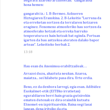
Begiratu azaroko artxiboetan. "Gangarabia"
hona hemen:
gangarabi iz.: 1. B-Bermeo. Azkueren
Hiztegiaren Eranskina. 2. B-Lekeitio “Lurruna da
eta erreketan sortzen da terralaren hotzaren
eraginez. Fenomeno atmosferiko hau sortzen da
atmosferako hotzak eta erreka barruko
tenperatura ez hain hotzak bat eginda. Portuan
igarten da bau antzekoa ateraten dalako bapor
artean". Lekeitioko berbak 2.
13:18
Hau esan du Anonimoa erabiltzaileak…
Arrazoi duzu, ahaztuta neukan. Azaroa,
maiatza... sei hilabete pasa dira. Urte erdia.
Beno, ez da denbora larregi, egia esan. Adibidez
Euskalmet-etik (EITBko irratietan)
eguraldiaren berri hain grazia gutxirekin
ematen dutenak ez dira oraindik kutsatu
Etnomet-en izpirituarekin. Baina segi lasai
lanean, dena iritsiko da eta.