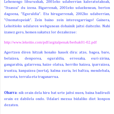
Lehenengo liburuxkak, 2001eko udaberrian kaleratutakoak,
"Itsasoa" du izena. Bigarrenak, 2001eko udazkenean, berton
dagoena, "Eguraldia". Eta hirugarrenak, 2002ko udaberrian,
"Onomatopeiak". Zein baino zein interesgarriago! Gainera,
Lekeitioko udalaren webgunean dohainik jaitsi daitezke. Nahi
izanez gero, hemen sakatuz lor dezakezue:
http://www.lekeitio.com/pdf/argitalpenak/berbak01-02.pdf
Agertzen diren hitzak honako hauek dira: atze, bagea, bare,
belaizea, denporea, eguraldia, erresaka, euri-zirina,
gangarabia, galarrena, haize olatua, herriko haizea, iparraizea,
iruntza, kanpaizea (norta), kalma zuria, lei baltza, mendebala,
norusta, terrala eta traganarrua.
Oharra
: nik orain dela hiru bat urte jaitsi nuen, baina badirudi
orain ez dabilela ondo. Udalari mezua bidaliko diot konpon
dezaten.