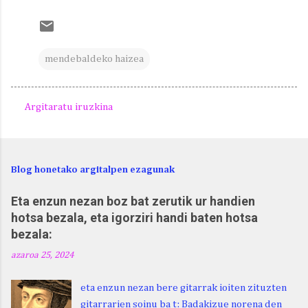
mendebaldeko haizea
Argitaratu iruzkina
I
r
u
Blog honetako argitalpen ezagunak
z
k
Eta enzun nezan boz bat zerutik ur handien
hotsa bezala, eta igorziri handi baten hotsa
i
bezala:
n
azaroa 25, 2024
a
k
eta enzun nezan bere gitarrak ioiten zituzten
gitarrarien soinu ba t: Badakizue norena den