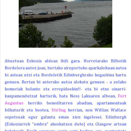
Abuztuan Eskozia aldean ibili gara. Horretarako Bilbotik
Bordelera autoz joan, bertako aireportuko aparkalekuan autoa
bi astean utzi eta Bordeletik Edinburghrako hegazkina hartu
genuen. Bertan bi asterako autoa alokatu genuen - a zelako
komeriak bolante eta errepideekin!!- eta bi etxe oinarri-
kanpamendutzat harturik, bata Ness Lakuaren alboan,
Fort
Augustus
herriko beneditarren abadian, apartamentuak
bilkaturik eta bestea,
Stirling
herrian, non Willian Wallace
ospetsuak egur galanta eman zien ingelesei. Edinburgh
(Eskoziarrek "embra" ahoskatzen dute) eta Glasgow artean