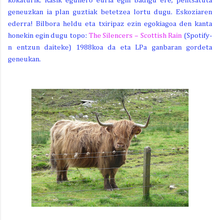
kokaturik. Kasik egunero euria egin badigu ere, pentsatuta
geneuzkan ia plan guztiak betetzea lortu dugu. Eskoziaren
ederra! Bilbora heldu eta txiripaz ezin egokiagoa den kanta
honekin egin dugu topo:
The Silencers – Scottish Rain
(Spotify-
n entzun daiteke) 1988koa da eta LPa ganbaran gordeta
geneukan.