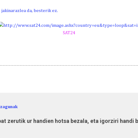
 jakinarazlea da, besterik ez.
SAT24
ezagunak
at zerutik ur handien hotsa bezala, eta igorziri handi 