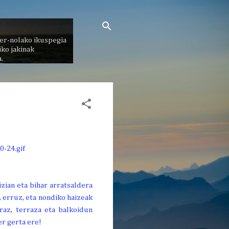
er-nolako ikuspegia
ko jakinak
.
zian eta bihar arratsaldera
 erruz, eta nondiko haizeak
raz, terraza eta balkoidun
r gerta ere!