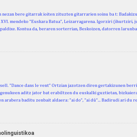
 nezan bere gitarrak ioiten zituzten gitarrarien soinu ba t: Badakiz
, XVI. mendeko "Euskara Batua", Leizarragarena. Igorziri (ihurtziri, jus
paldixe. Kontua da, beraren sorterrian, Beskoizen, datorren larunba
iola. Kristinak, blog honetako irakurle finak eta Atturi aldeko eusk
n berri. "Leizarraga egun" izeneko omenaldia antolatu dute. Hauxe 
gortziritako" programa: - 15.00 Ongi etorria (herriko jantegian). - H
. - Urbistondo anderea: protestantismoa Euskal Herrian. - Piarres C
hork inguratzerik baleuka, badaki zer izango duen.
sell. "Dance dans le vent" Ortzian jazotzen diren gertakizunen ber
genukeen aditz jator bat erabiltzen du euskalki guztietan, bizkaieraz
n arabera baditu zenbait aldaera: "ai do", "ai dü"... Badirudi ari du 
natura bera ostagiak gobernatzen dituena. Adibidez, honako esapide
ardul ari du. (Euria). Mujika Josefa Martina . Neronek or-emen entzun
... Oñatibia Manuel . Bible Saindua. (Duvoisin). 1859. Ebiya bizitzen ari
 Neronek or-emen entzunak. Gexala ari du ... Ebi maxkala . (Ebi indar 
nolinguistikoa
 Neronek or-emen entzunak. Euri txe au da okerrena... Ezerez bezela 