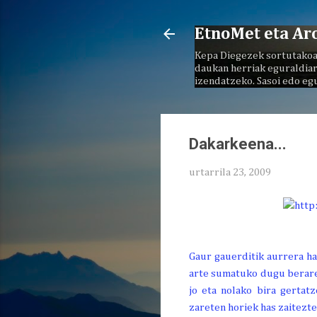
EtnoMet eta Ar
Kepa Diegezek sortutakoa
daukan herriak eguraldiar
izendatzeko. Sasoi edo eg
Dakarkeena...
urtarrila 23, 2009
Gaur gauerditik aurrera ha
arte sumatuko dugu beraren
jo eta nolako bira gertat
zareten horiek has zaitezt