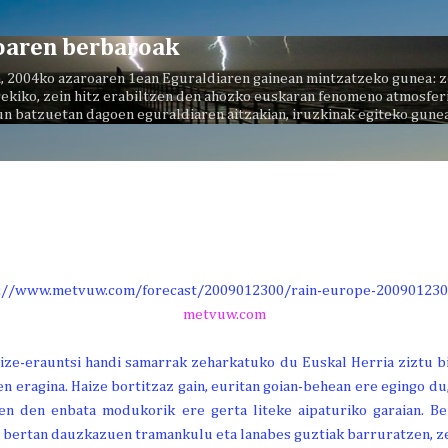
Saltatu eta joan eduki nagusira
oaren berbaroak
, 2004ko azaroaren 1ean Eguraldiaren gainean mintzatzeko gunea: z
ekiko, zein hitz erabiltzen den ahozko euskaran fenomeno atmosferi
un batzuetan dagoen eguraldiaren aitzakian, iruzkinak egiteko gunea
metvuw.com
ize-erauntsi handi samarrak zeharkatuko du Euskal Herria ziztu bi
 eragina. Haize bortitzaz gain, euritan goian-behean ere egingo du,
zen den enbata modukorik ere gerta liteke aipaturiko garaian. Be
e bertan dauzkazuen tramankulu eta lanabes guztiak barruratzen, ze