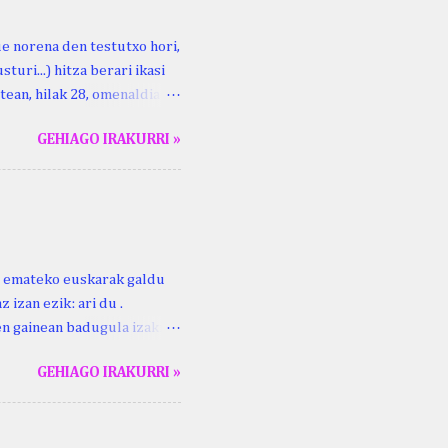
ue norena den testutxo hori,
turi...) hitza berari ikasi
tean, hilak 28, omenaldia
ara ikertzen dabilenak eman
GEHIAGO IRAKURRI »
duzue Kristinari Henri
enrike Knörr: Leizarraga-
harritton : XVI. mendea.
ri emateko euskarak galdu
 izan ezik: ari du .
ren gainean badugula izaki
 ezinago eder hauek jaso
GEHIAGO IRAKURRI »
ak. Lodi ari du: ebi (euri)
 du .... Mujika Josefa
gutxikoa). Mujika Josefa
ari du , ta sartzen da