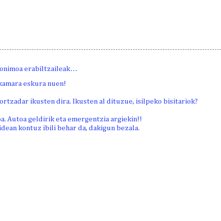
onimoa erabiltzaileak…
 kamara eskura nuen!
ortzadar ikusten dira. Ikusten al dituzue, isilpeko bisitariok?
pa. Autoa geldirik eta emergentzia argiekin!!
idean kontuz ibili behar da, dakigun bezala.