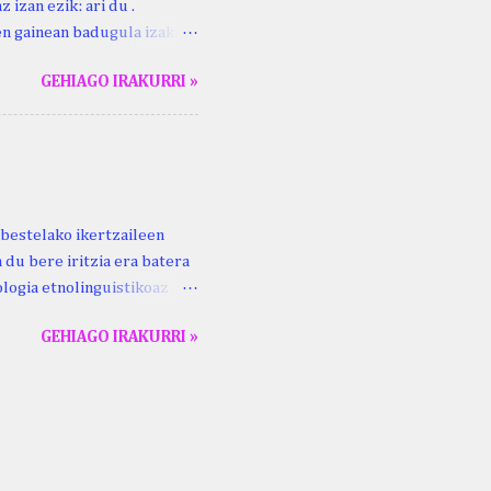
 izan ezik: ari du .
ren gainean badugula izaki
 ezinago eder hauek jaso
GEHIAGO IRAKURRI »
ak. Lodi ari du: ebi (euri)
 du .... Mujika Josefa
gutxikoa). Mujika Josefa
ari du , ta sartzen da
z ari du euria . Altzo...
bestelako ikertzaileen
 du bere iritzia era batera
logia etnolinguistikoaz
eko zubi-adarra
GEHIAGO IRAKURRI »
lan honek gidari. Kepa
ta Aldizkaria , 69 (2), 93–