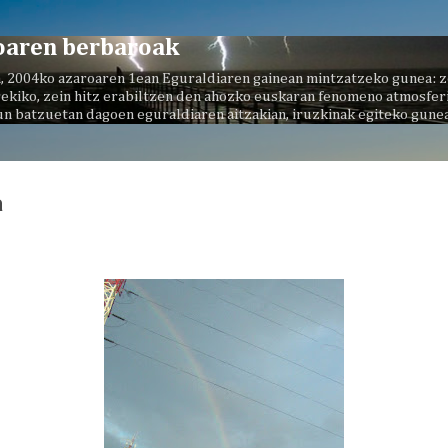
Saltatu eta joan eduki nagusira
oaren berbaroak
, 2004ko azaroaren 1ean Eguraldiaren gainean mintzatzeko gunea: z
ekiko, zein hitz erabiltzen den ahozko euskaran fenomeno atmosferi
un batzuetan dagoen eguraldiaren aitzakian, iruzkinak egiteko gunea
a