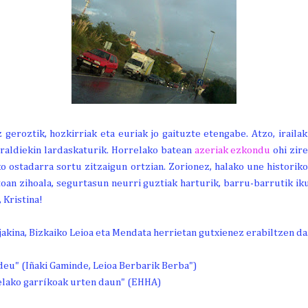
geroztik, hozkirriak eta euriak jo gaituzte etengabe. Atzo, iraila
raldiekin lardaskaturik. Horrelako batean
azeriak ezkondu
ohi zir
 ostadarra sortu zitzaigun ortzian. Zorionez, halako une historiko
toan zihoala, segurtasun neurri guztiak harturik, barru-barrutik i
 Kristina!
 jakina, Bizkaiko Leioa eta Mendata herrietan gutxienez erabiltzen d
 deu" (Iñaki Gaminde, Leioa Berbarik Berba")
selako garríkoak urten daun" (EHHA)