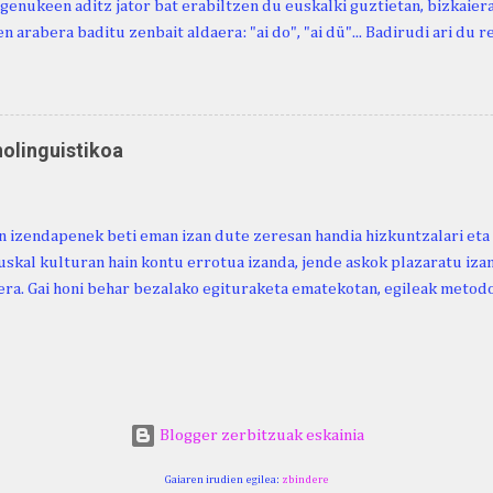
genukeen aditz jator bat erabiltzen du euskalki guztietan, bizkaieraz
n arabera baditu zenbait aldaera: "ai do", "ai dü"... Badirudi ari du 
natura bera ostagiak gobernatzen dituena. Adibidez, honako esapide
ardul ari du. (Euria). Mujika Josefa Martina . Neronek or-emen entzun
... Oñatibia Manuel . Bible Saindua. (Duvoisin). 1859. Ebiya bizitzen ari
 Neronek or-emen entzunak. Gexala ari du ... Ebi maxkala . (Ebi indar 
nolinguistikoa
 Neronek or-emen entzunak. Euri txe au da okerrena... Ezerez bezela 
n zañetaraño.... Soroa Marcelino . EUSKAL ERRIA (revista), 1881. Aunit
 izendapenek beti eman izan dute zeresan handia hizkuntzalari eta 
uskal kulturan hain kontu errotua izanda, jende askok plazaratu izan
ra. Gai honi behar bezalako egituraketa ematekotan, egileak metodo
 proposatzen du, hau da, lexikoaren eta kulturaren arteko ezinbest
ea. Horretarako, nozio orokorretan oinarrituriko sailkapena du iker
arahona. (2024). Urtaroak: ikuspegi etnolinguistikoa. Euskera Ikerke
ps://doi.org/10.59866/eia.v69i2.287 https://euskera-
.euskaltzaindia.eus/index.php/euskera/article/view/287/328
Blogger zerbitzuak eskainia
Gaiaren irudien egilea:
zbindere