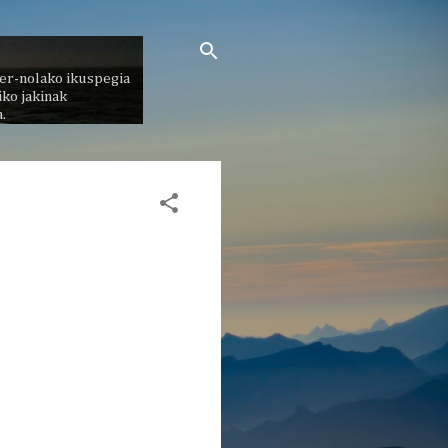
er-nolako ikuspegia
ko jakinak
.