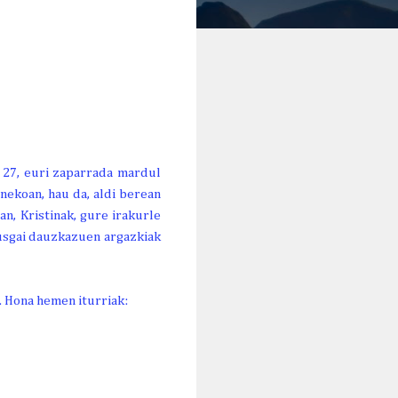
k 27, euri zaparrada mardul
enekoan, hau da, aldi berean
an, Kristinak, gure irakurle
kusgai dauzkazuen argazkiak
a. Hona hemen iturriak: