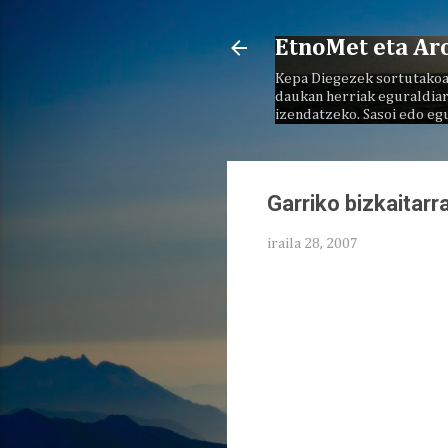
EtnoMet eta Ar
Kepa Diegezek sortutakoa
daukan herriak eguraldiar
izendatzeko. Sasoi edo eg
Garriko bizkaitarr
iraila 28, 2007