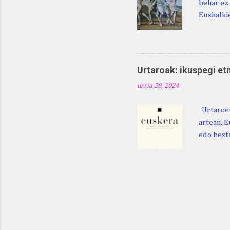
behar ez 
Euskalkie
bat edo 
ditugu: M
zarra da .
Martina .
Urtaroak: ikuspegi et
Martina .
urria 28, 2024
gorputzea
Urtaroen
artean. E
edo beste
baliatzea
azaleratz
Diéguez B
122. htt
ikerketa