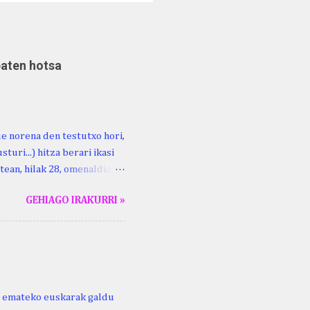
baten hotsa
ue norena den testutxo hori,
turi...) hitza berari ikasi
tean, hilak 28, omenaldia
ara ikertzen dabilenak eman
GEHIAGO IRAKURRI »
duzue Kristinari Henri
enrike Knörr: Leizarraga-
harritton : XVI. mendea.
ri emateko euskarak galdu