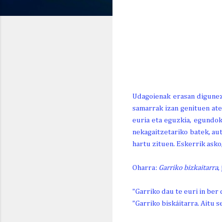
GAUR
BIHAR
ETZI
OG. 6
OR. 7
LR. 8
22º
25º
30º
15º/
14º/
16º/
Udagoienak erasan digunez 
samarrak izan genituen ate
euria eta eguzkia, egundoko
nekagaitzetariko batek, au
hartu zituen. Eskerrik asko,
Oharra:
Garriko bizkaitarra
,
"Garriko dau te euri in ber
"Garriko biskáitarra. Aitu 