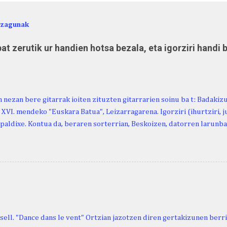
ezagunak
at zerutik ur handien hotsa bezala, eta igorziri handi 
 nezan bere gitarrak ioiten zituzten gitarrarien soinu ba t: Badakiz
, XVI. mendeko "Euskara Batua", Leizarragarena. Igorziri (ihurtziri, jus
paldixe. Kontua da, beraren sorterrian, Beskoizen, datorren larunba
iola. Kristinak, blog honetako irakurle finak eta Atturi aldeko eusk
n berri. "Leizarraga egun" izeneko omenaldia antolatu dute. Hauxe 
gortziritako" programa: - 15.00 Ongi etorria (herriko jantegian). - H
. - Urbistondo anderea: protestantismoa Euskal Herrian. - Piarres C
hork inguratzerik baleuka, badaki zer izango duen.
sell. "Dance dans le vent" Ortzian jazotzen diren gertakizunen ber