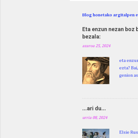
Blog honetako argitalpen 
Eta enzun nezan boz b
bezala:
azaroa 25, 2024
eta enzun
ezta? Bai
genion as
egingo za
digu hare
Duhauk "i
Lazarraga
...ari du...
Beraz, ne
urria 08, 2024
Elsie Rus