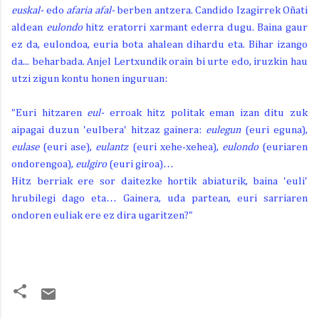
euskal-
edo
afaria afal-
berben antzera. Candido Izagirrek Oñati
aldean
eulondo
hitz eratorri xarmant ederra dugu. Baina gaur
ez da, eulondoa, euria bota ahalean dihardu eta. Bihar izango
da... beharbada. Anjel Lertxundik orain bi urte edo, iruzkin hau
utzi zigun kontu honen inguruan:
"Euri hitzaren
eul-
erroak hitz politak eman izan ditu zuk
aipagai duzun 'eulbera' hitzaz gainera:
eulegun
(euri eguna),
eulase
(euri ase),
eulantz
(euri xehe-xehea),
eulondo
(euriaren
ondorengoa),
eulgiro
(euri giroa)…
Hitz berriak ere sor daitezke hortik abiaturik, baina 'euli'
hrubilegi dago eta… Gainera, uda partean, euri sarriaren
ondoren euliak ere ez dira ugaritzen?"