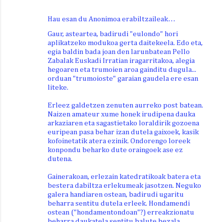
Hau esan du Anonimoa erabiltzaileak…
Gaur, asteartea, badirudi "eulondo" hori
aplikatzeko modukoa gerta daitekeela. Edo eta,
egia baldin bada joan den larunbatean Pello
Zabalak Euskadi Irratian iragarritakoa, alegia
hegoaren eta trumoien aroa gainditu dugula...
orduan "trumoioste" garaian gaudela ere esan
liteke.
Erleez galdetzen zenuten aurreko post batean.
Naizen amateur xume honek irudipena dauka
arkaziaren eta sagastietako loraldirik gozoena
euripean pasa behar izan dutela gaixoek, kasik
kofoinetatik atera ezinik. Ondorengo loreek
konpondu beharko dute oraingoek ase ez
dutena.
Gainerakoan, erlezain katedratikoak batera eta
bestera dabiltza erlekumeak jasotzen. Neguko
galera handiaren ostean, badirudi ugaritu
beharra sentitu dutela erleek. Hondamendi
ostean ("hondamentondoan"?) erreakzionatu
beharra daukatela sentitu balute bezala.