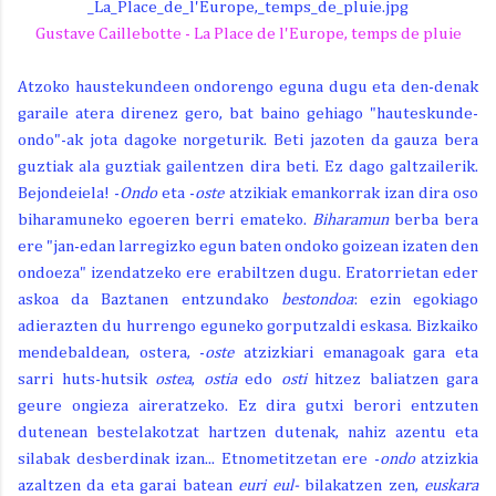
Gustave Caillebotte - La Place de l'Europe, temps de pluie
Atzoko haustekundeen ondorengo eguna dugu eta den-denak
garaile atera direnez gero, bat baino gehiago "hauteskunde-
ondo"-ak jota dagoke norgeturik. Beti jazoten da gauza bera
guztiak ala guztiak gailentzen dira beti. Ez dago galtzailerik.
Bejondeiela! -
Ondo
eta -
oste
atzikiak emankorrak izan dira oso
biharamuneko egoeren berri emateko.
Biharamun
berba bera
ere "jan-edan larregizko
egun baten ondoko goizean izaten den
ondoeza" izendatzeko ere erabiltzen dugu. Eratorrietan eder
askoa da Baztanen entzundako
bestondoa
: ezin egokiago
adierazten du hurrengo eguneko gorputzaldi eskasa. Bizkaiko
mendebaldean, ostera, -
oste
atzizkiari emanagoak gara eta
sarri huts-hutsik
ostea
,
ostia
edo
osti
hitzez baliatzen gara
geure ongieza aireratzeko. Ez dira gutxi berori entzuten
dutenean bestelakotzat hartzen dutenak, nahiz azentu eta
silabak desberdinak izan... Etnometitzetan ere -
ondo
atzizkia
azaltzen da eta garai batean
euri
eul-
bilakatzen zen,
euskara