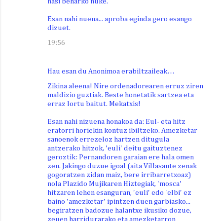
hasi beharko nuke.
Esan nahi nuena... aproba eginda gero esango
dizuet.
19:56
Hau esan du Anonimoa erabiltzaileak…
Zikina aleena! Nire ordenadorearen erruz ziren
maldizio guztiak. Beste honetatik sartzea eta
erraz lortu baitut. Mekatxis!
Esan nahi nizuena honakoa da: Eul- eta hitz
eratorri horiekin kontuz ibiltzeko. Amezketar
sanoenok errezeloz hartzen ditugula
antzerako hitzok, 'euli' deitu gaituztenez
geroztik: Pernandoren garaian ere hala omen
zen. Jakingo duzue igoal (aita Villasante zenak
gogoratzen zidan maiz, bere irribarretxoaz)
nola Plazido Mujikaren Hiztegiak, 'mosca'
hitzaren lehen esanguran, 'euli' edo 'elbi' ez
baino 'amezketar' ipintzen duen garbiasko...
begiratzen badozue halantxe ikusiko dozue,
zeuen harridurarako eta amezketarron