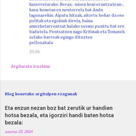
haserretarako. Beraz, -nioen honi erantzutean-,
kasu honetan ez nentorrela bat Andu
lagunarekin. Aipatu hitzak, aitortu behar da oso
politak eta egokiak direla, baina
amezketarrontzat halako susmo punttu bat ere
badutela. Pentsatzen nago Kritinak eta Tomaxek
zelako barreak egingo dituzten
pellozabala
20:06
Argitaratu iruzkina
Blog honetako argitalpen ezagunak
Eta enzun nezan boz bat zerutik ur handien
hotsa bezala, eta igorziri handi baten hotsa
bezala:
azaroa 25, 2024