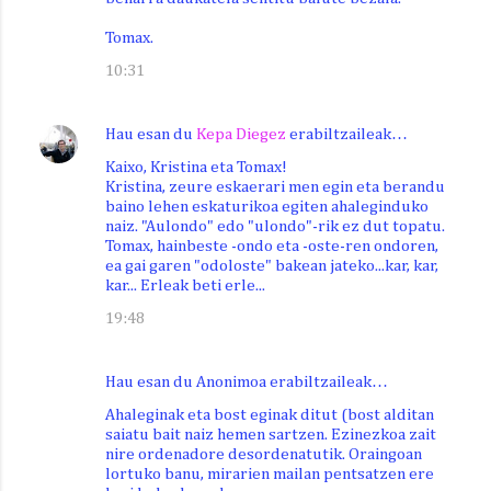
Tomax.
10:31
Hau esan du
Kepa Diegez
erabiltzaileak…
Kaixo, Kristina eta Tomax!
Kristina, zeure eskaerari men egin eta berandu
baino lehen eskaturikoa egiten ahaleginduko
naiz. "Aulondo" edo "ulondo"-rik ez dut topatu.
Tomax, hainbeste -ondo eta -oste-ren ondoren,
ea gai garen "odoloste" bakean jateko...kar, kar,
kar... Erleak beti erle...
19:48
Hau esan du Anonimoa erabiltzaileak…
Ahaleginak eta bost eginak ditut (bost alditan
saiatu bait naiz hemen sartzen. Ezinezkoa zait
nire ordenadore desordenatutik. Oraingoan
lortuko banu, mirarien mailan pentsatzen ere