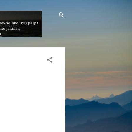
er-nolako ikuspegia
ko jakinak
.