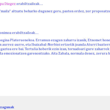
pa Diegez
erabiltzaileak…
maila" altxatu beharko dugunez gero, pasten ordez, zer proposatz
onimoa erabiltzaileak…
tsegina Plateruenekoa. Erramun ezagun zaharra izanik, Etnomet hone
 aurrez-aurre, eta Ibaizabal-Nerbioi ertzetik joanda Aturri bazter
o gaztea ere bai. Tertulia hoberik ezin izan, tornadoari gure zaharre
da emozionatzen garenontzako. Aita Zabala, normala denez, zerura b
ezagunak