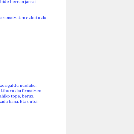
 bide berean jarrai
 daramatzaten ezkutuzko
txoa galdu nuelako.
. Liburuxka firmatzen
nahiko tope, beraz,
ada bana. Eta eutsi