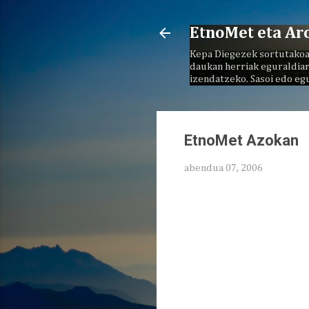
EtnoMet eta Ar
Kepa Diegezek sortutakoa
daukan herriak eguraldiar
izendatzeko. Sasoi edo eg
EtnoMet Azokan
abendua 07, 2006