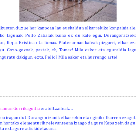
 ikusten duzue hor kanpoan lau euskaldun elkarrekiko konpainia al
ko lagunak. Pello Zabalak baino ez du kale egin, Durangoratzek
un, Kepa, Kristina eta Tomax. Plateruenan kafeak pizgarri, elkar ez
u. Gozo-gozoak, pastak, eh, Tomax! Mila esker eta eguraldia lag
nguratu dakigun, ezta, Pello? Mila esker eta hurrengo arte!
ramun Gerrikagoitia
erabiltzaileak…
a iragan dut Durangon izanik elkarrekin eta eginik elkarren ezagut
on hortako elementurik relevanteena izango da gure Kepa zein da gu
eta ezta gure adiskidetasuna.