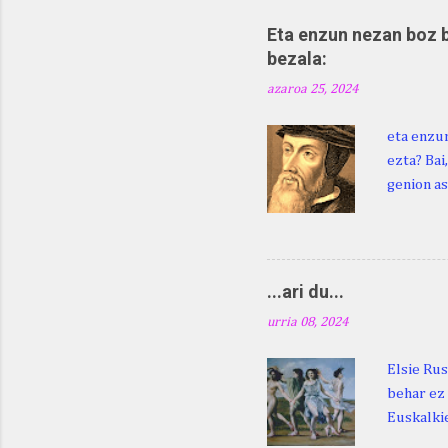
Eta enzun nezan boz b
bezala:
azaroa 25, 2024
eta enzun
ezta? Bai
genion as
egingo za
digu hare
Duhauk "i
Lazarraga
...ari du...
Beraz, ne
urria 08, 2024
Elsie Rus
behar ez 
Euskalkie
bat edo 