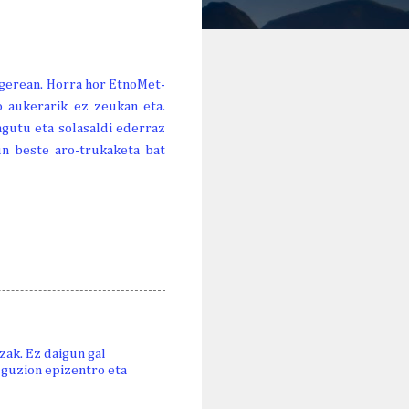
egerean. Horra hor EtnoMet-
o aukerarik ez zeukan eta.
agutu eta solasaldi ederraz
un beste aro-trukaketa bat
zak. Ez daigun gal
 guzion epizentro eta