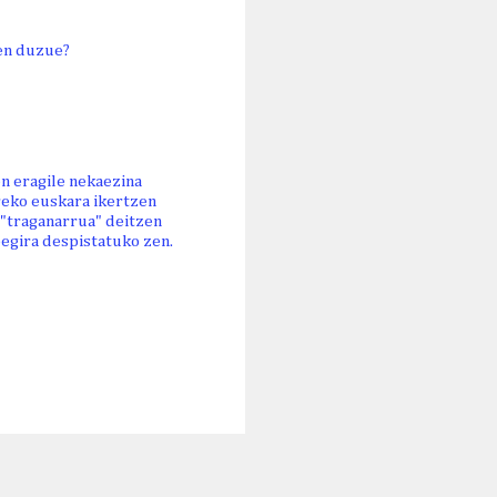
en duzue?
n eragile nekaezina
reko euskara ikertzen
k "traganarrua" deitzen
egira despistatuko zen.