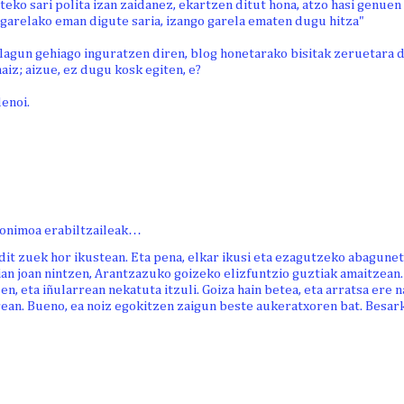
teko sari polita izan zaidanez, ekartzen ditut hona, atzo hasi genuen
garelako eman digute saria, izango garela ematen dugu hitza"
lagun gehiago inguratzen diren, blog honetarako bisitak zeruetara
naiz; aizue, ez dugu kosk egiten, e?
enoi.
onimoa erabiltzaileak…
dit zuek hor ikustean. Eta pena, elkar ikusi eta ezagutzeko abagune
ian joan nintzen, Arantzazuko goizeko elizfuntzio guztiak amaitzean
uen, eta iñularrean nekatuta itzuli. Goiza hain betea, eta arratsa ere 
ean. Bueno, ea noiz egokitzen zaigun beste aukeratxoren bat. Besark