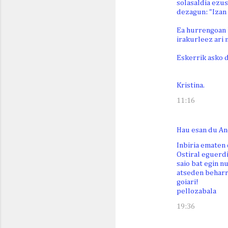
solasaldia ezus
dezagun: "Izan 
Ea hurrengoan 
irakurleez ari 
Eskerrik asko d
Kristina.
11:16
Hau esan du An
Inbiria ematen 
Ostiral eguerd
saio bat egin n
atseden beharr
goiari!
pellozabala
19:36