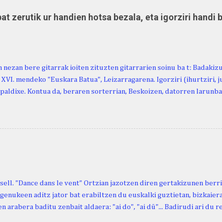
at zerutik ur handien hotsa bezala, eta igorziri handi 
 nezan bere gitarrak ioiten zituzten gitarrarien soinu ba t: Badakiz
, XVI. mendeko "Euskara Batua", Leizarragarena. Igorziri (ihurtziri, jus
paldixe. Kontua da, beraren sorterrian, Beskoizen, datorren larunba
iola. Kristinak, blog honetako irakurle finak eta Atturi aldeko eusk
n berri. "Leizarraga egun" izeneko omenaldia antolatu dute. Hauxe 
gortziritako" programa: - 15.00 Ongi etorria (herriko jantegian). - H
. - Urbistondo anderea: protestantismoa Euskal Herrian. - Piarres C
hork inguratzerik baleuka, badaki zer izango duen.
sell. "Dance dans le vent" Ortzian jazotzen diren gertakizunen ber
genukeen aditz jator bat erabiltzen du euskalki guztietan, bizkaieraz
n arabera baditu zenbait aldaera: "ai do", "ai dü"... Badirudi ari du 
natura bera ostagiak gobernatzen dituena. Adibidez, honako esapide