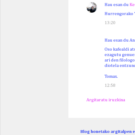
Hau esan du
Ke
Hurrengorako "
13:20
Hau esan du An
Oso kafealdi a
ezagutu genuen
ari den filolog
diotela entzun
Tomax.
12:58
Argitaratu iruzkina
Blog honetako argitalpen 