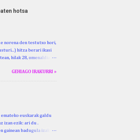
baten hotsa
ue norena den testutxo hori,
turi...) hitza berari ikasi
tean, hilak 28, omenaldia
ara ikertzen dabilenak eman
GEHIAGO IRAKURRI »
duzue Kristinari Henri
enrike Knörr: Leizarraga-
harritton : XVI. mendea.
ri emateko euskarak galdu
 izan ezik: ari du .
ren gainean badugula izaki
 ezinago eder hauek jaso