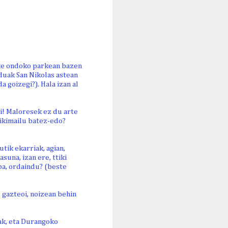
Etxe ondoko parkean bazen
duak San Nikolas astean
a goizegi?). Hala izan al
ri! Maloresek ez du arte
trikimailu batez-edo?
tik ekarriak, agian,
suna, izan ere, ttiki
ba, ordaindu? (beste
 gazteoi, noizean behin
ak, eta Durangoko