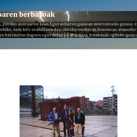
Saltatu eta joan eduki nagusira
oaren berbaroak
, 2004ko azaroaren 1ean Eguraldiaren gainean mintzatzeko gunea: z
ekiko, zein hitz erabiltzen den ahozko euskaran fenomeno atmosferi
un batzuetan dagoen eguraldiaren aitzakian, iruzkinak egiteko gunea