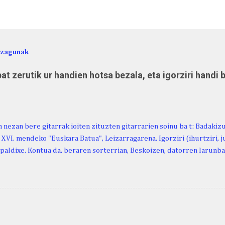
ezagunak
at zerutik ur handien hotsa bezala, eta igorziri handi 
 nezan bere gitarrak ioiten zituzten gitarrarien soinu ba t: Badakiz
, XVI. mendeko "Euskara Batua", Leizarragarena. Igorziri (ihurtziri, jus
paldixe. Kontua da, beraren sorterrian, Beskoizen, datorren larunba
iola. Kristinak, blog honetako irakurle finak eta Atturi aldeko eusk
n berri. "Leizarraga egun" izeneko omenaldia antolatu dute. Hauxe 
gortziritako" programa: - 15.00 Ongi etorria (herriko jantegian). - H
. - Urbistondo anderea: protestantismoa Euskal Herrian. - Piarres C
hork inguratzerik baleuka, badaki zer izango duen.