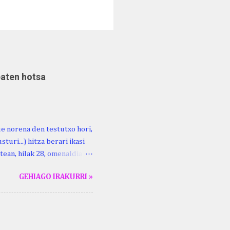
baten hotsa
ue norena den testutxo hori,
turi...) hitza berari ikasi
tean, hilak 28, omenaldia
ara ikertzen dabilenak eman
GEHIAGO IRAKURRI »
duzue Kristinari Henri
enrike Knörr: Leizarraga-
harritton : XVI. mendea.