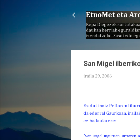
EtnoMet eta Ar
Kepa Diegezek sortutakoa
daukan herriak eguraldiar
izendatzeko. Sasoi edo eg
San Migel ilberrik
iraila 29, 2006
Ez dut inoiz Pelloren libur
da ederra! Gaurkoan, iraila
ez badauka ere:
"San Migel inguruan, urriaren a