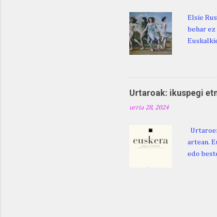
Elsie Rus
behar ez 
Euskalkie
bat edo 
ditugu: M
zarra da .
Martina .
Urtaroak: ikuspegi et
Martina .
urria 28, 2024
gorputzea
Urtaroen
artean. E
edo beste
baliatzea
azaleratz
Diéguez B
122. htt
ikerketa