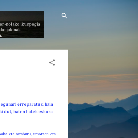
er-nolako ikuspegia
ko jakinak
.
n egunari erreparatuz, hain
ki dut, baten batek eskura
, baba eta artaburu, umotzen eta