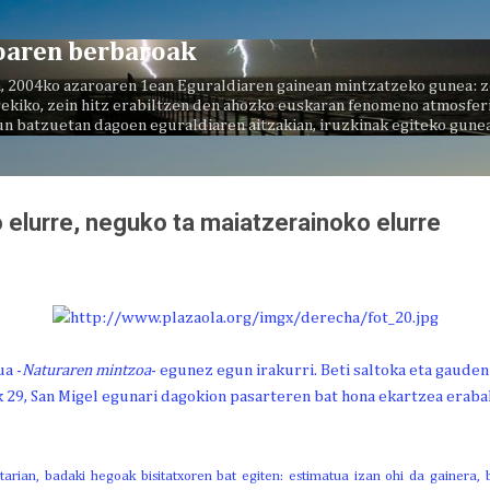
Saltatu eta joan eduki nagusira
oaren berbaroak
, 2004ko azaroaren 1ean Eguraldiaren gainean mintzatzeko gunea: z
ekiko, zein hitz erabiltzen den ahozko euskaran fenomeno atmosferi
un batzuetan dagoen eguraldiaren aitzakian, iruzkinak egiteko gunea
o elurre, neguko ta maiatzerainoko elurre
ua -
Naturaren mintzoa
- egunez egun irakurri. Beti saltoka eta gaude
k 29, San Migel egunari dagokion pasarteren bat hona ekartzea eraba
tarian, badaki hegoak bisitatxoren bat egiten: estimatua izan ohi da gainera