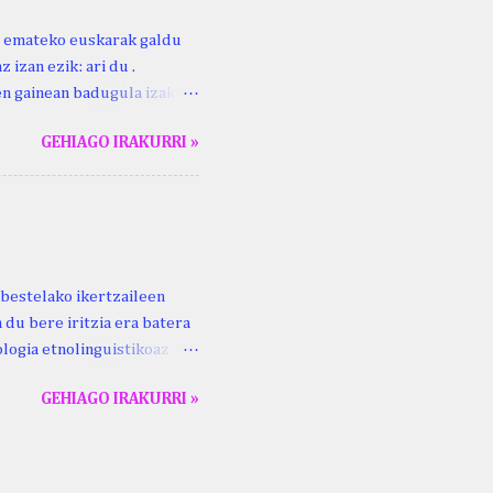
ri emateko euskarak galdu
 izan ezik: ari du .
ren gainean badugula izaki
 ezinago eder hauek jaso
GEHIAGO IRAKURRI »
ak. Lodi ari du: ebi (euri)
 du .... Mujika Josefa
gutxikoa). Mujika Josefa
ari du , ta sartzen da
z ari du euria . Altzo...
bestelako ikertzaileen
 du bere iritzia era batera
logia etnolinguistikoaz
eko zubi-adarra
GEHIAGO IRAKURRI »
lan honek gidari. Kepa
ta Aldizkaria , 69 (2), 93–