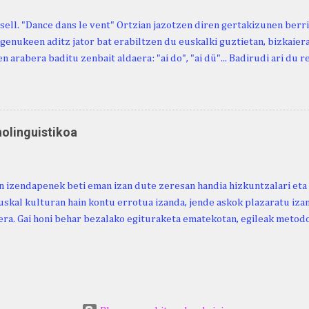
sell. "Dance dans le vent" Ortzian jazotzen diren gertakizunen ber
genukeen aditz jator bat erabiltzen du euskalki guztietan, bizkaieraz
n arabera baditu zenbait aldaera: "ai do", "ai dü"... Badirudi ari du 
natura bera ostagiak gobernatzen dituena. Adibidez, honako esapide
ardul ari du. (Euria). Mujika Josefa Martina . Neronek or-emen entzun
... Oñatibia Manuel . Bible Saindua. (Duvoisin). 1859. Ebiya bizitzen ari
 Neronek or-emen entzunak. Gexala ari du ... Ebi maxkala . (Ebi indar 
nolinguistikoa
 Neronek or-emen entzunak. Euri txe au da okerrena... Ezerez bezela 
n zañetaraño.... Soroa Marcelino . EUSKAL ERRIA (revista), 1881. Aunit
 izendapenek beti eman izan dute zeresan handia hizkuntzalari eta 
uskal kulturan hain kontu errotua izanda, jende askok plazaratu izan
ra. Gai honi behar bezalako egituraketa ematekotan, egileak metodo
 proposatzen du, hau da, lexikoaren eta kulturaren arteko ezinbest
ea. Horretarako, nozio orokorretan oinarrituriko sailkapena du iker
arahona. (2024). Urtaroak: ikuspegi etnolinguistikoa. Euskera Ikerke
ps://doi.org/10.59866/eia.v69i2.287 https://euskera-
.euskaltzaindia.eus/index.php/euskera/article/view/287/328