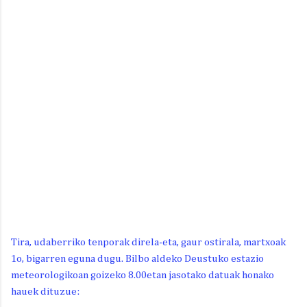
Tira, udaberriko tenporak direla-eta, gaur ostirala, martxoak
1o, bigarren eguna dugu. Bilbo aldeko Deustuko estazio
meteorologikoan goizeko 8.00etan jasotako datuak honako
hauek dituzue: