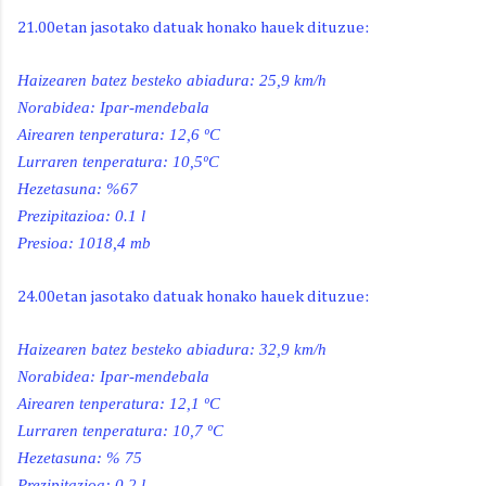
21.00etan jasotako datuak honako hauek dituzue:
Haizearen batez besteko abiadura:
25,9 km/h
Norabidea: Ipar-mendebala
Airearen tenperatura: 12,6 ºC
Lurraren tenperatura: 10,5ºC
Hezetasuna: %67
Prezipitazioa: 0.1 l
Presioa: 1018,4 mb
24.00etan jasotako datuak honako hauek dituzue:
Haizearen batez besteko abiadura:
32,9 km/h
Norabidea: Ipar-mendebala
Airearen tenperatura: 12,1 ºC
Lurraren tenperatura: 10,7 ºC
Hezetasuna: % 75
Prezipitazioa: 0.2 l