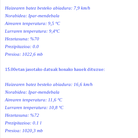
Haizearen batez besteko abiadura:
7,9 km/h
Norabidea: Ipar-mendebala
Airearen tenperatura: 9,5 ºC
Lurraren tenperatura: 9,4ºC
Hezetasuna: %70
Prezipitazioa: 0.0
Presioa: 1022,6 mb
15.00etan jasotako datuak honako hauek dituzue:
Haizearen batez besteko abiadura:
16,6 km/h
Norabidea: Ipar-mendebala
Airearen tenperatura: 11,6 ºC
Lurraren tenperatura: 10,8 ºC
Hezetasuna: %72
Prezipitazioa: 0.1 l
Presioa: 1020,3 mb