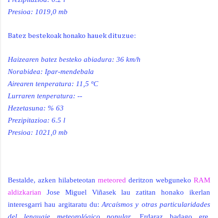
Presioa: 1019,0 mb
Batez bestekoak honako hauek dituzue:
Haizearen batez besteko abiadura:
36 km/h
Norabidea: Ipar-mendebala
Airearen tenperatura: 11,5 ºC
Lurraren tenperatura: --
Hezetasuna: % 63
Prezipitazioa: 6.5 l
Presioa: 1021,0 mb
Bestalde, azken hilabeteotan
meteored
deritzon webguneko
RAM
aldizkarian
Jose Miguel Viñasek lau zatitan honako ikerlan
interesgarri hau argitaratu du:
Arcaísmos y otras particularidades
del lenguaje meteorológico popular
. Erdaraz badago ere,