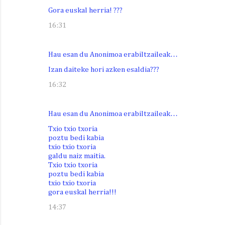
Gora euskal herria! ???
16:31
Hau esan du Anonimoa erabiltzaileak…
Izan daiteke hori azken esaldia???
16:32
Hau esan du Anonimoa erabiltzaileak…
Txio txio txoria
poztu bedi kabia
txio txio txoria
galdu naiz maitia.
Txio txio txoria
poztu bedi kabia
txio txio txoria
gora euskal herria!!!
14:37