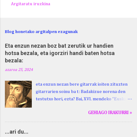
Argitaratu iruzkina
Blog honetako argitalpen ezagunak
Eta enzun nezan boz bat zerutik ur handien
hotsa bezala, eta igorziri handi baten hotsa
bezala:
azaroa 25, 2024
eta enzun nezan bere gitarrak ioiten zituzten
gitarrarien soinu ba t: Badakizue norena den
testutxo hori, ezta? Bai, XVI. mendeko "Euskara
Batua", Leizarragarena. Igorziri (ihurtziri,
GEHIAGO IRAKURRI »
justuri...) hitza berari ikasi genion aspaldixe.
Kontua da, beraren sorterrian, Beskoizen,
datorren larunbatean, hilak 28, omenaldia
...ari du...
egingo zaiola. Kristinak, blog honetako irakurle