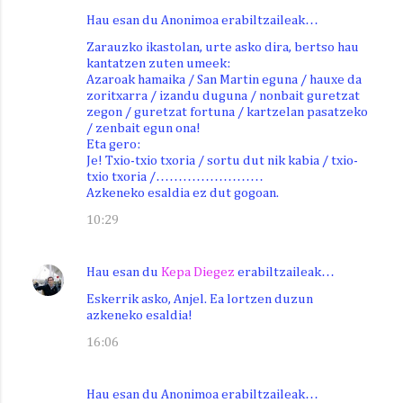
Hau esan du Anonimoa erabiltzaileak…
Zarauzko ikastolan, urte asko dira, bertso hau
kantatzen zuten umeek:
Azaroak hamaika / San Martin eguna / hauxe da
zoritxarra / izandu duguna / nonbait guretzat
zegon / guretzat fortuna / kartzelan pasatzeko
/ zenbait egun ona!
Eta gero:
Je! Txio-txio txoria / sortu dut nik kabia / txio-
txio txoria /……………………
Azkeneko esaldia ez dut gogoan.
10:29
Hau esan du
Kepa Diegez
erabiltzaileak…
Eskerrik asko, Anjel. Ea lortzen duzun
azkeneko esaldia!
16:06
Hau esan du Anonimoa erabiltzaileak…