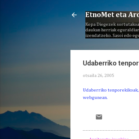
EtnoMet eta Ar
Kepa Diegezek sortutakoa
daukan herriak eguraldiar
izendatzeko. Sasoi edo eg
Udaberriko tenpo
otsaila 26, 2005
Udaberriko tenporekikoak, o
webgunean.