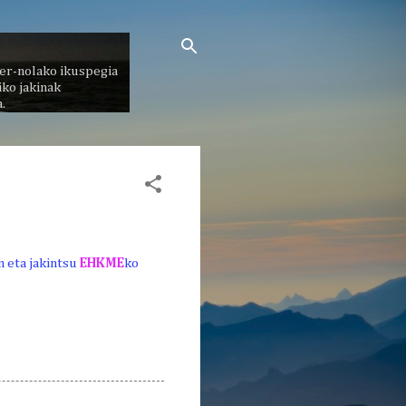
er-nolako ikuspegia
ko jakinak
.
n eta jakintsu
EHKME
ko