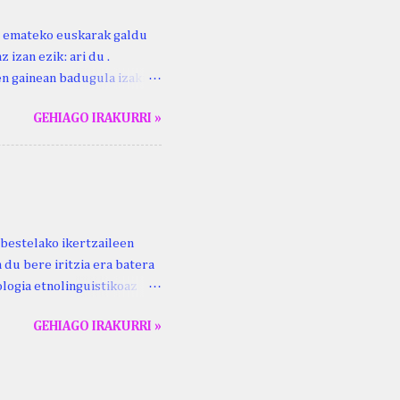
ri emateko euskarak galdu
 izan ezik: ari du .
ren gainean badugula izaki
 ezinago eder hauek jaso
GEHIAGO IRAKURRI »
ak. Lodi ari du: ebi (euri)
 du .... Mujika Josefa
gutxikoa). Mujika Josefa
ari du , ta sartzen da
z ari du euria . Altzo...
bestelako ikertzaileen
 du bere iritzia era batera
logia etnolinguistikoaz
eko zubi-adarra
GEHIAGO IRAKURRI »
lan honek gidari. Kepa
ta Aldizkaria , 69 (2), 93–