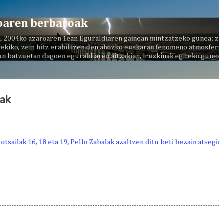
Saltatu eta joan eduki nagusira
oaren berbaroak
, 2004ko azaroaren 1ean Eguraldiaren gainean mintzatzeko gunea: z
ekiko, zein hitz erabiltzen den ahozko euskaran fenomeno atmosferi
un batzuetan dagoen eguraldiaren aitzakian, iruzkinak egiteko gunea
rak
tsailak 16, 18 eta 19, Pello Zabalak azaltzen ditu beti bezain atsegi