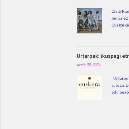
Elsie Rus
behar ez 
Euskalkie
bat edo 
ditugu: M
zarra da .
Martina .
Urtaroak: ikuspegi et
Martina .
urria 28, 2024
gorputzea
Urtaroen
artean. E
edo beste
baliatzea
azaleratz
Diéguez B
122. htt
ikerketa