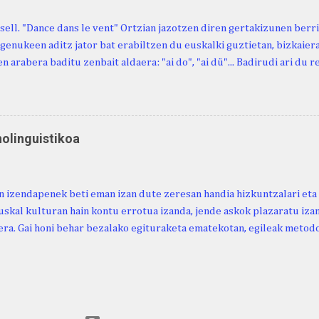
sell. "Dance dans le vent" Ortzian jazotzen diren gertakizunen ber
genukeen aditz jator bat erabiltzen du euskalki guztietan, bizkaieraz
n arabera baditu zenbait aldaera: "ai do", "ai dü"... Badirudi ari du 
natura bera ostagiak gobernatzen dituena. Adibidez, honako esapide
ardul ari du. (Euria). Mujika Josefa Martina . Neronek or-emen entzun
... Oñatibia Manuel . Bible Saindua. (Duvoisin). 1859. Ebiya bizitzen ari
 Neronek or-emen entzunak. Gexala ari du ... Ebi maxkala . (Ebi indar 
nolinguistikoa
 Neronek or-emen entzunak. Euri txe au da okerrena... Ezerez bezela 
n zañetaraño.... Soroa Marcelino . EUSKAL ERRIA (revista), 1881. Aunit
 izendapenek beti eman izan dute zeresan handia hizkuntzalari eta 
uskal kulturan hain kontu errotua izanda, jende askok plazaratu izan
ra. Gai honi behar bezalako egituraketa ematekotan, egileak metodo
 proposatzen du, hau da, lexikoaren eta kulturaren arteko ezinbest
ea. Horretarako, nozio orokorretan oinarrituriko sailkapena du iker
arahona. (2024). Urtaroak: ikuspegi etnolinguistikoa. Euskera Ikerke
ps://doi.org/10.59866/eia.v69i2.287 https://euskera-
.euskaltzaindia.eus/index.php/euskera/article/view/287/328