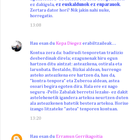
ez dakigula,
ez euskaldunok ez enparauok
.
Zertara dator hori? Nik jakin nahi nuke,
horregatio.
13:08
Hau esan du
Kepa Diegez
erabiltzaileak…
Kontua zera da: badirudi tenporetan tradizio
desberdinak direla; ezagunenak hiru egun
hartzen ditu aintzat: asteazkena, ostirala eta
larunbata. Bestalde, Bizkai aldean, hurrengo
asteko asteazkena ere hartzen da, hau da,
"kontra-tenpora" eta Zuberoa aldean, astea
osoari begira egoten dira. Hala ere ez nago
seguru -Pello Zabalak berretsi lezake- ez dakit
astelehenetik igandera artekoa neurtzen duten
ala asteazkenen batetik bestera artekoa. Horixe
izango litzateke "astea" tenporen kontuan.
13:20
Hau esan du
Erramun Gerrikagoitia