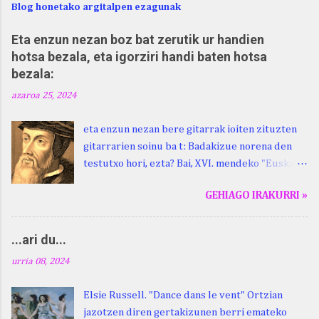
Blog honetako argitalpen ezagunak
Eta enzun nezan boz bat zerutik ur handien
hotsa bezala, eta igorziri handi baten hotsa
bezala:
azaroa 25, 2024
eta enzun nezan bere gitarrak ioiten zituzten
gitarrarien soinu ba t: Badakizue norena den
testutxo hori, ezta? Bai, XVI. mendeko "Euskara
Batua", Leizarragarena. Igorziri (ihurtziri,
GEHIAGO IRAKURRI »
justuri...) hitza berari ikasi genion aspaldixe.
Kontua da, beraren sorterrian, Beskoizen,
datorren larunbatean, hilak 28, omenaldia
...ari du...
egingo zaiola. Kristinak, blog honetako irakurle
urria 08, 2024
finak eta Atturi aldeko euskara ikertzen
dabilenak eman digu haren berri. "Leizarraga
Elsie Russell. "Dance dans le vent" Ortzian
egun" izeneko omenaldia antolatu dute. Hauxe
jazotzen diren gertakizunen berri emateko
duzue Kristinari Henri Duhauk "igortziritako"