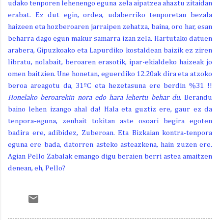
udako tenporen lehenengo eguna zela aipatzea ahaztu zitaidan
erabat. Ez dut egin, ordea, udaberriko tenporetan bezala
haizeen eta hozberoaren jarraipen zehatza, baina, oro har, esan
beharra dago egun makur samarra izan zela. Hartutako datuen
arabera, Gipuzkoako eta Lapurdiko kostaldean baizik ez ziren
libratu, nolabait, beroaren erasotik, ipar-ekialdeko haizeak jo
omen baitzien. Une honetan, eguerdiko 12.20ak dira eta atzoko
beroa areagotu da, 31ºC eta hezetasuna ere berdin %31 !!
Honelako beroarekin
nora edo hara lehertu behar du
. Berandu
baino lehen izango ahal da! Hala eta guztiz ere, gaur ez da
tenpora-eguna, zenbait tokitan aste osoari begira egoten
badira ere, adibidez, Zuberoan. Eta Bizkaian kontra-tenpora
eguna ere bada, datorren asteko asteazkena, hain zuzen ere.
Agian Pello Zabalak emango digu beraien berri astea amaitzen
denean, eh, Pello?