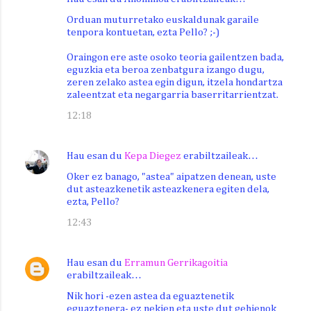
Orduan muturretako euskaldunak garaile
tenpora kontuetan, ezta Pello? ;-)
Oraingon ere aste osoko teoria gailentzen bada,
eguzkia eta beroa zenbatgura izango dugu,
zeren zelako astea egin digun, itzela hondartza
zaleentzat eta negargarria baserritarrientzat.
12:18
Hau esan du
Kepa Diegez
erabiltzaileak…
Oker ez banago, "astea" aipatzen denean, uste
dut asteazkenetik asteazkenera egiten dela,
ezta, Pello?
12:43
Hau esan du
Erramun Gerrikagoitia
erabiltzaileak…
Nik hori -ezen astea da eguaztenetik
eguaztenera- ez nekien eta uste dut gehienok