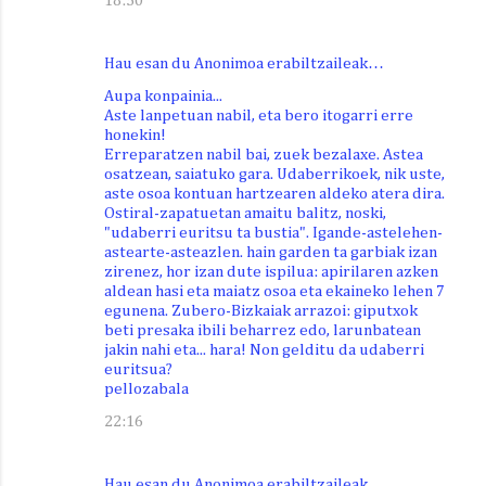
18:50
Hau esan du Anonimoa erabiltzaileak…
Aupa konpainia...
Aste lanpetuan nabil, eta bero itogarri erre
honekin!
Erreparatzen nabil bai, zuek bezalaxe. Astea
osatzean, saiatuko gara. Udaberrikoek, nik uste,
aste osoa kontuan hartzearen aldeko atera dira.
Ostiral-zapatuetan amaitu balitz, noski,
"udaberri euritsu ta bustia". Igande-astelehen-
astearte-asteazlen. hain garden ta garbiak izan
zirenez, hor izan dute ispilua: apirilaren azken
aldean hasi eta maiatz osoa eta ekaineko lehen 7
egunena. Zubero-Bizkaiak arrazoi: giputxok
beti presaka ibili beharrez edo, larunbatean
jakin nahi eta... hara! Non gelditu da udaberri
euritsua?
pellozabala
22:16
Hau esan du Anonimoa erabiltzaileak…