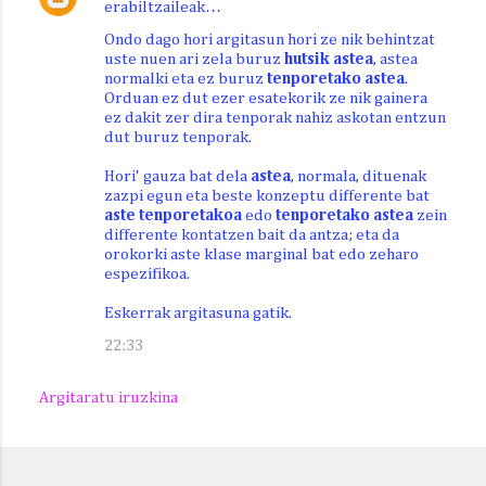
erabiltzaileak…
Ondo dago hori argitasun hori ze nik behintzat
uste nuen ari zela buruz
hutsik astea
, astea
normalki eta ez buruz
tenporetako astea
.
Orduan ez dut ezer esatekorik ze nik gainera
ez dakit zer dira tenporak nahiz askotan entzun
dut buruz tenporak.
Hori' gauza bat dela
astea
, normala, dituenak
zazpi egun eta beste konzeptu differente bat
aste tenporetakoa
edo
tenporetako astea
zein
differente kontatzen bait da antza; eta da
orokorki aste klase marginal bat edo zeharo
espezifikoa.
Eskerrak argitasuna gatik.
22:33
Argitaratu iruzkina