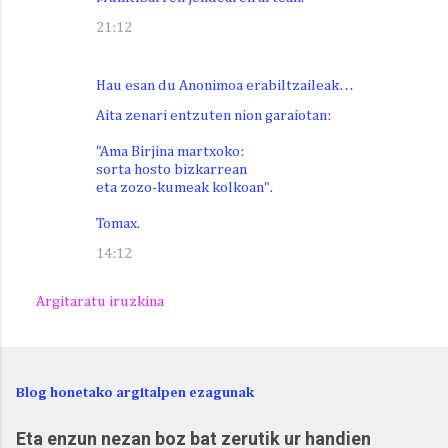
21:12
Hau esan du Anonimoa erabiltzaileak…
Aita zenari entzuten nion garaiotan:
"Ama Birjina martxoko:
sorta hosto bizkarrean
eta zozo-kumeak kolkoan".
Tomax.
14:12
Argitaratu iruzkina
Blog honetako argitalpen ezagunak
Eta enzun nezan boz bat zerutik ur handien