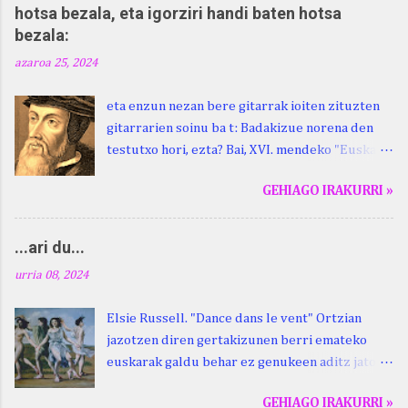
hotsa bezala, eta igorziri handi baten hotsa
bezala:
azaroa 25, 2024
eta enzun nezan bere gitarrak ioiten zituzten
gitarrarien soinu ba t: Badakizue norena den
testutxo hori, ezta? Bai, XVI. mendeko "Euskara
Batua", Leizarragarena. Igorziri (ihurtziri,
GEHIAGO IRAKURRI »
justuri...) hitza berari ikasi genion aspaldixe.
Kontua da, beraren sorterrian, Beskoizen,
datorren larunbatean, hilak 28, omenaldia
...ari du...
egingo zaiola. Kristinak, blog honetako irakurle
urria 08, 2024
finak eta Atturi aldeko euskara ikertzen
dabilenak eman digu haren berri. "Leizarraga
Elsie Russell. "Dance dans le vent" Ortzian
egun" izeneko omenaldia antolatu dute. Hauxe
jazotzen diren gertakizunen berri emateko
duzue Kristinari Henri Duhauk "igortziritako"
euskarak galdu behar ez genukeen aditz jator
programa: - 15.00 Ongi etorria (herriko
bat erabiltzen du euskalki guztietan,
jantegian). - Henrike Knörr: Leizarraga-
GEHIAGO IRAKURRI »
bizkaieraz izan ezik: ari du . Euskalkien arabera