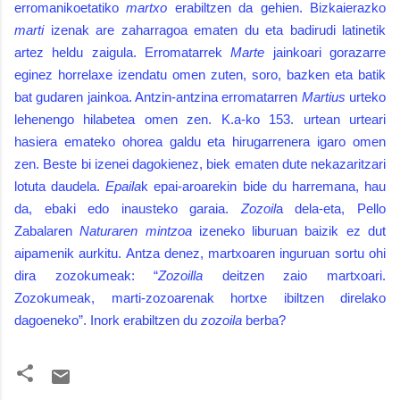
erromanikoetatiko
martxo
erabiltzen da gehien. Bizkaierazko
marti
izenak are zaharragoa ematen du eta badirudi latinetik
artez heldu zaigula. Erromatarrek
Marte
jainkoari gorazarre
eginez horrelaxe izendatu omen zuten, soro, bazken eta batik
bat gudaren jainkoa. Antzin-antzina erromatarren
Martius
urteko
lehenengo hilabetea omen zen. K.a-ko 153. urtean urteari
hasiera emateko ohorea galdu eta hirugarrenera igaro omen
zen. Beste bi izenei dagokienez, biek ematen dute nekazaritzari
lotuta daudela.
Epaila
k epai-aroarekin bide du harremana, hau
da, ebaki edo inausteko garaia.
Zozoil
a dela-eta, Pello
Zabalaren
Naturaren mintzoa
izeneko liburuan baizik ez dut
aipamenik aurkitu. Antza denez, martxoaren inguruan sortu ohi
dira zozokumeak:
“
Zozoilla
deitzen zaio martxoari.
Zozokumeak, marti-zozoarenak hortxe ibiltzen direlako
dagoeneko”. Inork erabiltzen du
zozoila
berba?