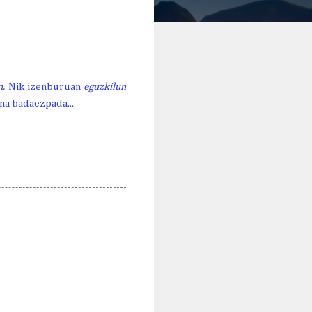
n.
Nik izenburuan
eguzkilun
na badaezpada...