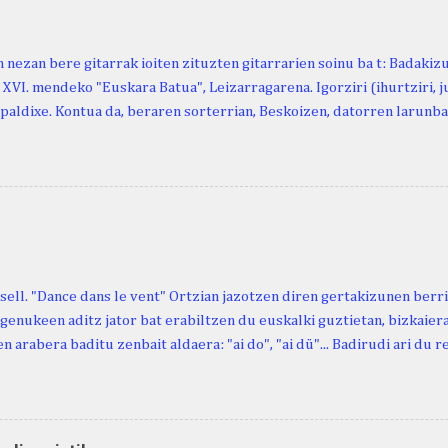
 nezan bere gitarrak ioiten zituzten gitarrarien soinu ba t: Badakiz
, XVI. mendeko "Euskara Batua", Leizarragarena. Igorziri (ihurtziri, jus
paldixe. Kontua da, beraren sorterrian, Beskoizen, datorren larunba
iola. Kristinak, blog honetako irakurle finak eta Atturi aldeko eusk
n berri. "Leizarraga egun" izeneko omenaldia antolatu dute. Hauxe 
gortziritako" programa: - 15.00 Ongi etorria (herriko jantegian). - H
. - Urbistondo anderea: protestantismoa Euskal Herrian. - Piarres C
hork inguratzerik baleuka, badaki zer izango duen.
sell. "Dance dans le vent" Ortzian jazotzen diren gertakizunen ber
genukeen aditz jator bat erabiltzen du euskalki guztietan, bizkaieraz
n arabera baditu zenbait aldaera: "ai do", "ai dü"... Badirudi ari du 
natura bera ostagiak gobernatzen dituena. Adibidez, honako esapide
ardul ari du. (Euria). Mujika Josefa Martina . Neronek or-emen entzun
... Oñatibia Manuel . Bible Saindua. (Duvoisin). 1859. Ebiya bizitzen ari
 Neronek or-emen entzunak. Gexala ari du ... Ebi maxkala . (Ebi indar 