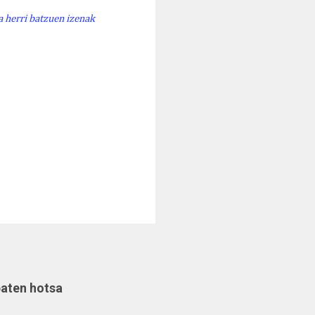
 herri batzuen izenak
baten hotsa