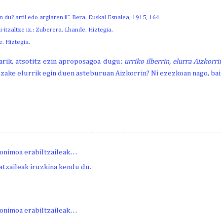
en du?
artil edo argiaren il”.
Bera. Euskal
Esnalea, 1915, 164.
i-itzaltze
iz.: Zuberera. Lhande.
Hiztegia.
e.
Hiztegia.
larik, atsotitz ezin aproposagoa dugu:
urriko ilberrin, elurra Aizkorri
ezake elurrik egin duen asteburuan Aizkorrin? Ni ezezkoan nago, bai
onimoa erabiltzaileak…
atzaileak iruzkina kendu du.
onimoa erabiltzaileak…