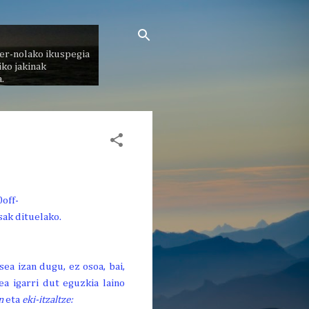
er-nolako ikuspegia
ko jakinak
.
ea izan dugu, ez osoa, bai,
a igarri dut eguzkia laino
un
eta
eki-itzaltze: