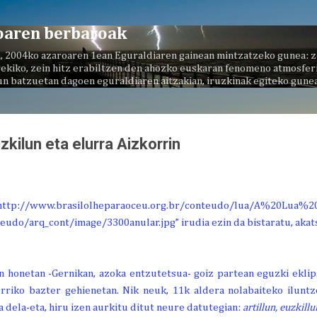
Saltatu eta joan eduki nagusira
oaren berbaroak
, 2004ko azaroaren 1ean Eguraldiaren gainean mintzatzeko gunea: z
ekiko, zein hitz erabiltzen den ahozko euskaran fenomeno atmosferi
un batzuetan dagoen eguraldiaren aitzakian, iruzkinak egiteko gunea
uzkilun eta elurra Aizkorrin
 honetan -Gernikan, azoka entzutetsua- goiz partean eguzki eklips
rriko bazter gehienetan. Nik neuk, 11k aldera nolabaiteko iluntze
a dela-eta, hiru izen aurkitu ditut neure datutegian:
artillun, euzkill