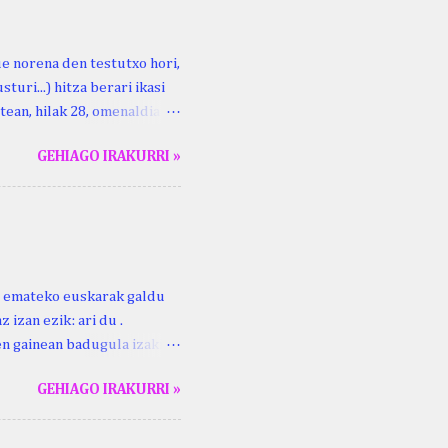
ue norena den testutxo hori,
turi...) hitza berari ikasi
tean, hilak 28, omenaldia
ara ikertzen dabilenak eman
GEHIAGO IRAKURRI »
duzue Kristinari Henri
enrike Knörr: Leizarraga-
harritton : XVI. mendea.
ri emateko euskarak galdu
 izan ezik: ari du .
ren gainean badugula izaki
 ezinago eder hauek jaso
GEHIAGO IRAKURRI »
ak. Lodi ari du: ebi (euri)
 du .... Mujika Josefa
gutxikoa). Mujika Josefa