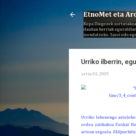
EtnoMet eta Ar
Kepa Diegezek sortutakoa
daukan herriak eguraldiar
izendatzeko. Sasoi edo eg
Urriko ilberrin, eg
urria 03, 2005
Urriko lehenengo astelehen
ordea zatikakoa Euskal He
artean zegoela.
Eklipse
hitz