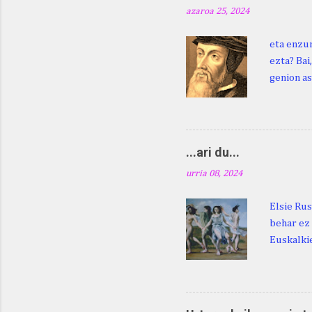
azaroa 25, 2024
eta enzun
ezta? Bai
genion as
egingo za
digu hare
Duhauk "i
Lazarraga
...ari du...
Beraz, ne
urria 08, 2024
Elsie Rus
behar ez 
Euskalkie
bat edo 
ditugu: M
zarra da .
Martina .