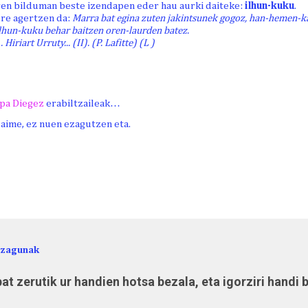
en bilduman beste izendapen eder hau aurki daiteke:
ilhun-kuku
.
ere agertzen da:
Marra bat egina zuten jakintsunek gogoz, han-hemen-ka
ilhun-kuku behar baitzen oren-laurden batez.
. Hiriart Urruty... (II). (P. Lafitte) (L )
pa Diegez
erabiltzaileak…
Jaime, ez nuen ezagutzen eta.
ezagunak
at zerutik ur handien hotsa bezala, eta igorziri handi 