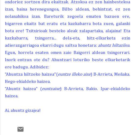
ondorioz sortzen dira ekaitzak. Atzokoa ez zen hainbestekoa
izan, baina herenegungoa, Bilbo aldean, behintzat, ez zen
nolanahikoa izan. Bareturik zegoela ematen bazuen ere,
bigarren ekaitz bat eratu eta kazkabarra bota zuen, galanki
bota ere! Txitxirioak besteko aleak zalapartaka, alajaina! Eta
kazkabarra, txingorra... dela-eta, hitz-elkarketa ezin
adierazgarriagoa ekarri dugu saltsa honetara:
ahuntz hiltazilea
.
Egun, horrela esaten omen zaio Baigorri aldean txingorrari.
Inork entzun ote du? Ahuntzari loturiko beste elkarketarik
ere badugu. Adibidez:
"Ahuntza hiltzeko haizea"
(
euntze illeko aixe
)
B-Arrieta, Meñaka.
Hego-ekialdeko haizea.
"Ahuntz haizea" (
euntzaixe
) B-Arrieta, Bakio. Ipar-ekialdeko
haizea.
Ai, ahuntz gizajea!