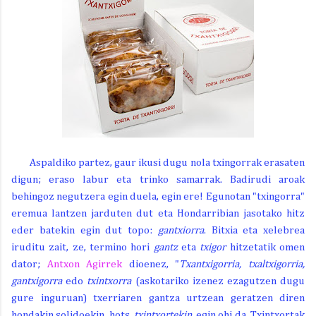
Aspaldiko partez, gaur ikusi dugu nola txingorrak erasaten
digun; eraso labur eta trinko samarrak. Badirudi aroak
behingoz negutzera egin duela, egin ere! Egunotan "txingorra"
eremua lantzen jarduten dut eta Hondarribian jasotako hitz
eder batekin egin dut topo:
gantxiorra
. Bitxia eta xelebrea
iruditu zait, ze, termino hori
gantz
eta
txigor
hitzetatik omen
dator;
Antxon Agirrek
dioenez, "
Txantxigorria, txaltxigorria,
gantxigorra
edo
txintxorra
(askotariko izenez ezagutzen dugu
gure inguruan) txerriaren gantza urtzean geratzen diren
hondakin solidoekin, hots,
txintxortekin
, egin ohi da. Txintxortak