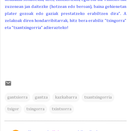
zuzenean jan daitezke (hotzean edo beroan), baina gehienetan
plater gozoak edo gaziak prestatzeko erabiltzen dira". A
zelakoak diren hondarribitarrak, hitz bera erabiliz "txingorra"
eta "txantxingorria" adierazteko!
gantxiorra
gantza
kazkabarra
txantxingorria
txigor
txingorra
txintxorra