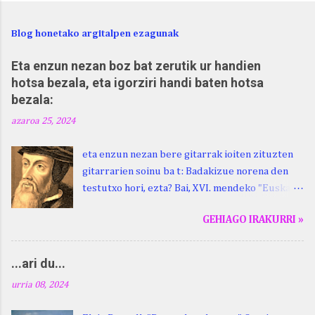
Blog honetako argitalpen ezagunak
Eta enzun nezan boz bat zerutik ur handien
hotsa bezala, eta igorziri handi baten hotsa
bezala:
azaroa 25, 2024
eta enzun nezan bere gitarrak ioiten zituzten
gitarrarien soinu ba t: Badakizue norena den
testutxo hori, ezta? Bai, XVI. mendeko "Euskara
Batua", Leizarragarena. Igorziri (ihurtziri,
GEHIAGO IRAKURRI »
justuri...) hitza berari ikasi genion aspaldixe.
Kontua da, beraren sorterrian, Beskoizen,
datorren larunbatean, hilak 28, omenaldia
...ari du...
egingo zaiola. Kristinak, blog honetako irakurle
urria 08, 2024
finak eta Atturi aldeko euskara ikertzen
dabilenak eman digu haren berri. "Leizarraga