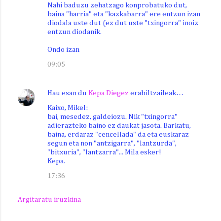
Nahi baduzu zehatzago konprobatuko dut,
baina "harria" eta "kazkabarra" ere entzun izan
diodala uste dut (ez dut uste "txingorra" inoiz
entzun diodanik.
Ondo izan
09:05
Hau esan du
Kepa Diegez
erabiltzaileak…
Kaixo, Mikel:
bai, mesedez, galdeiozu. Nik "txingorra"
adierazteko baino ez daukat jasota. Barkatu,
baina, erdaraz "cencellada" da eta euskaraz
segun eta non "antzigarra", "lantzurda",
"bitxuria", "lantzarra"... Mila esker!
Kepa.
17:36
Argitaratu iruzkina