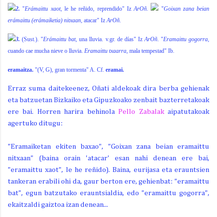
2.
"
Erámaittu xaot,
le he reñido, reprendido" Iz
ArOñ
.
"
Goixan zana beian
erámaittu (erámaiketia) nitxaan,
atacar" Iz
ArOñ
.
3.
(Sust.). "
Erámaittu bat,
una lluvia. v.gr. de días" Iz
ArOñ
. "
Eramaittu gogorra,
cuando cae mucha nieve o lluvia.
Eramaittu txaarra,
mala tempestad" Ib.
eramaitza.
"(V, G), gran tormenta" A. Cf.
eramai.
Erraz suma daitekeenez, Oñati aldekoak dira berba gehienak
eta batzuetan Bizkaiko eta Gipuzkoako zenbait bazterretakoak
ere bai. Horren harira behinola
Pello Zabalak
aipatutakoak
agertuko ditugu:
"Eramaiketan ekiten baxao", "Goixan zana beian eramaittu
nitxaan" (baina orain 'atacar' esan nahi denean ere bai,
"eramaittu xaot", le he reñido). Baina, eurijasa eta erauntsien
tankeran erabili ohi da, gaur berton ere, gehienbat: "eramaittu
bat", egun batzutako erauntsialdia, edo "eramaittu gogorra",
ekaitzaldi gaiztoa izan denean...