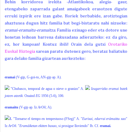
Behin korridorea irekita -Atlantikokoa, alegia- gaur,
etengabeko zaparrada galant amaigabeek erasotzen digute
erruki izpirik ere izan gabe. Horiek berbabide, arotiztegian
ahaztuxea dugun hitz familia bat begi-bistaratu nahi nizueke:
eramai-eramaitu-eramaitza
. Familia ezinago eder eta dotore une
honetan leihoan barrena dakusadana adierazteko: ez da giro,
ez, hor kanpoan! Kontuz ibili! Orain dela gutxi
Orotariko
Euskal Hiztegia
sarean paratu dutenez gero, berataz baliatuko
gara delako familia gizartean aurkezteko:
eramai
(V-gip, G-goi-to, AN-gip ap. A).
"Chubasco, temporal de agua o nieve o granizo" A.
Izugarrizko eramai batek
jotzen atzetik
. Onaind
EG
1956 (5-6), 106.
eramaitu
(V-gip ap. Iz
ArOñ;
A).
1.
"Tornarse el tiempo en tempestuoso (FSeg)" A. "
Eurixai, edurrai erámaittu xao
"
Iz
ArOñ
. "
Eramáiketan ekitten baxao,
si prosigue lloviendo" Ib. Cf.
eramai.