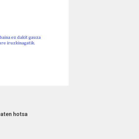
 baina ez dakit gauza
re iruzkinagatik.
baten hotsa