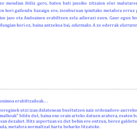
zo mendian ibiliz gero, baten bati jausiko zitzaion elur malutaren
n hori gailendu bazaigu ere, izenburuan ipinitako metafora erruz
ixe jaso eta Andoainen erabiltzen zela adierazi zuen. Gaur egun h
Mungian hori ez, baina antzekoa bai,
edurmako
. A ze ederrak
elurrare
onimoa erabiltzaileak…
zereginek utzi izan didatenean bueltatzen naiz ordenadore-aurreko 
 malkoak" bildu dut, baina ene orain arteko datuen arabera, esaten 
esan dezaket. Hitz aspertuan ez dut behin ere entzun, berez galdetu
ada, metafora normaltzat hartu beharko litzateke.