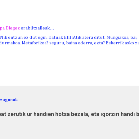
pa Diegez
erabiltzaileak…
! Nik entzun ez dut egin. Datuak EHHAtik atera ditut. Mungiakoa, bai,
durmakoa. Metaforikoa? seguru, baina ederra, ezta? Eskerrik asko zu
ezagunak
at zerutik ur handien hotsa bezala, eta igorziri handi 