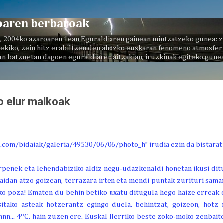
Saltatu eta joan eduki nagusira
oaren berbaroak
, 2004ko azaroaren 1ean Eguraldiaren gainean mintzatzeko gunea: z
ekiko, zein hitz erabiltzen den ahozko euskaran fenomeno atmosferi
un batzuetan dagoen eguraldiaren aitzakian, iruzkinak egiteko gunea
o elur malkoak
garpenek eta lehendabiziko aldiz negu-udazkenaldi honetan ikusi di
zaidan atzo goizean, terrazara irten eta mendi puntak zurituri sam
oko poza! Ematen du behin betiko uxatu ditugula hego haize erreak 
sitako asteak hotzerantz egingo duela, behintzat, goizeon, hotz
nnn... 4ºC, hain zuzen ere. Euskal Herriko beste zoko-moko zenbaite