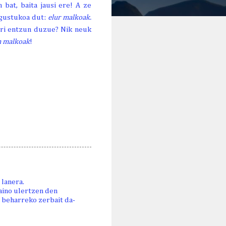
 bat, baita jausi ere! A ze
 gustukoa dut:
elur malkoak.
ori entzun duzue? Nik neuk
n malkoak
!
lanera.
baino ulertzen den
 beharreko zerbait da-