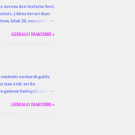
ue norena den testutxo hori,
turi...) hitza berari ikasi
tean, hilak 28, omenaldia
ara ikertzen dabilenak eman
GEHIAGO IRAKURRI »
duzue Kristinari Henri
enrike Knörr: Leizarraga-
harritton : XVI. mendea.
ri emateko euskarak galdu
 izan ezik: ari du .
ren gainean badugula izaki
 ezinago eder hauek jaso
GEHIAGO IRAKURRI »
ak. Lodi ari du: ebi (euri)
 du .... Mujika Josefa
gutxikoa). Mujika Josefa
ari du , ta sartzen da
z ari du euria . Altzo...