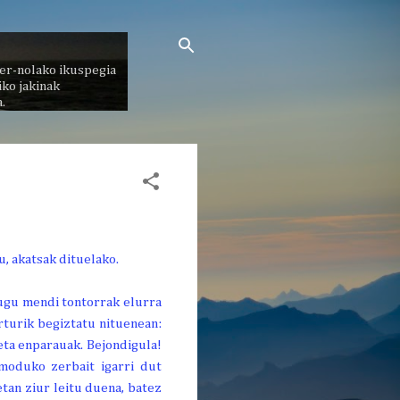
er-nolako ikuspegia
ko jakinak
.
tugu mendi tontorrak elurra
arturik begiztatu nituenean:
eta enparauak. Bejondigula!
 moduko zerbait igarri dut
tan ziur leitu duena, batez