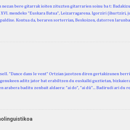
 nezan bere gitarrak ioiten zituzten gitarrarien soinu ba t: Badakiz
, XVI. mendeko "Euskara Batua", Leizarragarena. Igorziri (ihurtziri, jus
paldixe. Kontua da, beraren sorterrian, Beskoizen, datorren larunba
iola. Kristinak, blog honetako irakurle finak eta Atturi aldeko eusk
n berri. "Leizarraga egun" izeneko omenaldia antolatu dute. Hauxe 
gortziritako" programa: - 15.00 Ongi etorria (herriko jantegian). - H
. - Urbistondo anderea: protestantismoa Euskal Herrian. - Piarres C
hork inguratzerik baleuka, badaki zer izango duen.
sell. "Dance dans le vent" Ortzian jazotzen diren gertakizunen ber
genukeen aditz jator bat erabiltzen du euskalki guztietan, bizkaieraz
n arabera baditu zenbait aldaera: "ai do", "ai dü"... Badirudi ari du 
natura bera ostagiak gobernatzen dituena. Adibidez, honako esapide
ardul ari du. (Euria). Mujika Josefa Martina . Neronek or-emen entzun
... Oñatibia Manuel . Bible Saindua. (Duvoisin). 1859. Ebiya bizitzen ari
 Neronek or-emen entzunak. Gexala ari du ... Ebi maxkala . (Ebi indar 
nolinguistikoa
 Neronek or-emen entzunak. Euri txe au da okerrena... Ezerez bezela 
n zañetaraño.... Soroa Marcelino . EUSKAL ERRIA (revista), 1881. Aunit