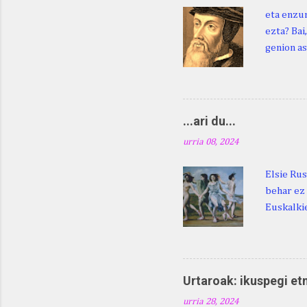
eta enzun
ezta? Bai
genion as
egingo za
digu hare
Duhauk "i
Lazarraga
...ari du...
Beraz, ne
urria 08, 2024
Elsie Rus
behar ez 
Euskalkie
bat edo 
ditugu: M
zarra da .
Martina .
Urtaroak: ikuspegi et
Martina .
urria 28, 2024
gorputzea