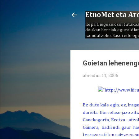
EtnoMet eta Ar
Kepa Diegezek sortutakoa
daukan herriak eguraldiar
izendatzeko. Sasoi edo eg
Goietan leheneng
abendua 11, 2006
Ez dute kale egin, ez, ira
dariela. Horrelaxe jazo zit
Ganekogorta, Eretza... atz
Gainera, badirudi gaur ha
terrazara irten naizzzenea