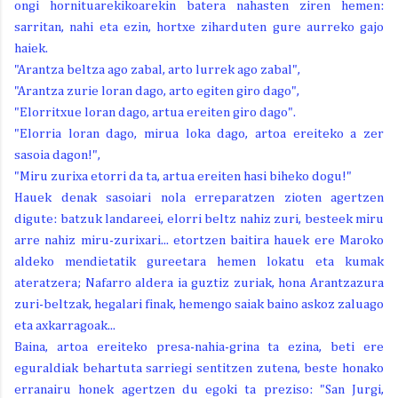
ongi hornituarekikoarekin batera nahasten ziren hemen:
sarritan, nahi eta ezin, hortxe ziharduten gure aurreko gajo
haiek.
"Arantza beltza ago zabal, arto lurrek ago zabal",
"Arantza zurie loran dago, arto egiten giro dago",
"Elorritxue loran dago, artua ereiten giro dago".
"Elorria loran dago, mirua loka dago, artoa ereiteko a zer
sasoia dagon!",
"Miru zurixa etorri da ta, artua ereiten hasi biheko dogu!"
Hauek denak sasoiari nola erreparatzen zioten agertzen
digute: batzuk landareei, elorri beltz nahiz zuri, besteek miru
arre nahiz miru-zurixari... etortzen baitira hauek ere Maroko
aldeko mendietatik gureetara hemen lokatu eta kumak
ateratzera; Nafarro aldera ia guztiz zuriak, hona Arantzazura
zuri-beltzak, hegalari finak, hemengo saiak baino askoz zaluago
eta axkarragoak...
Baina, artoa ereiteko presa-nahia-grina ta ezina, beti ere
eguraldiak behartuta sarriegi sentitzen zutena, beste honako
erranairu honek agertzen du egoki ta preziso: "San Jurgi,