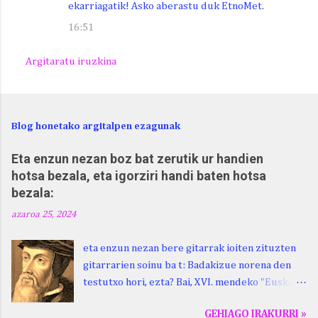
ekarriagatik! Asko aberastu duk EtnoMet.
16:51
Argitaratu iruzkina
Blog honetako argitalpen ezagunak
Eta enzun nezan boz bat zerutik ur handien
hotsa bezala, eta igorziri handi baten hotsa
bezala:
azaroa 25, 2024
eta enzun nezan bere gitarrak ioiten zituzten
gitarrarien soinu ba t: Badakizue norena den
testutxo hori, ezta? Bai, XVI. mendeko "Euskara
Batua", Leizarragarena. Igorziri (ihurtziri,
GEHIAGO IRAKURRI »
justuri...) hitza berari ikasi genion aspaldixe.