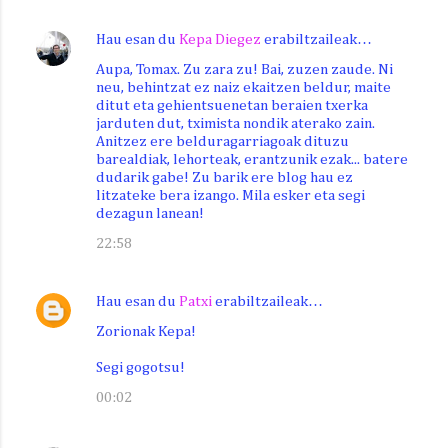
Hau esan du
Kepa Diegez
erabiltzaileak…
Aupa, Tomax. Zu zara zu! Bai, zuzen zaude. Ni
neu, behintzat ez naiz ekaitzen beldur, maite
ditut eta gehientsuenetan beraien txerka
jarduten dut, tximista nondik aterako zain.
Anitzez ere belduragarriagoak dituzu
barealdiak, lehorteak, erantzunik ezak... batere
dudarik gabe! Zu barik ere blog hau ez
litzateke bera izango. Mila esker eta segi
dezagun lanean!
22:58
Hau esan du
Patxi
erabiltzaileak…
Zorionak Kepa!
Segi gogotsu!
00:02