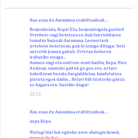
Hau esan du Anonimoa erabiltzaileak…
I
Beajondeiala, Kepa! Eta, beajondeigula guztioi!
r
Urtebete ongi betetzea ez duk txirriskilaren
lumatxo haizeak daramana. Leonortxok
u
urtebete betetzean, guk bi izango ditiagu: beti
z
aurretik joanen gaituk. Urtetan bederen
irabaziko zioagu...
k
Animoz ongi eta ondroso senti hadila, Kepa. Hire
i
itzalean, saiatuko gaituk gu geu ere, urtaro
bakoitzean bezala ilargialdietan, kandelatxoa
n
piztuta egon dadin... Belarritik tiratzeko gauza
a
ez bagara ere, bustiko diagu!
k
22:13
Hau esan du Anonimoa erabiltzaileak…
aupa Kepa.
Hiztegi bizi bat egiteko zure ahalegin honek,
merezi du bai.