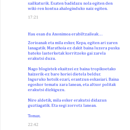
sailkaturik. Esaten badidazu nola egiten den
wiki-ren kontua ahaleginduko naiz egiten.
17:21
Hau esan du Anonimoa erabiltzaileak…
Zorioanak eta mila esker, Kepa, egiten ari zaren
lanagatik. Marathoia ez dakit baina luzera puska
bateko lasterketak korritzeko gai zarela
erakutsi duzu.
Nago blogistek ekaitzei ez baina tropikoetako
haizerik-ez bare horiei dietela beldur.
Inguruko hotsik ezari, erantzun eskasiari. Baina
egoskor tematu zara lanean, eta altxor politak
erakutsi dizkiguzu.
Nire aldetik, mila esker erakutsi didazun
guztiagatik. Eta segi zorrotz lanean.
Tomax.
22:42