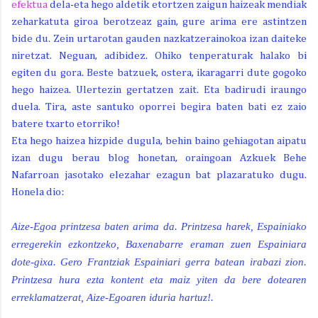
efektua
dela-eta hego aldetik etortzen zaigun haizeak mendiak
zeharkatuta giroa berotzeaz gain, gure arima ere astintzen
bide du. Zein urtarotan gauden nazkatzerainokoa izan daiteke
niretzat. Neguan, adibidez. Ohiko tenperaturak halako bi
egiten du gora. Beste batzuek, ostera, ikaragarri dute gogoko
hego haizea. Ulertezin gertatzen zait. Eta badirudi iraungo
duela. Tira, aste santuko oporrei begira baten bati ez zaio
batere txarto etorriko!
Eta hego haizea hizpide dugula, behin baino gehiagotan aipatu
izan dugu berau blog honetan, oraingoan Azkuek Behe
Nafarroan jasotako elezahar ezagun bat plazaratuko dugu.
Honela dio:
Aize-Egoa printzesa baten arima da. Printzesa harek, Espainiako
erregerekin ezkontzeko, Baxenabarre eraman zuen Espainiara
dote-gixa. Gero Frantziak Espainiari gerra batean irabazi zion.
Printzesa hura ezta kontent eta maiz yiten da bere dotearen
erreklamatzerat, Aize-Egoaren iduria hartuz!.