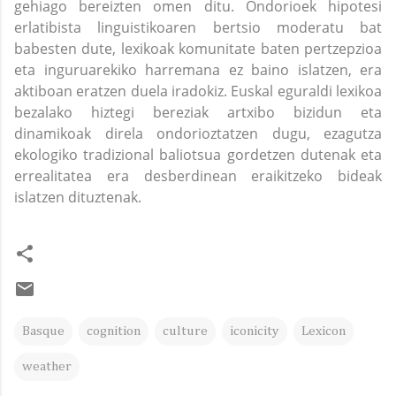
gehiago bereizten omen ditu. Ondorioek hipotesi
erlatibista linguistikoaren bertsio moderatu bat
babesten dute, lexikoak komunitate baten pertzepzioa
eta inguruarekiko harremana ez baino islatzen, era
aktiboan eratzen duela iradokiz. Euskal eguraldi lexikoa
bezalako hiztegi bereziak artxibo bizidun eta
dinamikoak direla ondorioztatzen dugu, ezagutza
ekologiko tradizional baliotsua gordetzen dutenak eta
errealitatea era desberdinean eraikitzeko bideak
islatzen dituztenak.
Basque
cognition
culture
iconicity
Lexicon
weather