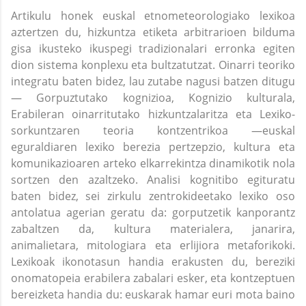
Artikulu honek euskal etnometeorologiako lexikoa
aztertzen du, hizkuntza etiketa arbitrarioen bilduma
gisa ikusteko ikuspegi tradizionalari erronka egiten
dion sistema konplexu eta bultzatutzat. Oinarri teoriko
integratu baten bidez, lau zutabe nagusi batzen ditugu
— Gorpuztutako kognizioa, Kognizio kulturala,
Erabileran oinarritutako hizkuntzalaritza eta Lexiko-
sorkuntzaren teoria kontzentrikoa —euskal
eguraldiaren lexiko berezia pertzepzio, kultura eta
komunikazioaren arteko elkarrekintza dinamikotik nola
sortzen den azaltzeko. Analisi kognitibo egituratu
baten bidez, sei zirkulu zentrokideetako lexiko oso
antolatua agerian geratu da: gorputzetik kanporantz
zabaltzen da, kultura materialera, janarira,
animalietara, mitologiara eta erlijiora metaforikoki.
Lexikoak ikonotasun handia erakusten du, bereziki
onomatopeia erabilera zabalari esker, eta kontzeptuen
bereizketa handia du: euskarak hamar euri mota baino