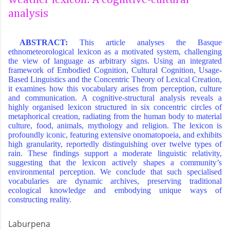
analysis
ABSTRACT:
This article analyses the Basque
ethnometeorological lexicon as a motivated system, challenging
the view of language as arbitrary signs. Using an integrated
framework of Embodied Cognition, Cultural Cognition, Usage-
Based Linguistics and the Concentric Theory of Lexical Creation,
it examines how this vocabulary arises from perception, culture
and communication. A cognitive-structural analysis reveals a
highly organised lexicon structured in six concentric circles of
metaphorical creation, radiating from the human body to material
culture, food, animals, mythology and religion. The lexicon is
profoundly iconic, featuring extensive onomatopoeia, and exhibits
high granularity, reportedly distinguishing over twelve types of
rain. These findings support a moderate linguistic relativity,
suggesting that the lexicon actively shapes a community’s
environmental perception. We conclude that such specialised
vocabularies are dynamic archives, preserving traditional
ecological knowledge and embodying unique ways of
constructing reality.
Laburpena