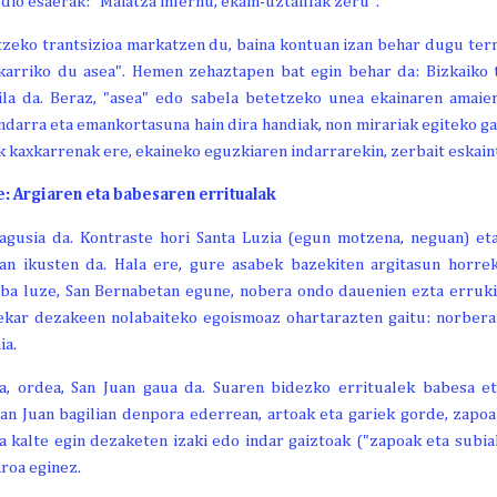
dio esaerak: "Maiatza infernu, ekain-uztaillak zeru".
tzeko trantsizioa markatzen du, baina kontuan izan behar dugu term
ekarriko du asea". Hemen zehaztapen bat egin behar da: Bizkaiko 
aila da. Beraz, "asea" edo sabela betetzeko unea ekainaren amaie
indarra eta emankortasuna hain dira handiak, non mirariak egiteko gai
 kaxkarrenak ere, ekaineko eguzkiaren indarrarekin, zerbait eskaint
e: Argiaren eta babesaren erritualak
nagusia da. Kontraste hori Santa Luzia (egun motzena, neguan) et
n ikusten da. Hala ere, gure asabek bazekiten argitasun horre
aba luze, San Bernabetan egune, nobera ondo dauenien ezta erruki 
ekar dezakeen nolabaiteko egoismoaz ohartarazten gaitu: norber
ia.
, ordea, San Juan gaua da. Suaren bidezko erritualek babesa et
San Juan bagilian denpora ederrean, artoak eta gariek gorde, zapoa
 kalte egin dezaketen izaki edo indar gaiztoak ("zapoak eta subia
aroa eginez.