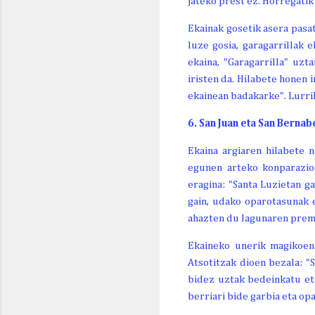
jateko prest ez. Horregatik 
Ekainak gosetik asera pasa
luze gosia, garagarrillak 
ekaina, "Garagarrilla" uzt
iristen da. Hilabete honen 
ekainean badakarke". Lurrik
6. San Juan eta San Bernab
Ekaina argiaren hilabete 
egunen arteko konparazioa
eragina: "Santa Luzietan g
gain, udako oparotasunak 
ahazten du lagunaren prem
Ekaineko unerik magikoena
Atsotitzak dioen bezala: "
bidez uztak bedeinkatu eta
berriari bide garbia eta op