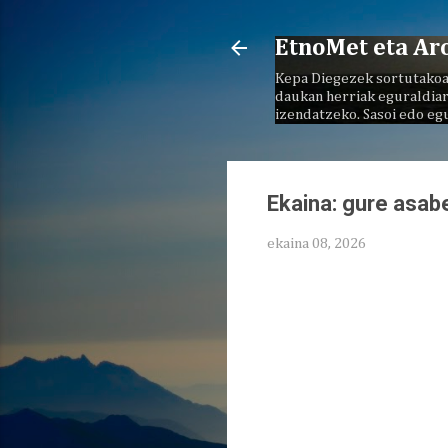
EtnoMet eta Ar
Kepa Diegezek sortutakoa
daukan herriak eguraldiar
izendatzeko. Sasoi edo eg
Ekaina: gure asabe
ekaina 08, 2026