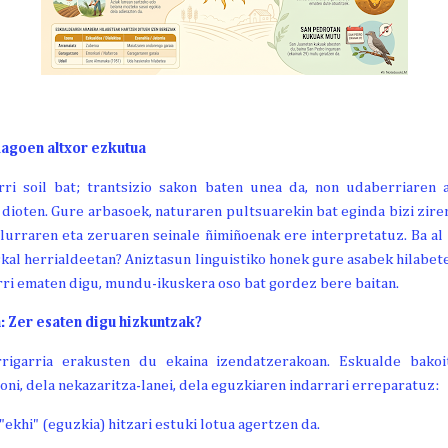
dagoen altxor ezkutua
ri soil bat; trantsizio sakon baten unea da, non udaberriaren
 dioten. Gure arbasoek, naturaren pultsuarekin bat eginda bizi zire
 lurraren eta zeruaren seinale ñimiñoenak ere interpretatuz. Ba al 
skal herrialdeetan? Aniztasun linguistiko honek gure asabek hilabet
rri ematen digu, mundu-ikuskera oso bat gordez bere baitan.
n: Zer esaten digu hizkuntzak?
rigarria erakusten du ekaina izendatzerakoan. Eskualde bako
honi, dela nekazaritza-lanei, dela eguzkiaren indarrari erreparatuz:
 "ekhi" (eguzkia) hitzari estuki lotua agertzen da.