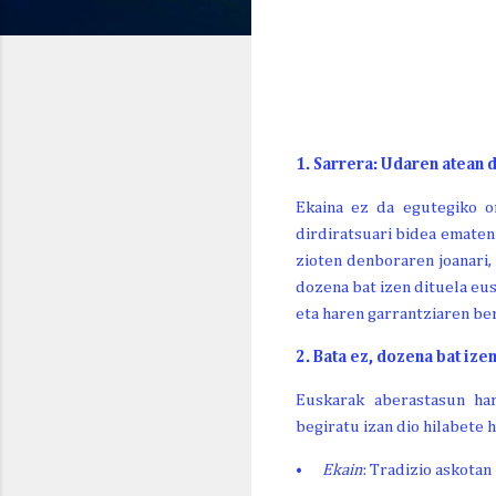
GAUR
BIHAR
ETZI
OR. 7
LR. 8
IG. 9
26º
29º
24º
14º/
17º/
17º/
1. Sarrera: Udaren atean 
Ekaina ez da egutegiko or
dirdiratsuari bidea ematen
zioten denboraren joanari,
dozena bat izen dituela eu
eta haren garrantziaren be
2. Bata ez, dozena bat ize
Euskarak aberastasun har
begiratu izan dio hilabete 
•
Ekain
: Tradizio askotan