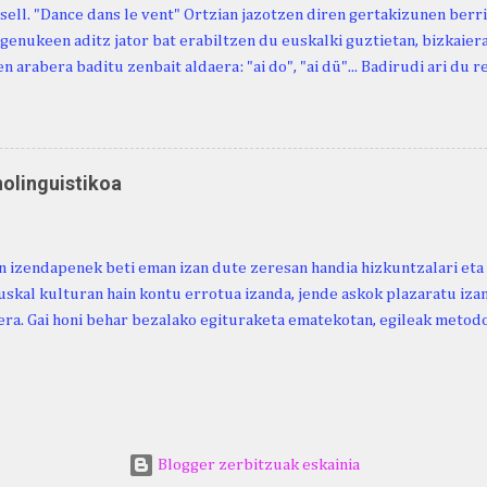
sell. "Dance dans le vent" Ortzian jazotzen diren gertakizunen ber
genukeen aditz jator bat erabiltzen du euskalki guztietan, bizkaieraz
n arabera baditu zenbait aldaera: "ai do", "ai dü"... Badirudi ari du 
natura bera ostagiak gobernatzen dituena. Adibidez, honako esapide
ardul ari du. (Euria). Mujika Josefa Martina . Neronek or-emen entzun
... Oñatibia Manuel . Bible Saindua. (Duvoisin). 1859. Ebiya bizitzen ari
 Neronek or-emen entzunak. Gexala ari du ... Ebi maxkala . (Ebi indar 
nolinguistikoa
 Neronek or-emen entzunak. Euri txe au da okerrena... Ezerez bezela 
n zañetaraño.... Soroa Marcelino . EUSKAL ERRIA (revista), 1881. Aunit
 izendapenek beti eman izan dute zeresan handia hizkuntzalari eta 
uskal kulturan hain kontu errotua izanda, jende askok plazaratu izan
ra. Gai honi behar bezalako egituraketa ematekotan, egileak metodo
 proposatzen du, hau da, lexikoaren eta kulturaren arteko ezinbest
ea. Horretarako, nozio orokorretan oinarrituriko sailkapena du iker
arahona. (2024). Urtaroak: ikuspegi etnolinguistikoa. Euskera Ikerke
ps://doi.org/10.59866/eia.v69i2.287 https://euskera-
.euskaltzaindia.eus/index.php/euskera/article/view/287/328
Blogger zerbitzuak eskainia