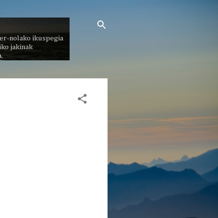
er-nolako ikuspegia
ko jakinak
.