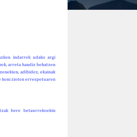
 azken indarrek udako argi
nek, arreta handiz behatzen
zenekien, adibidez, ekainak
e honi zioten errespetuaren
itzak bere betaurrekoekin