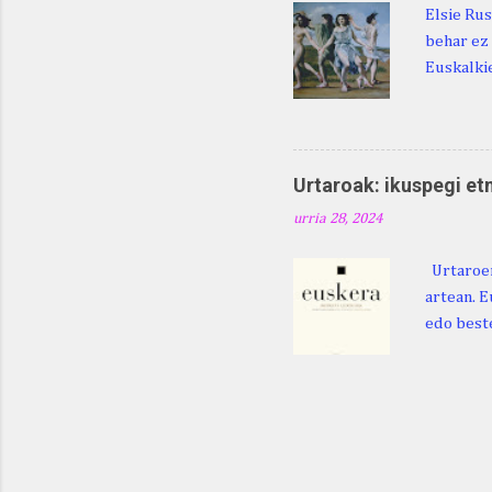
Elsie Rus
behar ez 
Euskalkie
bat edo 
ditugu: M
zarra da .
Martina .
Urtaroak: ikuspegi et
Martina .
urria 28, 2024
gorputzea
Urtaroen
artean. E
edo beste
baliatzea
azaleratz
Diéguez B
122. htt
ikerketa