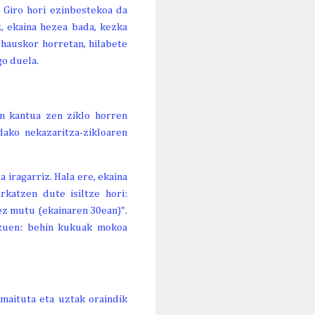
 Giro hori ezinbestekoa da
, ekaina hezea bada, kezka
 hauskor horretan, hilabete
o duela.
en kantua zen ziklo horren
ako nekazaritza-zikloaren
iragarriz. Hala ere, ekaina
katzen dute isiltze hori:
ez mutu (ekainaren 30ean)".
n zuen: behin kukuak mokoa
amaituta eta uztak oraindik