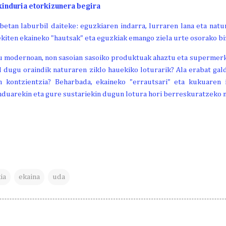
kinduria etorkizunera begira
betan laburbil daiteke: eguzkiaren indarra, lurraren lana eta nat
iten ekaineko "hautsak" eta eguzkiak emango ziela urte osorako bizi
 modernoan, non sasoian sasoiko produktuak ahaztu eta supermer
al dugu oraindik naturaren ziklo hauekiko loturarik? Ala erabat ga
 kontzientzia? Beharbada, ekaineko "errautsari" eta kukuaren i
duarekin eta gure sustariekin dugun lotura hori berreskuratzeko 
ia
ekaina
uda