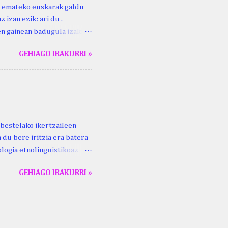
ri emateko euskarak galdu
 izan ezik: ari du .
ren gainean badugula izaki
 ezinago eder hauek jaso
GEHIAGO IRAKURRI »
ak. Lodi ari du: ebi (euri)
 du .... Mujika Josefa
gutxikoa). Mujika Josefa
ari du , ta sartzen da
z ari du euria . Altzo...
bestelako ikertzaileen
 du bere iritzia era batera
logia etnolinguistikoaz
eko zubi-adarra
GEHIAGO IRAKURRI »
lan honek gidari. Kepa
ta Aldizkaria , 69 (2), 93–