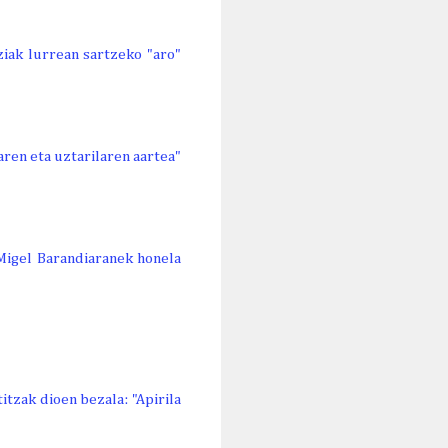
aziak lurrean sartzeko "aro"
aren eta uztarilaren aartea"
 Migel Barandiaranek honela
itzak dioen bezala: "Apirila