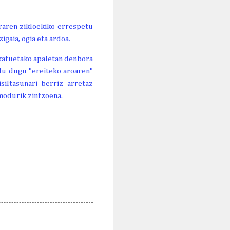
uraren zikloekiko errespetu
gaia, ogia eta ardoa.
katuetako apaletan denbora
ldu dugu "ereiteko aroaren"
siltasunari berriz arretaz
modurik zintzoena.