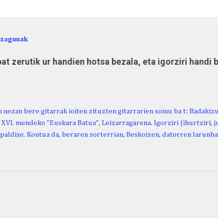
ezagunak
at zerutik ur handien hotsa bezala, eta igorziri handi 
 nezan bere gitarrak ioiten zituzten gitarrarien soinu ba t: Badakiz
, XVI. mendeko "Euskara Batua", Leizarragarena. Igorziri (ihurtziri, jus
paldixe. Kontua da, beraren sorterrian, Beskoizen, datorren larunba
iola. Kristinak, blog honetako irakurle finak eta Atturi aldeko eusk
n berri. "Leizarraga egun" izeneko omenaldia antolatu dute. Hauxe 
gortziritako" programa: - 15.00 Ongi etorria (herriko jantegian). - H
. - Urbistondo anderea: protestantismoa Euskal Herrian. - Piarres C
hork inguratzerik baleuka, badaki zer izango duen.