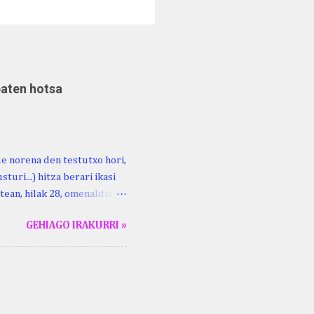
baten hotsa
ue norena den testutxo hori,
turi...) hitza berari ikasi
tean, hilak 28, omenaldia
ara ikertzen dabilenak eman
GEHIAGO IRAKURRI »
duzue Kristinari Henri
enrike Knörr: Leizarraga-
harritton : XVI. mendea.