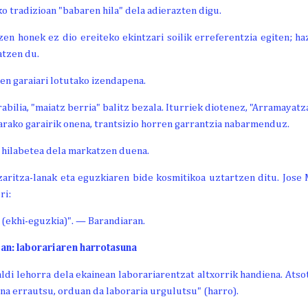
ko tradizioan "babaren hila" dela adierazten digu.
Izen honek ez dio ereiteko ekintzari soilik erreferentzia egiten; h
atzen du.
en garaiari lotutako izendapena.
abilia, "maiatz berria" balitz bezala. Iturriek diotenez, "Arramayatz
arako garairik onena, trantsizio horren garrantzia nabarmenduz.
 hilabetea dela markatzen duena.
aritza-lanak eta eguzkiaren bide kosmitikoa uztartzen ditu. Jose
ri:
n (ekhi-eguzkia)". — Barandiaran.
ean: laborariaren harrotasuna
ldi lehorra dela ekainean laborariarentzat altxorrik handiena. Atsot
aina errautsu, orduan da laboraria urgulutsu" (harro).