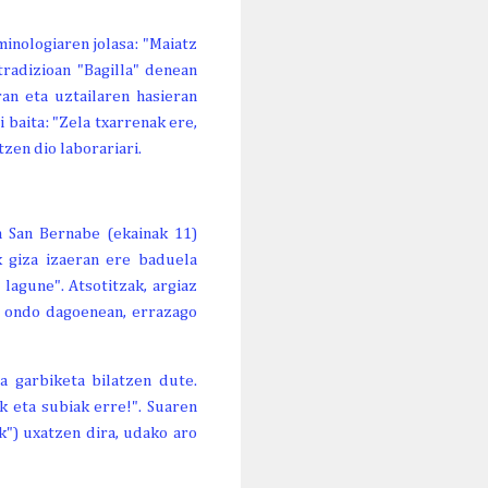
inologiaren jolasa: "Maiatz
tradizioan "Bagilla" denean
ran eta uztailaren hasieran
 baita: "Zela txarrenak ere,
zen dio laborariari.
a San Bernabe (ekainak 11)
k giza izaeran ere baduela
lagune". Atsotitzak, argiaz
a ondo dagoenean, errazago
a garbiketa bilatzen dute.
k eta subiak erre!". Suaren
k") uxatzen dira, udako aro