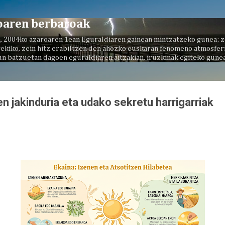
Saltatu eta joan eduki nagusira
oaren berbaroak
, 2004ko azaroaren 1ean Eguraldiaren gainean mintzatzeko gunea: z
ekiko, zein hitz erabiltzen den ahozko euskaran fenomeno atmosferi
un batzuetan dagoen eguraldiaren aitzakian, iruzkinak egiteko gunea
n jakinduria eta udako sekretu harrigarriak