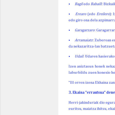
•
Bagil
edo
Babaill
: Bizkai
•
Erearo
(edo
Ereilero
): 
edo giro ona dela azpimarr
•
Garagarzaro
: Garagarrar
•
Arramaiatz
: Zuberoan er
da nekazaritza-lan batzuet
•
Udail
: Udaren hasierako
Izen aniztasun honek nekaz
laburbildu zuen konexio ho
"Ill orren izena Ekhaina za
3. Ekaina "errautsua" den
Herri-jakinduriak dio egura
euritsu, maiatza ihitsu, ek