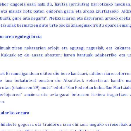
lehor dagoela esan nahi du, hautsa (errautsa) harrotzeko moduan.
eta maiatz hotz baten ondoren garia eta ardoa ziurtatzeko. Aldiz
 busti, gure aita negarti". Nekazariaren eta naturaren arteko oreka
otasunak bermatzen dute urte osoko ahaleginak fruitu oparoa emang
turaren egutegi bizia
oinuak ziren nekazarien erloju eta egutegi nagusiak, eta kukuar
. Kukuak ez du ausaz abesten; haren kantuak udaberriko eta ud
ak Erramu igandean ekiten dio bere kantuari, udaberriaren etorrera 
re lana bukatutzat ematen du. Atsotitzek zehaztasun handiz mar
otan (ekainaren 29) mutu" edota "San Pedrotan kuku, San Martzial
erlojuaren" amaiera eta uzta-garai betearen hasiera iragartze
en.
kaineko zerura
 hilabete gogorra eta traidorea izan ohi zen: neguko erreserbak 