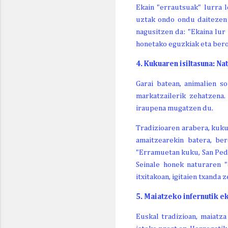
Ekain "errautsuak" lurra 
uztak ondo ondu daitezen 
nagusitzen da: "Ekaina lur
honetako eguzkiak eta ber
4. Kukuaren isiltasuna: Na
Garai batean, animalien s
markatzailerik zehatzena
iraupena mugatzen du.
Tradizioaren arabera, kuku
amaitzearekin batera, be
"Erramuetan kuku, San Pedr
Seinale honek naturaren "
itxitakoan, igitaien txanda z
5. Maiatzeko infernutik e
Euskal tradizioan, maiatza