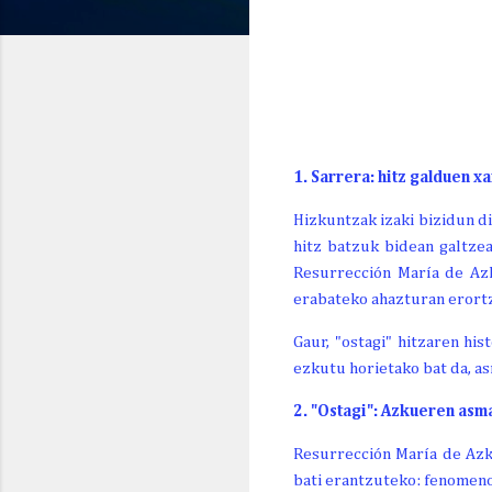
GAUR
BIHAR
ETZI
LR. 8
IG. 9
AL. 10
28º
24º
24º
17º/
17º/
17º/
1. Sarrera: hitz galduen x
Hizkuntzak izaki bizidun di
hitz batzuk bidean galtzea
Resurrección María de Azk
erabateko ahazturan erort
Gaur, "ostagi" hitzaren hi
ezkutu horietako bat da, a
2. "Ostagi": Azkueren as
Resurrección María de Azk
bati erantzuteko: fenomeno