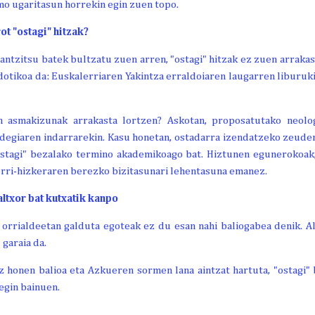
mo ugaritasun horrekin egin zuen topo.
ot "ostagi" hitzak?
ntzitsu batek bultzatu zuen arren, "ostagi" hitzak ez zuen arrakas
kdotikoa da: Euskalerriaren Yakintza erraldoiaren laugarren liburuk
n asmakizunak arrakasta lortzen? Askotan, proposatutako neolo
degiaren indarrarekin. Kasu honetan, ostadarra izendatzeko zeuden
ostagi" bezalako termino akademikoago bat. Hiztunen egunerokoak,
erri-hizkeraren berezko bizitasunari lehentasuna emanez.
altxor bat kutxatik kanpo
 orrialdeetan galduta egoteak ez du esan nahi baliogabea denik. A
 garaia da.
tz honen balioa eta Azkueren sormen lana aintzat hartuta, "ostagi"
 egin bainuen.