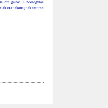
ia eta gaitasun neologikoa
riak eta sakonagoak ematen