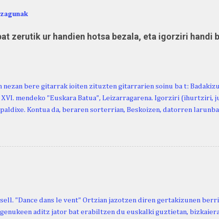
ezagunak
at zerutik ur handien hotsa bezala, eta igorziri handi 
 nezan bere gitarrak ioiten zituzten gitarrarien soinu ba t: Badakiz
, XVI. mendeko "Euskara Batua", Leizarragarena. Igorziri (ihurtziri, jus
paldixe. Kontua da, beraren sorterrian, Beskoizen, datorren larunba
iola. Kristinak, blog honetako irakurle finak eta Atturi aldeko eusk
n berri. "Leizarraga egun" izeneko omenaldia antolatu dute. Hauxe 
gortziritako" programa: - 15.00 Ongi etorria (herriko jantegian). - H
. - Urbistondo anderea: protestantismoa Euskal Herrian. - Piarres C
hork inguratzerik baleuka, badaki zer izango duen.
sell. "Dance dans le vent" Ortzian jazotzen diren gertakizunen ber
genukeen aditz jator bat erabiltzen du euskalki guztietan, bizkaieraz