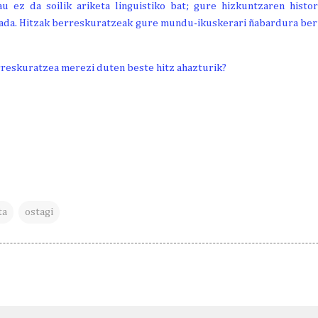
 ez da soilik ariketa linguistiko bat; gure hizkuntzaren histor
da. Hitzak berreskuratzeak gure mundu-ikuskerari ñabardura ber
reskuratzea merezi duten beste hitz ahazturik?
ta
ostagi