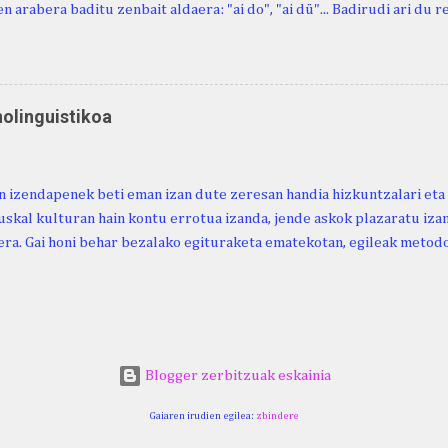
n arabera baditu zenbait aldaera: "ai do", "ai dü"... Badirudi ari du 
natura bera ostagiak gobernatzen dituena. Adibidez, honako esapide
ardul ari du. (Euria). Mujika Josefa Martina . Neronek or-emen entzun
... Oñatibia Manuel . Bible Saindua. (Duvoisin). 1859. Ebiya bizitzen ari
 Neronek or-emen entzunak. Gexala ari du ... Ebi maxkala . (Ebi indar 
nolinguistikoa
 Neronek or-emen entzunak. Euri txe au da okerrena... Ezerez bezela 
n zañetaraño.... Soroa Marcelino . EUSKAL ERRIA (revista), 1881. Aunit
 izendapenek beti eman izan dute zeresan handia hizkuntzalari eta 
uskal kulturan hain kontu errotua izanda, jende askok plazaratu izan
ra. Gai honi behar bezalako egituraketa ematekotan, egileak metodo
 proposatzen du, hau da, lexikoaren eta kulturaren arteko ezinbest
ea. Horretarako, nozio orokorretan oinarrituriko sailkapena du iker
arahona. (2024). Urtaroak: ikuspegi etnolinguistikoa. Euskera Ikerke
ps://doi.org/10.59866/eia.v69i2.287 https://euskera-
.euskaltzaindia.eus/index.php/euskera/article/view/287/328
Blogger zerbitzuak eskainia
Gaiaren irudien egilea:
zbindere