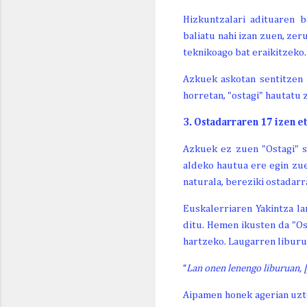
Hizkuntzalari adituaren b
baliatu nahi izan zuen, ze
teknikoago bat eraikitzeko.
Azkuek askotan sentitzen
horretan, "ostagi" hautatu
3. Ostadarraren 17 izen e
Azkuek ez zuen "Ostagi" s
aldeko hautua ere egin zu
naturala, bereziki ostadarr
Euskalerriaren Yakintza l
ditu. Hemen ikusten da "Ost
hartzeko. Laugarren liburuk
“
Lan onen lenengo liburuan, [
Aipamen honek agerian uzte