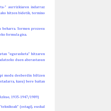
ta-" aurrizkiaren indarraz
ako hitzen bidetik, termino
n beharra. Sormen prozesu
eko formula gisa.
etan "egurasketa" hitzaren
endatzeko duen aberastasun
zpi modu desberdin biltzen
ostadarra, kasu) bere baitan
 (Azkue, 1935-1947/1989)
teknikoak" (ostagi), euskal