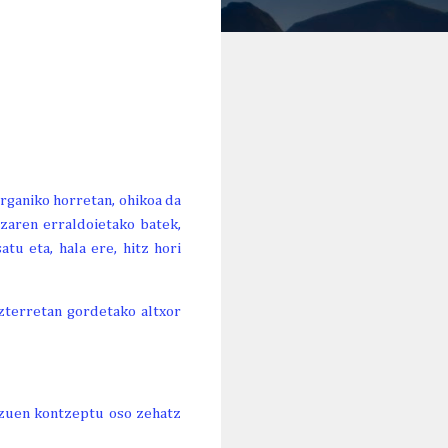
organiko horretan, ohikoa da
tzaren erraldoietako batek,
u eta, hala ere, hitz hori
azterretan gordetako altxor
 zuen kontzeptu oso zehatz