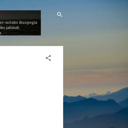
er-nolako ikuspegia
ko jakinak
.