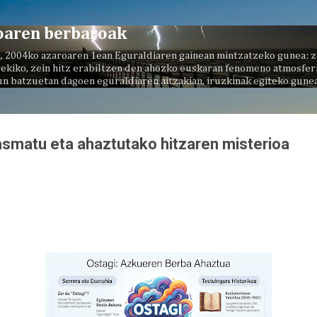
Saltatu eta joan eduki nagusira
oaren berbaroak
, 2004ko azaroaren 1ean Eguraldiaren gainean mintzatzeko gunea: z
ekiko, zein hitz erabiltzen den ahozko euskaran fenomeno atmosferi
un batzuetan dagoen eguraldiaren aitzakian, iruzkinak egiteko gunea
asmatu eta ahaztutako hitzaren misterioa