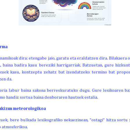
arma
namikoak dira: etengabe jaio, garatu eta eraldatzen dira. Bilakaera 
, baina badira kasu bereziki harrigarriak. Batzuetan, gure hizkun
uek kasu, kontzeptu zehatz bat izendatzeko termino bat proposat
zen da.
storia labur baina sakona berreskuratuko dugu. Gure lexikoaren b
smo handiz sortua baina denboraren hautsek estalia.
makizun meteorologikoa
uek, bere bulkada lexikografiko nekaezinean, "ostagi" hitza sortu
 atmosferikoa.