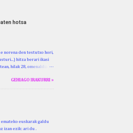
baten hotsa
ue norena den testutxo hori,
turi...) hitza berari ikasi
tean, hilak 28, omenaldia
ara ikertzen dabilenak eman
GEHIAGO IRAKURRI »
duzue Kristinari Henri
enrike Knörr: Leizarraga-
harritton : XVI. mendea.
ri emateko euskarak galdu
 izan ezik: ari du .