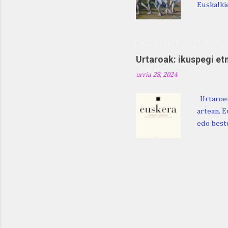
Euskalkie
bat edo 
ditugu: M
zarra da .
Martina .
Urtaroak: ikuspegi et
Martina .
urria 28, 2024
gorputzea
Urtaroen
artean. E
edo beste
baliatzea
azaleratz
Diéguez B
122. htt
ikerketa