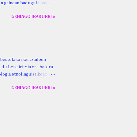
ren gainean badugula izaki
 ezinago eder hauek jaso
GEHIAGO IRAKURRI »
ak. Lodi ari du: ebi (euri)
 du .... Mujika Josefa
gutxikoa). Mujika Josefa
ari du , ta sartzen da
z ari du euria . Altzo...
bestelako ikertzaileen
 du bere iritzia era batera
logia etnolinguistikoaz
eko zubi-adarra
GEHIAGO IRAKURRI »
lan honek gidari. Kepa
ta Aldizkaria , 69 (2), 93–