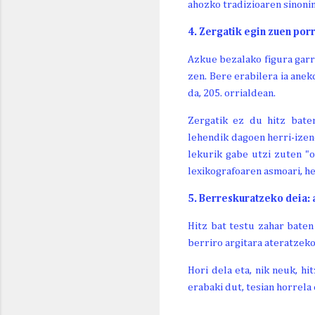
ahozko tradizioaren sinoni
4. Zergatik egin zuen porr
Azkue bezalako figura garra
zen. Bere erabilera ia ane
da, 205. orrialdean.
Zergatik ez du hitz bate
lehendik dagoen herri-izen
lekurik gabe utzi zuten "
lexikografoaren asmoari, h
5. Berreskuratzeko deia: 
Hitz bat testu zahar baten
berriro argitara ateratzeko
Hori dela eta, nik neuk, hi
erabaki dut, tesian horrela