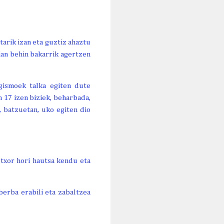
tarik izan eta guztiz ahaztu
ian behin bakarrik agertzen
gismoek talka egiten dute
 17 izen biziek, beharbada,
 batzuetan, uko egiten dio
ltxor hori hautsa kendu eta
 berba erabili eta zabaltzea