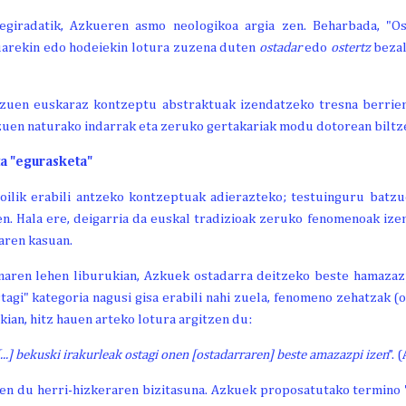
egiradatik, Azkueren asmo neologikoa argia zen. Beharbada, "Os
ruarekin edo hodeiekin lotura zuzena duten
ostadar
edo
ostertz
bezal
 zuen euskaraz kontzeptu abstraktuak izendatzeko tresna berrie
 zuen naturako indarrak eta zeruko gertakariak modu dotorean biltz
ta "egurasketa"
oilik erabili antzeko kontzeptuak adierazteko; testuinguru batzu
en. Hala ere, deigarria da euskal tradizioak zeruko fenomenoak iz
aren kasuan.
anaren lehen liburukian, Azkuek ostadarra deitzeko beste hamaza
agi" kategoria nagusi gisa erabili nahi zuela, fenomeno zehatzak (
ian, hitz hauen arteko lotura argitzen du:
...] bekuski irakurleak ostagi onen [ostadarraren] beste amazazpi izen
”.
n du herri-hizkeraren bizitasuna. Azkuek proposatutako termino "