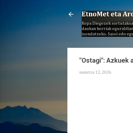
EtnoMet eta Ar
Kepa Diegezek sortutakoa
daukan herriak eguraldiar
izendatzeko. Sasoi edo eg
"Ostagi": Azkuek 
maiatza 12, 2026