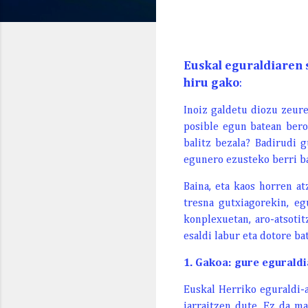
Euskal eguraldiaren s
hiru gako
:
Inoiz galdetu diozu zeure
posible egun batean bero
balitz bezala? Badirudi g
egunero ezusteko berri ba
Baina, eta kaos horren a
tresna gutxiagorekin, eg
konplexuetan, aro-atsoti
esaldi labur eta dotore ba
1. Gakoa: gure eguraldi
Euskal Herriko eguraldi-a
jarraitzen dute. Ez da ma