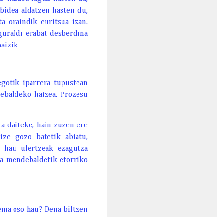
abidea aldatzen hasten du,
a oraindik euritsua izan.
eguraldi erabat desberdina
aizik.
egotik iparrera tupustean
debaldeko haizea. Prozesu
a daiteke, hain zuzen ere
ze gozo batetik abiatu,
o hau ulertzeak ezagutza
ia mendebaldetik etorriko
tema oso hau? Dena biltzen