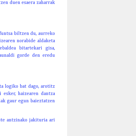
rtzen duen esaera zaharrak
funtsa biltzen du, aurreko
izearen norabide aldaketa
baldea bitartekari gisa,
launaldi gorde den eredu
a logiko bat dago, arotitz
 esker, haizearen dantza
ziak gaur egun baieztatzen
e antzinako jakituria ari