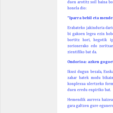
duen arotitz soil baina b
honela dio:
"Iparra bebil eta mende
Erabateko jakinduria dari
bi gakoen legea ezin hob
bortitz hori, hegotik i
zorionerako edo zoritxa
zientifiko bat da.
Ondorioa: azken gogoe
Ikusi dugun bezala, Euska
zahar batek modu bikain
konplexua ulertzeko formu
duen eredu enpiriko bat.
Hemendik aurrera haizear
gara galtzen gure egunero