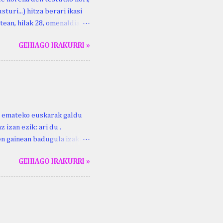
turi...) hitza berari ikasi
tean, hilak 28, omenaldia
ara ikertzen dabilenak eman
GEHIAGO IRAKURRI »
duzue Kristinari Henri
enrike Knörr: Leizarraga-
harritton : XVI. mendea.
ri emateko euskarak galdu
 izan ezik: ari du .
ren gainean badugula izaki
 ezinago eder hauek jaso
GEHIAGO IRAKURRI »
ak. Lodi ari du: ebi (euri)
 du .... Mujika Josefa
gutxikoa). Mujika Josefa
ari du , ta sartzen da
z ari du euria . Altzo...