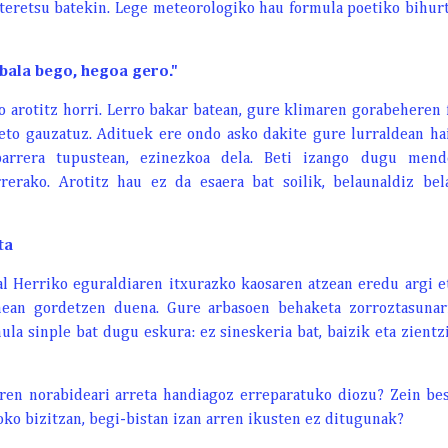
oteretsu batekin. Lege meteorologiko hau formula poetiko bihu
bala bego, hegoa gero."
o arotitz horri. Lerro bakar batean, gure klimaren gorabeheren 
eto gauzatuz. Adituek ere ondo asko dakite gure lurraldean ha
parrera tupustean, ezinezkoa dela. Beti izango dugu mende
rrerako. Arotitz hau ez da esaera bat soilik, belaunaldiz be
ta
l Herriko eguraldiaren itxurazko kaosaren atzean eredu argi et
ean gordetzen duena. Gure arbasoen behaketa zorroztasunari
la sinple bat dugu eskura: ez sineskeria bat, baizik eta zient
en norabideari arreta handiagoz erreparatuko diozu? Zein best
ko bizitzan, begi-bistan izan arren ikusten ez ditugunak?