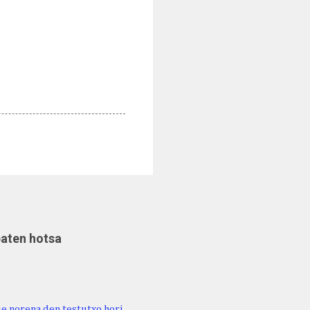
baten hotsa
ue norena den testutxo hori,