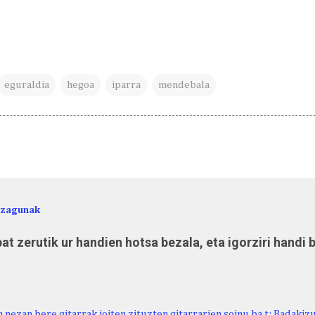
eguraldia
hegoa
iparra
mendebala
ezagunak
at zerutik ur handien hotsa bezala, eta igorziri handi 
 nezan bere gitarrak ioiten zituzten gitarrarien soinu ba t: Badakiz