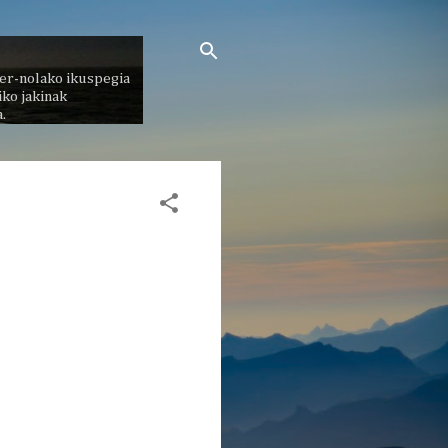
er-nolako ikuspegia
ko jakinak
.