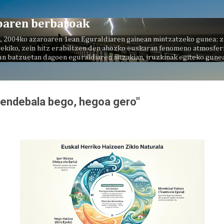
Saltatu eta joan eduki nagusira
oaren berbaroak
, 2004ko azaroaren 1ean Eguraldiaren gainean mintzatzeko gunea: z
ekiko, zein hitz erabiltzen den ahozko euskaran fenomeno atmosferi
un batzuetan dagoen eguraldiaren aitzakian, iruzkinak egiteko gunea
 mendebala bego, hegoa gero"