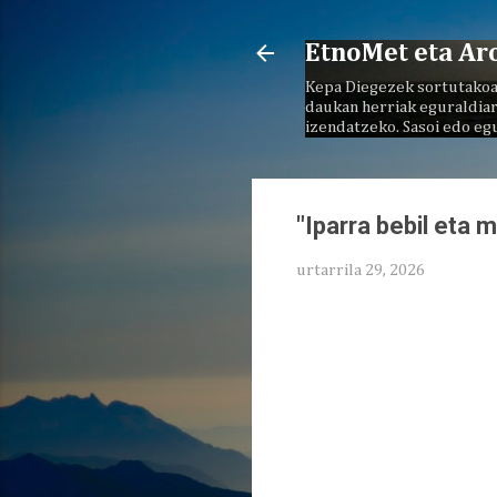
EtnoMet eta Ar
Kepa Diegezek sortutakoa
daukan herriak eguraldiar
izendatzeko. Sasoi edo eg
"Iparra bebil eta
urtarrila 29, 2026