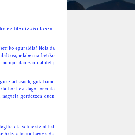
ko ez litzaizkizukeen
Herriko eguraldia? Nola da
biltzea, udaberria betiko
en menpe dantzan dabilela,
 gure arbasoek, guk baino
uria hori ez dago formula
tu nagusia gordetzen duen
logiko eta sekuentzial bat
ar haizea lagun hasten da,