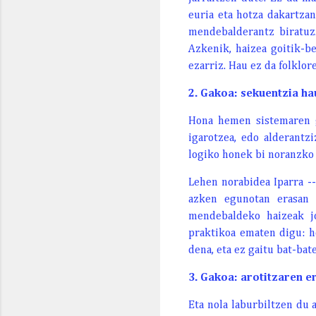
euria eta hotza dakartzan
mendebalderantz biratuz.
Azkenik, haizea goitik-be
ezarriz. Hau ez da folklo
2. Gakoa: sekuentzia ha
Hona hemen sistemaren ga
igarotzea, edo alderantz
logiko honek bi noranzko d
Lehen norabidea Iparra -
azken egunotan erasan 
mendebaldeko haizeak jo
praktikoa ematen digu: h
dena, eta ez gaitu bat-ba
3. Gakoa: arotitzaren e
Eta nola laburbiltzen du 