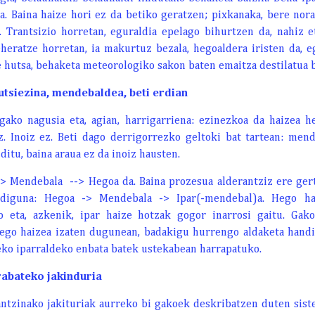
a. Baina haize hori ez da betiko geratzen; pixkanaka, bere nor
 Trantsizio horretan, eguraldia epelago bihurtzen da, nahiz et
heratze horretan, ia makurtuz bezala, hegoaldera iristen da, 
re hutsa, behaketa meteorologiko sakon baten emaitza destilatua b
utsiezina, mendebaldea, beti erdian
ko nagusia eta, agian, harrigarriena: ezinezkoa da haizea h
iz. Inoiz ez. Beti dago derrigorrezko geltoki bat tartean: men
itu, baina araua ez da inoiz hausten.
-> Mendebala --> Hegoa da. Baina prozesua alderantziz ere gert
diguna: Hegoa -> Mendebala -> Ipar(-mendebal)a. Hego hai
 eta, azkenik, ipar haize hotzak gogor inarrosi gaitu. Gak
ego haizea izaten dugunean, badakigu hurrengo aldaketa hand
teko iparraldeko enbata batek ustekabean harrapatuko.
rabateko jakinduria
antzinako jakituriak aurreko bi gakoek deskribatzen duten sis