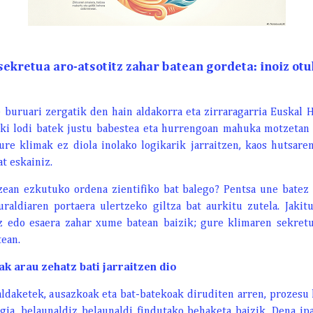
ekretua aro-atsotitz zahar batean gordeta: inoiz otu
 buruari zergatik den hain aldakorra eta zirraragarria Euskal 
ki lodi batek justu babestea eta hurrengoan mahuka motzetan i
ure klimak ez diola inolako logikarik jarraitzen, kaos hutsar
t eskainiz.
tzean ezkutuko ordena zientifiko bat balego? Pentsa une batez
uraldiaren portaera ulertzeko giltza bat aurkitu zutela. Jakit
tz edo esaera zahar xume batean baizik; gure klimaren sekre
tean.
ak arau zehatz bati jarraitzen dio
ldaketek, ausazkoak eta bat-batekoak diruditen arren, prozesu 
gia, belaunaldiz belaunaldi findutako behaketa baizik. Dena ip