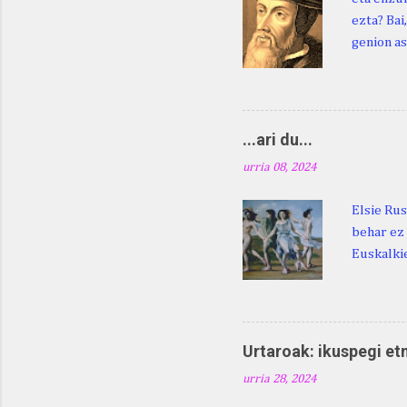
ezta? Bai
genion as
egingo za
digu hare
Duhauk "i
Lazarraga
...ari du...
Beraz, ne
urria 08, 2024
Elsie Rus
behar ez 
Euskalkie
bat edo 
ditugu: M
zarra da .
Martina .
Urtaroak: ikuspegi et
Martina .
urria 28, 2024
gorputzea