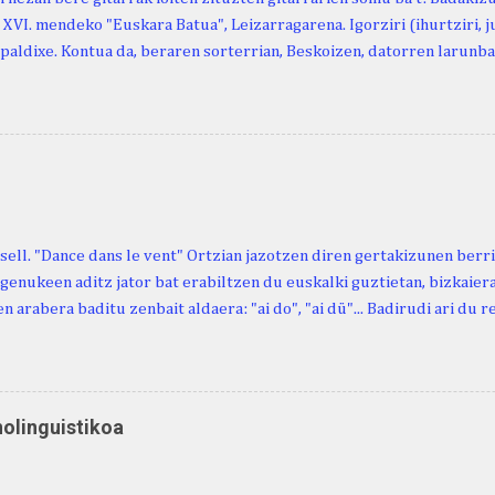
, XVI. mendeko "Euskara Batua", Leizarragarena. Igorziri (ihurtziri, jus
paldixe. Kontua da, beraren sorterrian, Beskoizen, datorren larunba
iola. Kristinak, blog honetako irakurle finak eta Atturi aldeko eusk
n berri. "Leizarraga egun" izeneko omenaldia antolatu dute. Hauxe 
gortziritako" programa: - 15.00 Ongi etorria (herriko jantegian). - H
. - Urbistondo anderea: protestantismoa Euskal Herrian. - Piarres C
hork inguratzerik baleuka, badaki zer izango duen.
sell. "Dance dans le vent" Ortzian jazotzen diren gertakizunen ber
genukeen aditz jator bat erabiltzen du euskalki guztietan, bizkaieraz
n arabera baditu zenbait aldaera: "ai do", "ai dü"... Badirudi ari du 
natura bera ostagiak gobernatzen dituena. Adibidez, honako esapide
ardul ari du. (Euria). Mujika Josefa Martina . Neronek or-emen entzun
... Oñatibia Manuel . Bible Saindua. (Duvoisin). 1859. Ebiya bizitzen ari
 Neronek or-emen entzunak. Gexala ari du ... Ebi maxkala . (Ebi indar 
nolinguistikoa
 Neronek or-emen entzunak. Euri txe au da okerrena... Ezerez bezela 
n zañetaraño.... Soroa Marcelino . EUSKAL ERRIA (revista), 1881. Aunit