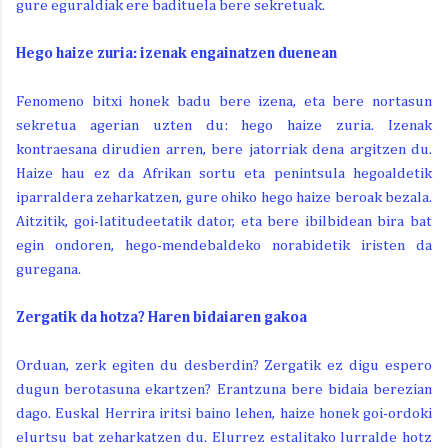
gure eguraldiak ere badituela bere sekretuak.
Hego haize zuria: izenak engainatzen duenean
Fenomeno bitxi honek badu bere izena, eta bere nortasun
sekretua agerian uzten du: hego haize zuria. Izenak
kontraesana dirudien arren, bere jatorriak dena argitzen du.
Haize hau ez da Afrikan sortu eta penintsula hegoaldetik
iparraldera zeharkatzen, gure ohiko hego haize beroak bezala.
Aitzitik, goi-latitudeetatik dator, eta bere ibilbidean bira bat
egin ondoren, hego-mendebaldeko norabidetik iristen da
guregana.
Zergatik da hotza? Haren bidaiaren gakoa
Orduan, zerk egiten du desberdin? Zergatik ez digu espero
dugun berotasuna ekartzen? Erantzuna bere bidaia berezian
dago. Euskal Herrira iritsi baino lehen, haize honek goi-ordoki
elurtsu bat zeharkatzen du. Elurrez estalitako lurralde hotz