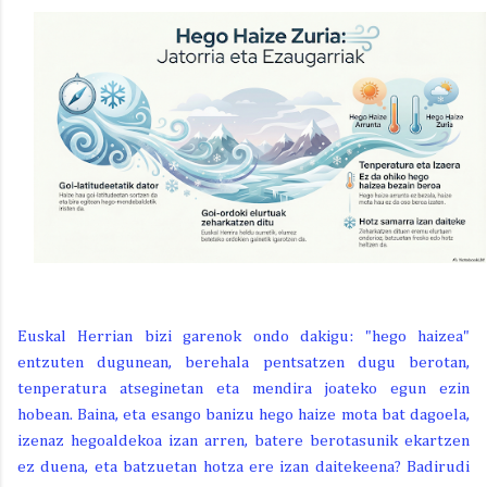
Euskal Herrian bizi garenok ondo dakigu: "hego haizea"
entzuten dugunean, berehala pentsatzen dugu berotan,
tenperatura atseginetan eta mendira joateko egun ezin
hobean. Baina, eta esango banizu hego haize mota bat dagoela,
izenaz hegoaldekoa izan arren, batere berotasunik ekartzen
ez duena, eta batzuetan hotza ere izan daitekeena? Badirudi