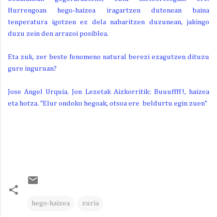
Hurrengoan hego-haizea iragartzen dutenean baina
tenperatura igotzen ez dela nabaritzen duzunean, jakingo
duzu zein den arrazoi posiblea.
Eta zuk, zer beste fenomeno natural berezi ezagutzen dituzu
gure inguruan?
Jose Angel Urquia. Jon Lezetak Aizkorritik: Buuuffff!, haizea
eta hotza. “Elur ondoko hegoak, otsoa ere beldurtu egin zuen”
hego-haizea
zuria