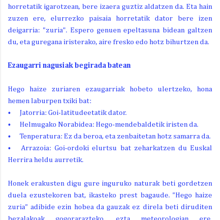
horretatik igarotzean, bere izaera guztiz aldatzen da. Eta hain
zuzen ere, elurrezko paisaia horretatik dator bere izen
deigarria: "zuria". Espero genuen epeltasuna bidean galtzen
du, eta guregana iristerako, aire fresko edo hotz bihurtzen da.
Ezaugarri nagusiak begirada batean
Hego haize zuriaren ezaugarriak hobeto ulertzeko, hona
hemen laburpen txiki bat:
•
Jatorria: Goi-latitudeetatik dator.
•
Helmugako Norabidea: Hego-mendebaldetik iristen da.
•
Tenperatura: Ez da beroa, eta zenbaitetan hotz samarra da.
•
Arrazoia: Goi-ordoki elurtsu bat zeharkatzen du Euskal
Herrira heldu aurretik.
Honek erakusten digu gure inguruko naturak beti gordetzen
duela ezustekoren bat, ikasteko prest bagaude. "Hego haize
zuria" adibide ezin hobea da gauzak ez direla beti diruditen
bezalakoak gogorarazteko, ezta meteorologian ere.