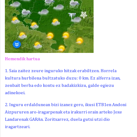
Hemendik hartua
1. Saia zaitez zeure inguruko hitzak erabiltzen. Horrela
kultura hurbilena bultzatuko duzu: 0 km. Ez alferra izan,
zenbait berba edo kontu ez badakizkizu, galde egiezu
adinekoei.
2. Inguru erdaldunean bizi izanez gero, ikusi ETB1en Andoni
Aizpururen aro-iragarpenak eta irakurri orain arteko Joxe
Landarenak GARAn. Zoritxarrez, duela gutxi utzi dio
iragartzeari.