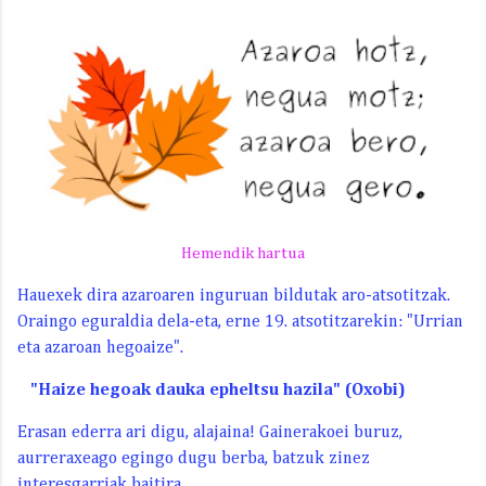
Hemendik hartua
Hauexek dira azaroaren inguruan bildutak aro-atsotitzak.
Oraingo eguraldia dela-eta, erne 19. atsotitzarekin: "Urrian
eta azaroan hegoaize".
"Haize hegoak dauka epheltsu hazila" (Oxobi)
Erasan ederra ari digu, alajaina! Gainerakoei buruz,
aurreraxeago egingo dugu berba, batzuk zinez
interesgarriak baitira.