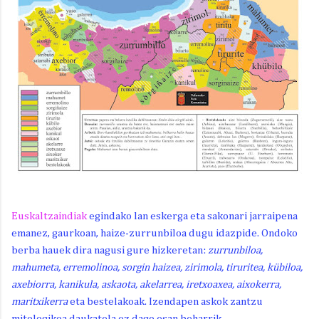
Euskaltzaindiak
egindako lan eskerga eta sakonari jarraipena
emanez, gaurkoan, haize-zurrunbiloa dugu idazpide. Ondoko
berba hauek dira nagusi gure hizkeretan:
zurrunbiloa,
mahumeta, erremolinoa, sorgin haizea, zirimola, tiruritea, kübiloa,
axebiorra, kanikula, askaota, akelarrea, iretxoaxea, aixokerra,
maritxikerra
eta bestelakoak.
Izendapen askok zantzu
mitologikoa daukatela ez dago esan beharrik.