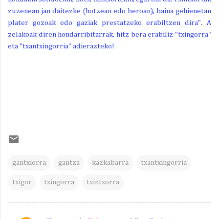
zuzenean jan daitezke (hotzean edo beroan), baina gehienetan
plater gozoak edo gaziak prestatzeko erabiltzen dira". A
zelakoak diren hondarribitarrak, hitz bera erabiliz "txingorra"
eta "txantxingorria" adierazteko!
gantxiorra
gantza
kazkabarra
txantxingorria
txigor
txingorra
txintxorra