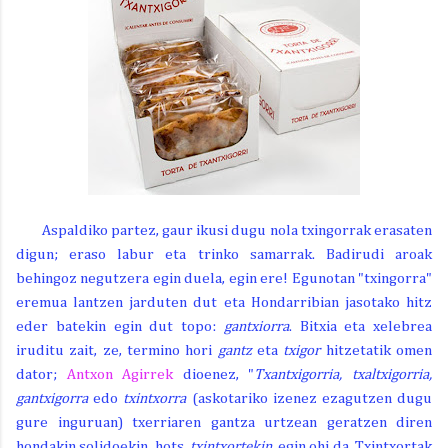
Aspaldiko partez, gaur ikusi dugu nola txingorrak erasaten
digun; eraso labur eta trinko samarrak. Badirudi aroak
behingoz negutzera egin duela, egin ere! Egunotan "txingorra"
eremua lantzen jarduten dut eta Hondarribian jasotako hitz
eder batekin egin dut topo:
gantxiorra
. Bitxia eta xelebrea
iruditu zait, ze, termino hori
gantz
eta
txigor
hitzetatik omen
dator;
Antxon Agirrek
dioenez, "
Txantxigorria, txaltxigorria,
gantxigorra
edo
txintxorra
(askotariko izenez ezagutzen dugu
gure inguruan) txerriaren gantza urtzean geratzen diren
hondakin solidoekin, hots,
txintxortekin
, egin ohi da. Txintxortak