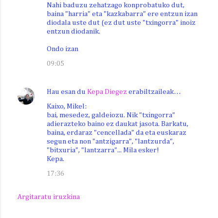
Nahi baduzu zehatzago konprobatuko dut,
baina "harria" eta "kazkabarra" ere entzun izan
diodala uste dut (ez dut uste "txingorra" inoiz
entzun diodanik.
Ondo izan
09:05
Hau esan du
Kepa Diegez
erabiltzaileak…
Kaixo, Mikel:
bai, mesedez, galdeiozu. Nik "txingorra"
adierazteko baino ez daukat jasota. Barkatu,
baina, erdaraz "cencellada" da eta euskaraz
segun eta non "antzigarra", "lantzurda",
"bitxuria", "lantzarra"... Mila esker!
Kepa.
17:36
Argitaratu iruzkina