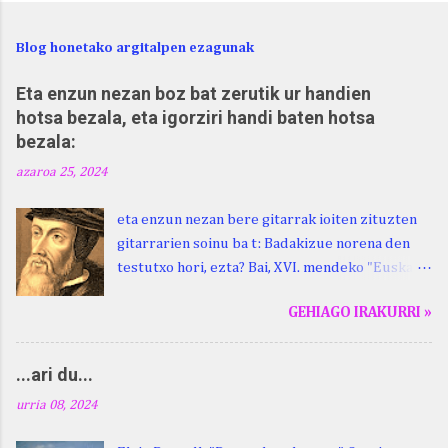
Blog honetako argitalpen ezagunak
Eta enzun nezan boz bat zerutik ur handien
hotsa bezala, eta igorziri handi baten hotsa
bezala:
azaroa 25, 2024
eta enzun nezan bere gitarrak ioiten zituzten
gitarrarien soinu ba t: Badakizue norena den
testutxo hori, ezta? Bai, XVI. mendeko "Euskara
Batua", Leizarragarena. Igorziri (ihurtziri,
GEHIAGO IRAKURRI »
justuri...) hitza berari ikasi genion aspaldixe.
Kontua da, beraren sorterrian, Beskoizen,
datorren larunbatean, hilak 28, omenaldia
...ari du...
egingo zaiola. Kristinak, blog honetako irakurle
urria 08, 2024
finak eta Atturi aldeko euskara ikertzen
dabilenak eman digu haren berri. "Leizarraga