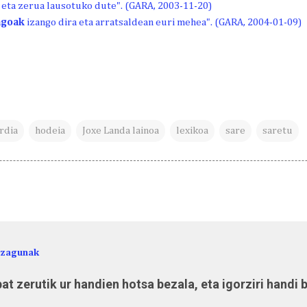
 eta zerua lausotuko dute". (GARA, 2003-11-20)
agoak
izango dira eta arratsaldean euri mehea". (GARA, 2004-01-09)
rdia
hodeia
Joxe Landa lainoa
lexikoa
sare
saretu
ezagunak
at zerutik ur handien hotsa bezala, eta igorziri handi 