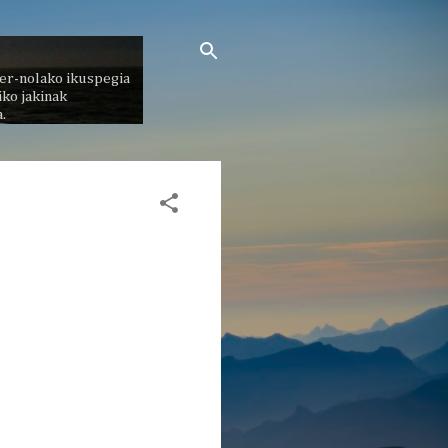
er-nolako ikuspegia
ko jakinak
.