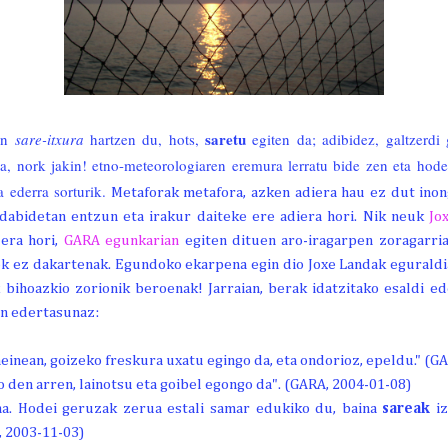
saretu
ean
sare-itxura
hartzen du, hots,
egiten da; adibidez, galtzerdi 
a, nork jakin! etno-meteorologiaren eremura lerratu bide zen eta hodei
a ederra sorturik.
Metaforak metafora, azken adiera hau ez dut inong
edabidetan entzun eta irakur daiteke ere adiera hori. Nik neuk
Jo
era hori,
GARA egunkarian
egiten dituen aro-iragarpen zoragarria
iek ez dakartenak. Egundoko ekarpena egin dio Joxe Landak eguraldia
k bihoazkio zorionik beroenak! Jarraian, berak idatzitako esaldi e
en edertasunaz:
inean, goizeko freskura uxatu egingo da, eta ondorioz, epeldu." (G
 den arren, lainotsu eta goibel egongo da". (GARA, 2004-01-08)
ona. Hodei geruzak zerua estali samar edukiko du, baina
sareak
iz
, 2003-11-03)