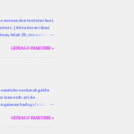
ue norena den testutxo hori,
turi...) hitza berari ikasi
tean, hilak 28, omenaldia
ara ikertzen dabilenak eman
GEHIAGO IRAKURRI »
duzue Kristinari Henri
enrike Knörr: Leizarraga-
harritton : XVI. mendea.
ri emateko euskarak galdu
 izan ezik: ari du .
ren gainean badugula izaki
 ezinago eder hauek jaso
GEHIAGO IRAKURRI »
ak. Lodi ari du: ebi (euri)
 du .... Mujika Josefa
gutxikoa). Mujika Josefa