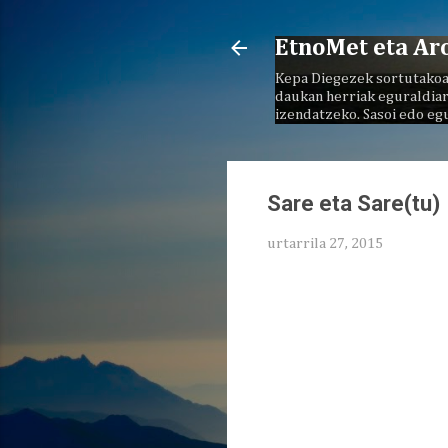
EtnoMet eta Ar
Kepa Diegezek sortutakoa
daukan herriak eguraldiar
izendatzeko. Sasoi edo eg
Sare eta Sare(tu)
urtarrila 27, 2015