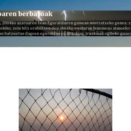
Saltatu eta joan eduki nagusira
oaren berbaroak
, 2004ko azaroaren 1ean Eguraldiaren gainean mintzatzeko gunea: z
ekiko, zein hitz erabiltzen den ahozko euskaran fenomeno atmosferi
un batzuetan dagoen eguraldiaren aitzakian, iruzkinak egiteko gunea