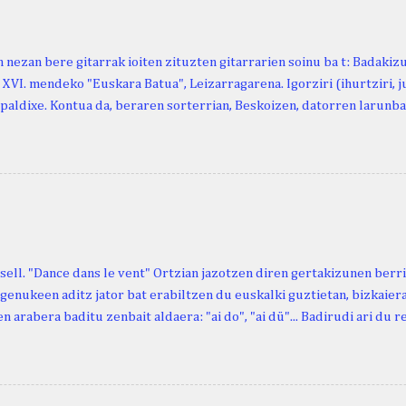
 nezan bere gitarrak ioiten zituzten gitarrarien soinu ba t: Badakiz
, XVI. mendeko "Euskara Batua", Leizarragarena. Igorziri (ihurtziri, jus
paldixe. Kontua da, beraren sorterrian, Beskoizen, datorren larunba
iola. Kristinak, blog honetako irakurle finak eta Atturi aldeko eusk
n berri. "Leizarraga egun" izeneko omenaldia antolatu dute. Hauxe 
gortziritako" programa: - 15.00 Ongi etorria (herriko jantegian). - H
. - Urbistondo anderea: protestantismoa Euskal Herrian. - Piarres C
hork inguratzerik baleuka, badaki zer izango duen.
sell. "Dance dans le vent" Ortzian jazotzen diren gertakizunen ber
genukeen aditz jator bat erabiltzen du euskalki guztietan, bizkaieraz
n arabera baditu zenbait aldaera: "ai do", "ai dü"... Badirudi ari du 
natura bera ostagiak gobernatzen dituena. Adibidez, honako esapide
ardul ari du. (Euria). Mujika Josefa Martina . Neronek or-emen entzun
... Oñatibia Manuel . Bible Saindua. (Duvoisin). 1859. Ebiya bizitzen ari
 Neronek or-emen entzunak. Gexala ari du ... Ebi maxkala . (Ebi indar 