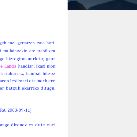
gehienei gertatzen zaie hori.
 eta lainoekin ere erabiltzen
o hiztegitan aurkitu; gaur
xe Landa
handiari ikasi nion
k irakurriz; hainbat hitzez
ren lexikoari eta inork ere
der batzuk ekarriko ditugu,
ARA, 2003-09-11)
ango direnez ez dute euri