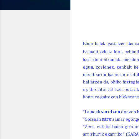
GAUR
BIHAR
ETZI
LR. 8
IG. 9
AL. 10
29º
24º
25º
Ehun batek gastatzen den
17º/
17º/
18º/
Esanahi zehatz hori, behinol
hasi ziren hiztunak, metafor
egun, zorionez, zenbait h
mendearen hasieran erabil
baliatzen da, ohiko hizteg
ez dio aitortu! Lerrootati
kontura gaitezen hizkerar
"Lainoak
saretzen
doazen he
"Goizean
sare
samar egongo
"Zeru estalia baina giro 
arriskurik ekarriko." (GARA