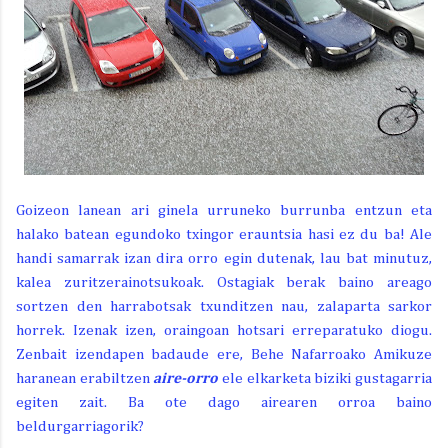
Goizeon lanean ari ginela urruneko burrunba entzun eta
halako batean egundoko txingor erauntsia hasi ez du ba! Ale
handi samarrak izan dira orro egin dutenak, lau bat minutuz,
kalea zuritzerainotsukoak. Ostagiak berak baino areago
sortzen den harrabotsak txunditzen nau, zalaparta sarkor
horrek. Izenak izen, oraingoan hotsari erreparatuko diogu.
Zenbait izendapen badaude ere, Behe Nafarroako Amikuze
haranean erabiltzen
aire-orro
ele elkarketa biziki gustagarria
egiten zait. Ba ote dago airearen orroa baino
beldurgarriagorik?