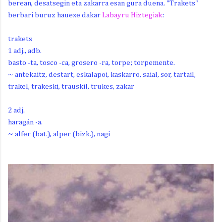
berean, desatsegin eta zakarra esan gura duena. "Trakets"
berbari buruz hauexe dakar
Labayru Hiztegiak
:
trakets
1 adj., adb.
basto -ta, tosco -ca, grosero -ra, torpe; torpemente.
~ antekaitz, destart, eskalapoi, kaskarro, saial, sor, tartail,
trakel, trakeski, trauskil, trukes, zakar
2 adj.
haragán -a.
~ alfer (bat.), alper (bizk.), nagi