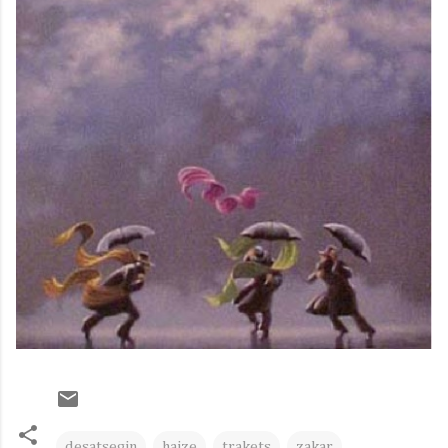
desatsegin
haize
trakets
zakar