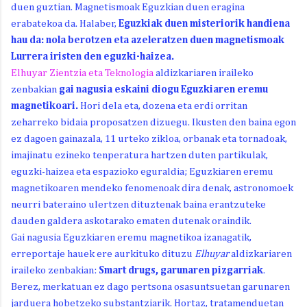
duen guztian. Magnetismoak Eguzkian duen eragina
erabatekoa da. Halaber,
Eguzkiak duen misteriorik handiena
hau da: nola berotzen eta azeleratzen duen magnetismoak
Lurrera iristen den eguzki-haizea.
Elhuyar Zientzia eta Teknologia
aldizkariaren iraileko
zenbakian
gai nagusia eskaini diogu Eguzkiaren eremu
magnetikoari.
Hori dela eta, dozena eta erdi orritan
zeharreko bidaia proposatzen dizuegu. Ikusten den baina egon
ez dagoen gainazala, 11 urteko zikloa, orbanak eta tornadoak,
imajinatu ezineko tenperatura hartzen duten partikulak,
eguzki-haizea eta espazioko eguraldia; Eguzkiaren eremu
magnetikoaren mendeko fenomenoak dira denak, astronomoek
neurri bateraino ulertzen dituztenak baina erantzuteke
dauden galdera askotarako ematen dutenak oraindik.
Gai nagusia Eguzkiaren eremu magnetikoa izanagatik,
erreportaje hauek ere aurkituko dituzu
Elhuyar
aldizkariaren
iraileko zenbakian:
Smart drugs, garunaren pizgarriak
.
Berez, merkatuan ez dago pertsona osasuntsuetan garunaren
jarduera hobetzeko substantziarik. Hortaz, tratamenduetan