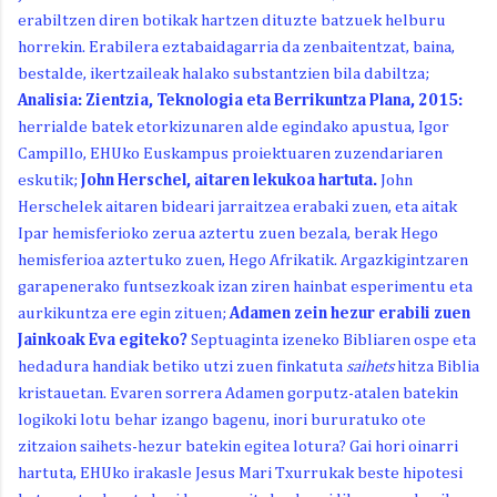
erabiltzen diren botikak hartzen dituzte batzuek helburu
horrekin. Erabilera eztabaidagarria da zenbaitentzat, baina,
bestalde, ikertzaileak halako substantzien bila dabiltza;
Analisia: Zientzia, Teknologia eta Berrikuntza Plana, 2015:
herrialde batek etorkizunaren alde egindako apustua, Igor
Campillo, EHUko Euskampus proiektuaren zuzendariaren
eskutik;
John Herschel, aitaren lekukoa hartuta.
John
Herschelek aitaren bideari jarraitzea erabaki zuen, eta aitak
Ipar hemisferioko zerua aztertu zuen bezala, berak Hego
hemisferioa aztertuko zuen, Hego Afrikatik. Argazkigintzaren
garapenerako funtsezkoak izan ziren hainbat esperimentu eta
aurkikuntza ere egin zituen;
Adamen zein hezur erabili zuen
Jainkoak Eva egiteko?
Septuaginta izeneko Bibliaren ospe eta
hedadura handiak betiko utzi zuen finkatuta
saihets
hitza Biblia
kristauetan. Evaren sorrera Adamen gorputz-atalen batekin
logikoki lotu behar izango bagenu, inori bururatuko ote
zitzaion saihets-hezur batekin egitea lotura? Gai hori oinarri
hartuta, EHUko irakasle Jesus Mari Txurrukak beste hipotesi