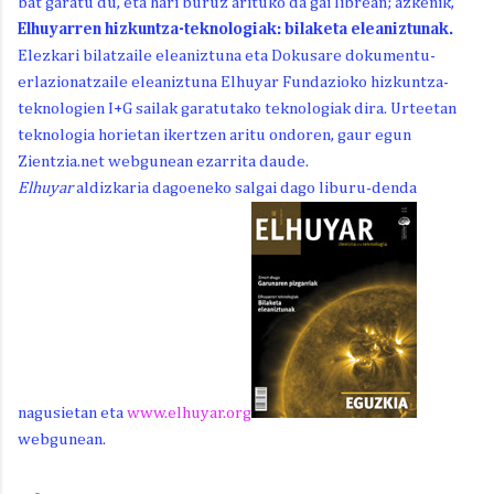
bat garatu du, eta hari buruz arituko da gai librean; azkenik,
Elhuyarren hizkuntza-teknologiak: bilaketa eleaniztunak.
Elezkari bilatzaile eleaniztuna eta Dokusare dokumentu-
erlazionatzaile eleaniztuna Elhuyar Fundazioko hizkuntza-
teknologien I+G sailak garatutako teknologiak dira. Urteetan
teknologia horietan ikertzen aritu ondoren, gaur egun
Zientzia.net webgunean ezarrita daude.
Elhuyar
aldizkaria dagoeneko salgai dago liburu-denda
nagusietan eta
www.elhuyar.org
webgunean.