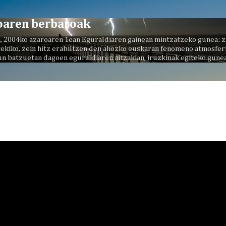
Saltatu eta joan eduki nagusira
oaren berbaroak
, 2004ko azaroaren 1ean Eguraldiaren gainean mintzatzeko gunea: z
ekiko, zein hitz erabiltzen den ahozko euskaran fenomeno atmosferi
un batzuetan dagoen eguraldiaren aitzakian, iruzkinak egiteko gunea