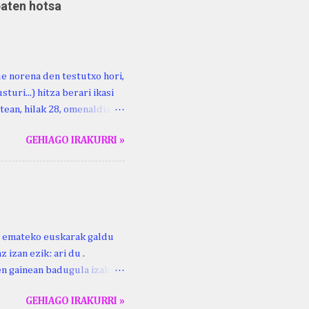
baten hotsa
ue norena den testutxo hori,
turi...) hitza berari ikasi
tean, hilak 28, omenaldia
ara ikertzen dabilenak eman
GEHIAGO IRAKURRI »
duzue Kristinari Henri
enrike Knörr: Leizarraga-
harritton : XVI. mendea.
ri emateko euskarak galdu
 izan ezik: ari du .
ren gainean badugula izaki
 ezinago eder hauek jaso
GEHIAGO IRAKURRI »
ak. Lodi ari du: ebi (euri)