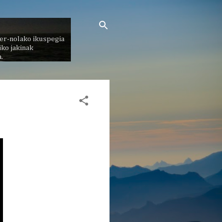
er-nolako ikuspegia
ko jakinak
.