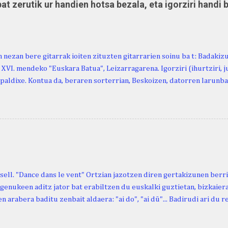
at zerutik ur handien hotsa bezala, eta igorziri handi 
 nezan bere gitarrak ioiten zituzten gitarrarien soinu ba t: Badakiz
, XVI. mendeko "Euskara Batua", Leizarragarena. Igorziri (ihurtziri, jus
paldixe. Kontua da, beraren sorterrian, Beskoizen, datorren larunba
iola. Kristinak, blog honetako irakurle finak eta Atturi aldeko eusk
n berri. "Leizarraga egun" izeneko omenaldia antolatu dute. Hauxe 
gortziritako" programa: - 15.00 Ongi etorria (herriko jantegian). - H
. - Urbistondo anderea: protestantismoa Euskal Herrian. - Piarres C
hork inguratzerik baleuka, badaki zer izango duen.
sell. "Dance dans le vent" Ortzian jazotzen diren gertakizunen ber
genukeen aditz jator bat erabiltzen du euskalki guztietan, bizkaieraz
n arabera baditu zenbait aldaera: "ai do", "ai dü"... Badirudi ari du 
natura bera ostagiak gobernatzen dituena. Adibidez, honako esapide
ardul ari du. (Euria). Mujika Josefa Martina . Neronek or-emen entzun