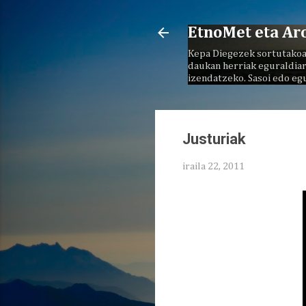
EtnoMet eta Ar
Kepa Diegezek sortutakoa
daukan herriak eguraldiar
izendatzeko. Sasoi edo eg
Justuriak
iraila 22, 2011