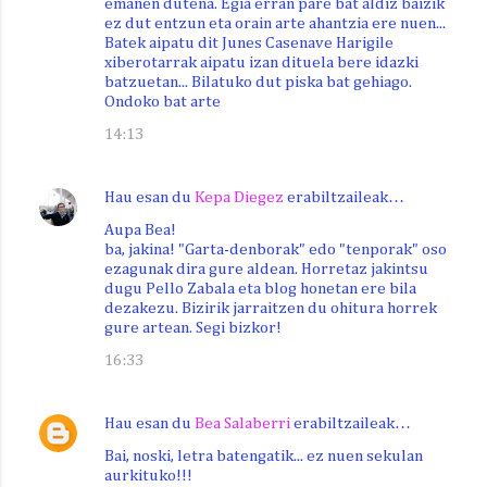
emanen dutena. Egia erran pare bat aldiz baizik
ez dut entzun eta orain arte ahantzia ere nuen...
Batek aipatu dit Junes Casenave Harigile
xiberotarrak aipatu izan dituela bere idazki
batzuetan... Bilatuko dut piska bat gehiago.
Ondoko bat arte
14:13
Hau esan du
Kepa Diegez
erabiltzaileak…
Aupa Bea!
ba, jakina! "Garta-denborak" edo "tenporak" oso
ezagunak dira gure aldean. Horretaz jakintsu
dugu Pello Zabala eta blog honetan ere bila
dezakezu. Bizirik jarraitzen du ohitura horrek
gure artean. Segi bizkor!
16:33
Hau esan du
Bea Salaberri
erabiltzaileak…
Bai, noski, letra batengatik... ez nuen sekulan
aurkituko!!!