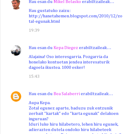
Hau esan du
Mikel Belasko
erabiltzaileak…
Hau gustatuko zaizu:
http://hanetahemen.blogspot.com/2010/12/zo
tal-egunak.html
19:39
Hau esan du
Kepa Diegez
erabiltzaileak…
Alajaina! Oso interesgarria. Pozgarria da
honelako kontuetan jendea interesaturik
dagoela ikustea. 1000 esker!
15:43
Hau esan du
Bea Salaberri
erabiltzaileak…
Aupa Kepa.
Zotal egunez aparte, baduzu zuk entzunik
zerbait "kartak" edo "karta egunak" delakoen
inguruan?
Iduri luke hiru hilabetero, lehen hiru egunek,
adierazten dutela ondoko hiru hilabeteek