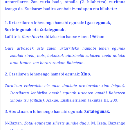
urtarrilaren 2an euria bada, otsaila (2. hilabetea) euritsua
izango da. Euskaraz badira zenbait izendapen eta hilabete:
1. Urtarrilaren lehenengo hamabi egunak:
Igarregunak,
Sortelegunak
eta
Zotalegunak.
Lafittek,
Gure Herria
aldizkarian hauxe zioen 1969an:
Gure arbasoek uste zuten urtarrileko hamabi lehen egunak
zotalak zirela, hots, bakotxak aintzinetik salatzen zuela nolako
aroa izanen zen berari zoakon ilabetean.
2. Otsailaren lehenengo hamabi egunak:
Xino.
Zaraitzun erderatiko ele auxe daukate orretarako: xino (signo).
Izotzilaren lenbiziko amabi egunak urtearen amabi ilabeteen
xinoak tzu (dituzu).
Azkue. Euskalerriaren Jakintza III, 209.
3. Abuztuaren lehenengo hamabi egunak:
Zotalegunak.
N-Baztan.
Zotal egunetan siñeste aundie dugu.
M. Izeta. Baztango