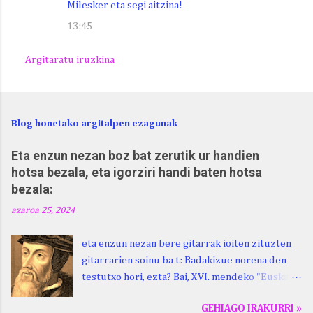
Milesker eta segi aitzina!
13:45
Argitaratu iruzkina
Blog honetako argitalpen ezagunak
Eta enzun nezan boz bat zerutik ur handien
hotsa bezala, eta igorziri handi baten hotsa
bezala:
azaroa 25, 2024
eta enzun nezan bere gitarrak ioiten zituzten
gitarrarien soinu ba t: Badakizue norena den
testutxo hori, ezta? Bai, XVI. mendeko "Euskara
Batua", Leizarragarena. Igorziri (ihurtziri,
GEHIAGO IRAKURRI »
justuri...) hitza berari ikasi genion aspaldixe.