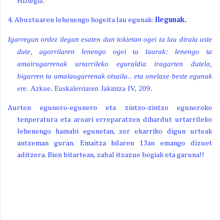
Hiztegia.
4. Abuztuaren lehenengo hogeita lau egunak:
Ilegunak.
Igarregun ordez ilegun esaten dan tokietan ogei ta lau dirala uste
dute, agorrilaren lenengo ogei ta laurak: lenengo ta
amairugarrenak urtarrileko eguraldia iragarten dutela,
bigarren ta amalaugarrenak otsaila.. eta onelaxe beste egunak
ere.
Azkue. Euskalerriaren Jakintza IV, 209.
Aurten egunero-egunero eta zintzo-zintzo eguneroko
tenperatura eta aroari erreparatzen dihardut urtarrileko
lehenengo hamabi egunetan, zer ekarriko digun urteak
antzeman guran. Emaitza hilaren 13an emango dizuet
aditzera. Bien bitartean, zabal itzazue begiak eta garuna!!