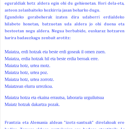
eguraldiak hotz aldera egin ohi du gehienetan. Hori dela-eta,
asteon zelanbaiteko hozkirria jasan beharko dugu.
Egundoko gorabeherak izaten dira udaberri erdialdeko
hilabete honetan, batzuetan uda aldera jo ohi duena eta
besteetan negu aldera. Negua berbabide, euskaraz hotzaren
harira badauzkagu zenbait arotitz:
Maiatza, erdi hotzak eta beste erdi goseak il omen zuen.
Maiatza, erdia hotzak hil eta beste erdia beroak erre.
Maiatza hotz, urtea motz.
Maiatza hotz, urtea poz.
Maiatza hotz, urtea zorrotz.
Maiatzean elurra urrezkoa.
Maiatza hotza eta ekaina errautsa, laboraria urguilutsua
Maiatz hotzak dakartza pozak.
Frantzia eta Alemania aldean "izotz-santuak" direlakoak ere