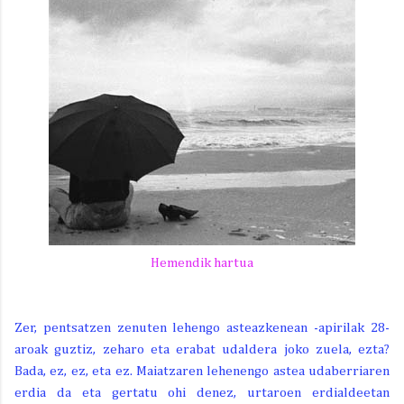
Hemendik hartua
Zer, pentsatzen zenuten lehengo asteazkenean -apirilak 28-
aroak guztiz, zeharo eta erabat udaldera joko zuela, ezta?
Bada, ez, ez, eta ez. Maiatzaren lehenengo astea udaberriaren
erdia da eta gertatu ohi denez, urtaroen erdialdeetan