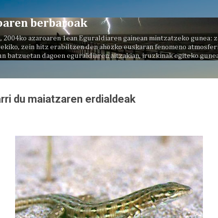
Saltatu eta joan eduki nagusira
oaren berbaroak
, 2004ko azaroaren 1ean Eguraldiaren gainean mintzatzeko gunea: z
ekiko, zein hitz erabiltzen den ahozko euskaran fenomeno atmosferi
un batzuetan dagoen eguraldiaren aitzakian, iruzkinak egiteko gunea
rri du maiatzaren erdialdeak