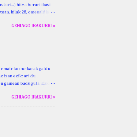
turi...) hitza berari ikasi
tean, hilak 28, omenaldia
ara ikertzen dabilenak eman
GEHIAGO IRAKURRI »
duzue Kristinari Henri
enrike Knörr: Leizarraga-
harritton : XVI. mendea.
ri emateko euskarak galdu
 izan ezik: ari du .
ren gainean badugula izaki
 ezinago eder hauek jaso
GEHIAGO IRAKURRI »
ak. Lodi ari du: ebi (euri)
 du .... Mujika Josefa
gutxikoa). Mujika Josefa
ari du , ta sartzen da
z ari du euria . Altzo...