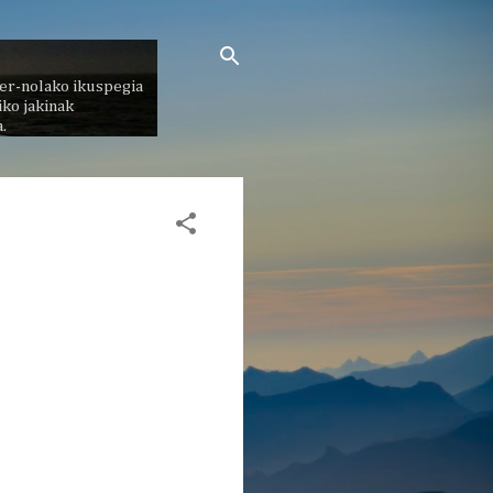
er-nolako ikuspegia
ko jakinak
.