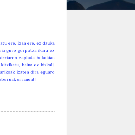
atu ere. Izan ere, ez dauka
rria gure gorputza ikara ez
kirriaren zaplada bekokian
tzikatu, baina ez kiskali,
arikoak izaten dira eguaro
teburuak erranen!!