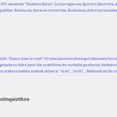
, XVI. mendeko "Euskara Batua", Leizarragarena. Igorziri (ihurtziri, jus
paldixe. Kontua da, beraren sorterrian, Beskoizen, datorren larunba
iola. Kristinak, blog honetako irakurle finak eta Atturi aldeko eusk
n berri. "Leizarraga egun" izeneko omenaldia antolatu dute. Hauxe 
gortziritako" programa: - 15.00 Ongi etorria (herriko jantegian). - H
. - Urbistondo anderea: protestantismoa Euskal Herrian. - Piarres C
hork inguratzerik baleuka, badaki zer izango duen.
sell. "Dance dans le vent" Ortzian jazotzen diren gertakizunen ber
genukeen aditz jator bat erabiltzen du euskalki guztietan, bizkaieraz
n arabera baditu zenbait aldaera: "ai do", "ai dü"... Badirudi ari du 
natura bera ostagiak gobernatzen dituena. Adibidez, honako esapide
ardul ari du. (Euria). Mujika Josefa Martina . Neronek or-emen entzun
... Oñatibia Manuel . Bible Saindua. (Duvoisin). 1859. Ebiya bizitzen ari
 Neronek or-emen entzunak. Gexala ari du ... Ebi maxkala . (Ebi indar 
nolinguistikoa
 Neronek or-emen entzunak. Euri txe au da okerrena... Ezerez bezela 
n zañetaraño.... Soroa Marcelino . EUSKAL ERRIA (revista), 1881. Aunit