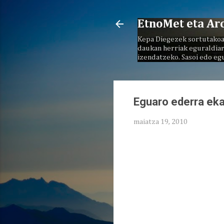
EtnoMet eta Ar
Kepa Diegezek sortutakoa
daukan herriak eguraldiar
izendatzeko. Sasoi edo eg
Eguaro ederra eka
maiatza 19, 2010