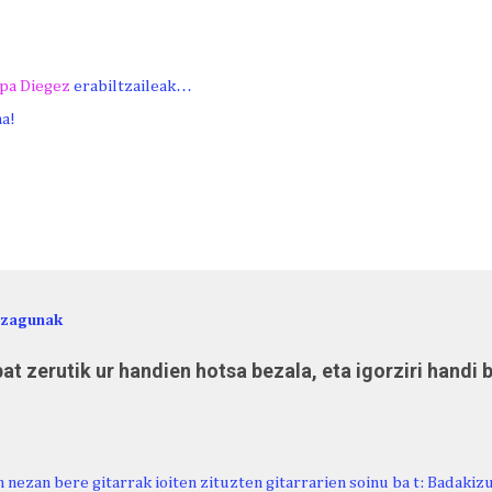
pa Diegez
erabiltzaileak…
ma!
ezagunak
at zerutik ur handien hotsa bezala, eta igorziri handi 
 nezan bere gitarrak ioiten zituzten gitarrarien soinu ba t: Badakiz