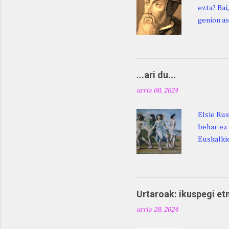
ezta? Bai
genion as
egingo za
digu hare
Duhauk "i
Lazarraga
...ari du...
Beraz, ne
urria 08, 2024
Elsie Rus
behar ez 
Euskalkie
bat edo 
ditugu: M
zarra da .
Martina .
Urtaroak: ikuspegi et
Martina .
urria 28, 2024
gorputzea