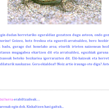
egin dudan horretariko eguraldiaz gozatzen dugu asteon, ondo goz
horixe! Goizez, hotz freskoa eta eguerdi-arratsaldez, bero hozki
z badu, gurago dut honelako aroa; etxetik irteten naizenean hoz
ztasun mugagabea ekartzen dit eta arratsaldez, eguzkiak garuna ki
tsasoak beteko bozkarioa igorrarazten dit. Eki-haizeak eta horret
ilaturik naukazue. Gora ekialdea!! Noiz artio iraungo ote digu? As
txi lurra
erabiltzaileak…
renak egin dok. Kixkaltzen hasi gaituk...