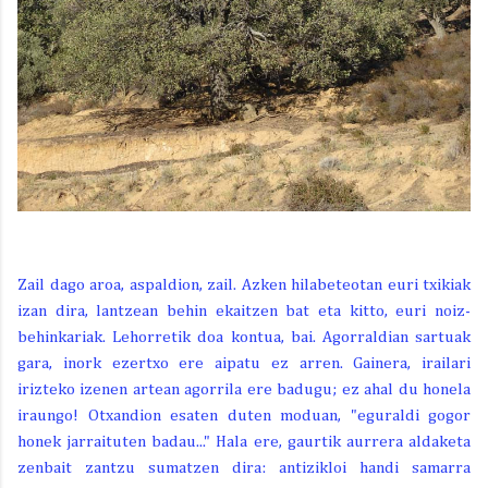
Zail dago aroa, aspaldion, zail. Azken hilabeteotan euri txikiak
izan dira, lantzean behin ekaitzen bat eta kitto, euri noiz-
behinkariak. Lehorretik doa kontua, bai. Agorraldian sartuak
gara, inork ezertxo ere aipatu ez arren. Gainera, irailari
irizteko izenen artean agorrila ere badugu; ez ahal du honela
iraungo! Otxandion esaten duten moduan, "eguraldi gogor
honek jarraituten badau..." Hala ere, gaurtik aurrera aldaketa
zenbait zantzu sumatzen dira: antizikloi handi samarra